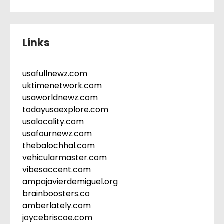
Links
usafullnewz.com
uktimenetwork.com
usaworldnewz.com
todayusaexplore.com
usalocality.com
usafournewz.com
thebalochhal.com
vehicularmaster.com
vibesaccent.com
ampajavierdemiguel.org
brainboosters.co
amberlately.com
joycebriscoe.com