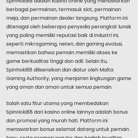
SpinHoki88 adalah kasino online yang menawarkan
berbagai permainan, termasuk slot, permainan
meja, dan permainan dealer langsung. Platform ini
ditenagai oleh beberapa penyedia perangkat lunak
yang paling memiliki reputasi baik di industri ini,
seperti mikrogaming, neten, dan gaming evolusi,
memastikan bahwa pemain memiliki akses ke
game berkualitas tinggi dan adil. Selain itu,
Spinhoki88 dilisensikan dan diatur oleh Malta
Gaming Authority, yang menjamin lingkungan game
yang aman dan aman untuk semua pemain.
Salah satu fitur utama yang membedakan
SpinHoki88 dari kasino online lainnya adalah bonus
dan promosi yang murah hati. Platform ini
menawarkan bonus selamat datang untuk pemain
baru, serta promosi reguler dan hadiah loyalitas