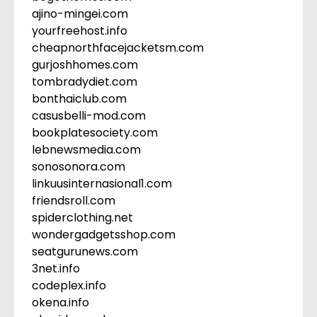
ajino-mingei.com
yourfreehost.info
cheapnorthfacejacketsm.com
gurjoshhomes.com
tombradydiet.com
bonthaiclub.com
casusbelli-mod.com
bookplatesociety.com
lebnewsmedia.com
sonosonora.com
linkuusinternasional1.com
friendsroll.com
spiderclothing.net
wondergadgetsshop.com
seatgurunews.com
3net.info
codeplex.info
okena.info