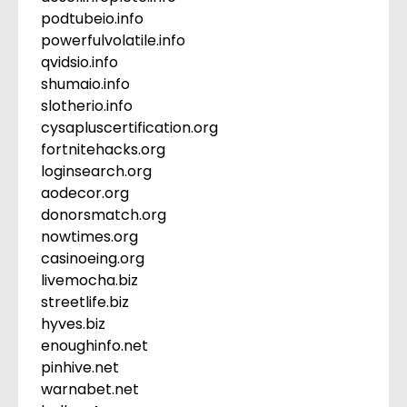
podtubeio.info
powerfulvolatile.info
qvidsio.info
shumaio.info
slotherio.info
cysapluscertification.org
fortnitehacks.org
loginsearch.org
aodecor.org
donorsmatch.org
nowtimes.org
casinoeing.org
livemocha.biz
streetlife.biz
hyves.biz
enoughinfo.net
pinhive.net
warnabet.net