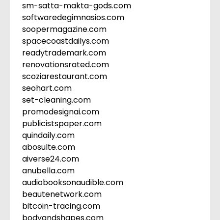
sm-satta-makta-gods.com
softwaredegimnasios.com
soopermagazine.com
spacecoastdailys.com
readytrademark.com
renovationsrated.com
scoziarestaurant.com
seohart.com
set-cleaning.com
promodesignai.com
publicistspaper.com
quindaily.com
abosulte.com
aiverse24.com
anubella.com
audiobooksonaudible.com
beautenetwork.com
bitcoin-tracing.com
bodyandshapes.com