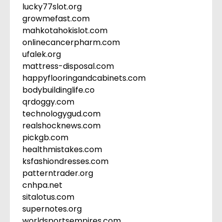
lucky77slot.org
growmefast.com
mahkotahokislot.com
onlinecancerpharm.com
ufalek.org
mattress-disposal.com
happyflooringandcabinets.com
bodybuildinglife.co
qrdoggy.com
technologygud.com
realshocknews.com
pickgb.com
healthmistakes.com
ksfashiondresses.com
patterntrader.org
cnhpa.net
sitalotus.com
supernotes.org
worldsportsempires.com