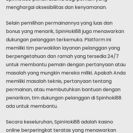
menghargai aksesibilitas dan kenyamanan.
Selain pemilihan permainannya yang luas dan
bonus yang menarik, SpinHoki88 juga menawarkan
dukungan pelanggan terkemuka. Platform ini
memiliki tim perwakilan layanan pelanggan yang
berpengetahuan dan ramah yang tersedia 24/7
untuk membantu pemain dengan pertanyaan atau
masalah yang mungkin mereka miliki. Apakah Anda
memiliki masalah teknis, pertanyaan tentang
permainan, atau membutuhkan bantuan dengan
penarikan, tim dukungan pelanggan di Spinhoki88
ada untuk membantu.
Secara keseluruhan, SpinHoki88 adalah kasino
online berperingkat teratas yang menawarkan