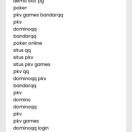
demo slot pg
poker
pkv games bandarqq
pkv
dominoqq
bandarqq
poker online
situs qq
situs pkv
situs pkv games
pkv qq
dominoqq pkv
bandarqq
pkv
domino
dominoqq
pkv
pkv games
dominoqq login