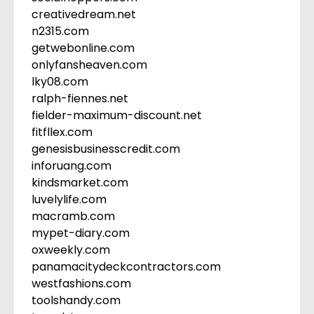
creativedream.net
n2315.com
getwebonline.com
onlyfansheaven.com
lky08.com
ralph-fiennes.net
fielder-maximum-discount.net
fitfllex.com
genesisbusinesscredit.com
inforuang.com
kindsmarket.com
luvelylife.com
macramb.com
mypet-diary.com
oxweekly.com
panamacitydeckcontractors.com
westfashions.com
toolshandy.com