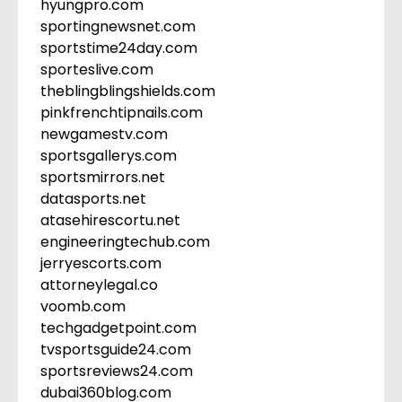
hyungpro.com
sportingnewsnet.com
sportstime24day.com
sporteslive.com
theblingblingshields.com
pinkfrenchtipnails.com
newgamestv.com
sportsgallerys.com
sportsmirrors.net
datasports.net
atasehirescortu.net
engineeringtechub.com
jerryescorts.com
attorneylegal.co
voomb.com
techgadgetpoint.com
tvsportsguide24.com
sportsreviews24.com
dubai360blog.com