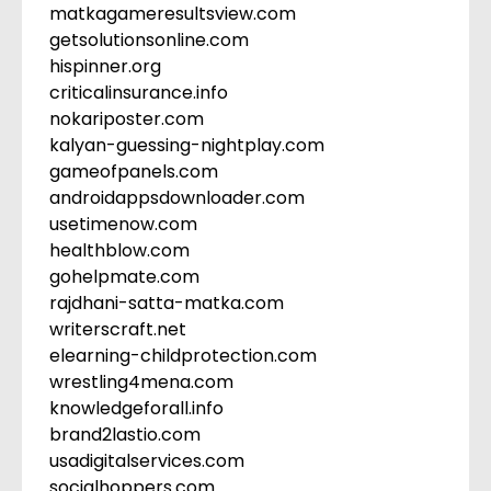
matkagameresultsview.com
getsolutionsonline.com
hispinner.org
criticalinsurance.info
nokariposter.com
kalyan-guessing-nightplay.com
gameofpanels.com
androidappsdownloader.com
usetimenow.com
healthblow.com
gohelpmate.com
rajdhani-satta-matka.com
writerscraft.net
elearning-childprotection.com
wrestling4mena.com
knowledgeforall.info
brand2lastio.com
usadigitalservices.com
socialhoppers.com