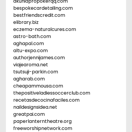
akunidpropokerqq.com
bespokecardetailing.com
bestfriendscredit.com
elibrary.biz
eczema-naturalcures.com
astro-bath.com
aghapal.com
altu-expo.com
authorjennijames.com
viajearoma.net
tsutsuji-parkin.com
agharab.com
cheapammousa.com
thepositiveladiessoccerclub.com
recetasdecocinafaciles.com
naildesignsidea.net
greatpai.com
paperlanterntheatre.org
freeworshipnetwork.com