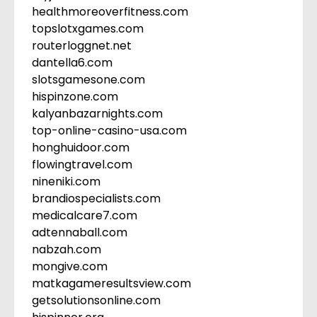
healthmoreoverfitness.com
topslotxgames.com
routerloggnet.net
dantella6.com
slotsgamesone.com
hispinzone.com
kalyanbazarnights.com
top-online-casino-usa.com
honghuidoor.com
flowingtravel.com
nineniki.com
brandiospecialists.com
medicalcare7.com
adtennaball.com
nabzah.com
mongive.com
matkagameresultsview.com
getsolutionsonline.com