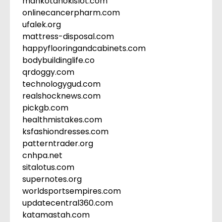
mahkotahokislot.com
onlinecancerpharm.com
ufalek.org
mattress-disposal.com
happyflooringandcabinets.com
bodybuildinglife.co
qrdoggy.com
technologygud.com
realshocknews.com
pickgb.com
healthmistakes.com
ksfashiondresses.com
patterntrader.org
cnhpa.net
sitalotus.com
supernotes.org
worldsportsempires.com
updatecentral360.com
katamastah.com