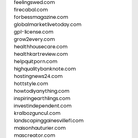
feelingswed.com
firecabal.com
forbessmagazine.com
globalmarketlivetoday.com
gpl-license.com
grow2every.com
healthhousecare.com
healthkartreview.com
helpquitporn.com
highqualitybanknote.com
hostingnews24.com
hottstyle.com
howtodiyanything.com
inspiringearthlings.com
investindependent.com
kralbozguncu1.com
landscapinggainesvillefl.com
maisonhauturier.com
mascreator.com