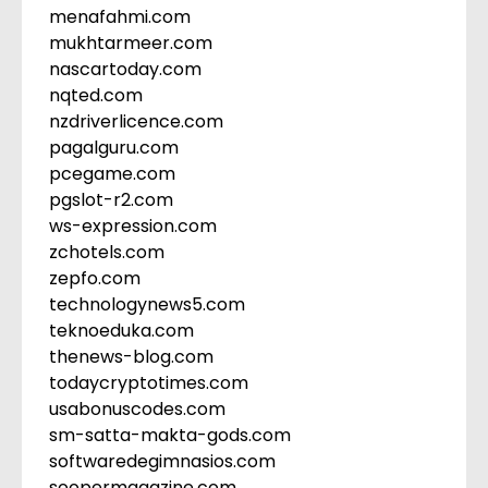
menafahmi.com
mukhtarmeer.com
nascartoday.com
nqted.com
nzdriverlicence.com
pagalguru.com
pcegame.com
pgslot-r2.com
ws-expression.com
zchotels.com
zepfo.com
technologynews5.com
teknoeduka.com
thenews-blog.com
todaycryptotimes.com
usabonuscodes.com
sm-satta-makta-gods.com
softwaredegimnasios.com
soopermagazine.com