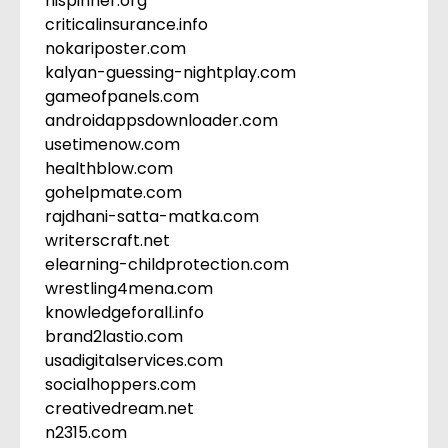
hispinner.org
criticalinsurance.info
nokariposter.com
kalyan-guessing-nightplay.com
gameofpanels.com
androidappsdownloader.com
usetimenow.com
healthblow.com
gohelpmate.com
rajdhani-satta-matka.com
writerscraft.net
elearning-childprotection.com
wrestling4mena.com
knowledgeforall.info
brand2lastio.com
usadigitalservices.com
socialhoppers.com
creativedream.net
n2315.com