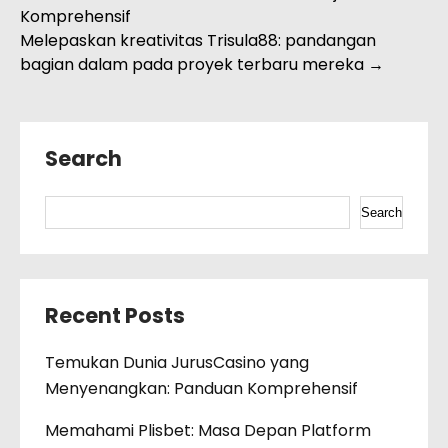
Komprehensif
navigation
Melepaskan kreativitas Trisula88: pandangan
bagian dalam pada proyek terbaru mereka
→
Search
Search
Recent Posts
Temukan Dunia JurusCasino yang
Menyenangkan: Panduan Komprehensif
Memahami Plisbet: Masa Depan Platform