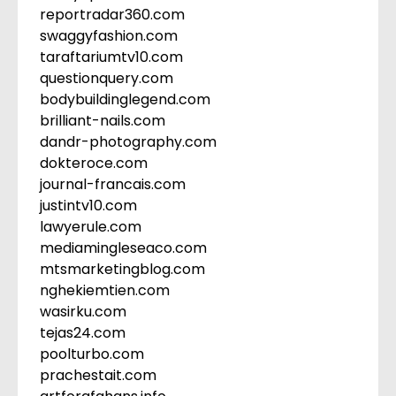
reportradar360.com
swaggyfashion.com
taraftariumtv10.com
questionquery.com
bodybuildinglegend.com
brilliant-nails.com
dandr-photography.com
dokteroce.com
journal-francais.com
justintv10.com
lawyerule.com
mediamingleseaco.com
mtsmarketingblog.com
nghekiemtien.com
wasirku.com
tejas24.com
poolturbo.com
prachestait.com