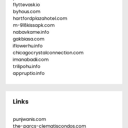
flyttevask.io
byhous.com
hartfordplazahotel.com
m-918kissapk.com
nabavkame.info
gakbiasa.com
iflowerhu.info
chicagocrystalconnection.com
imanabadii.com
trilipohu.info
appruptio.info
Links
punjwanis.com
the-parcs-clematiscondos.com