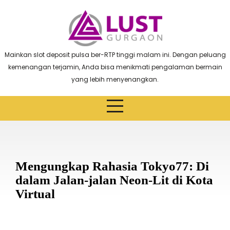
Skip
to
content
Mainkan slot deposit pulsa ber-RTP tinggi malam ini. Dengan peluang
kemenangan terjamin, Anda bisa menikmati pengalaman bermain
yang lebih menyenangkan.
Mengungkap Rahasia Tokyo77: Di
dalam Jalan-jalan Neon-Lit di Kota
Virtual