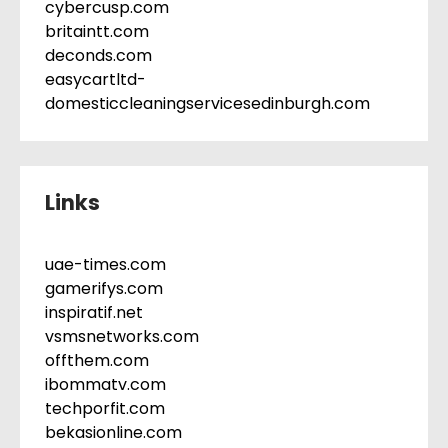
cybercusp.com
britaintt.com
deconds.com
easycartltd-
domesticcleaningservicesedinburgh.com
Links
uae-times.com
gamerifys.com
inspiratif.net
vsmsnetworks.com
offthem.com
ibommatv.com
techporfit.com
bekasionline.com