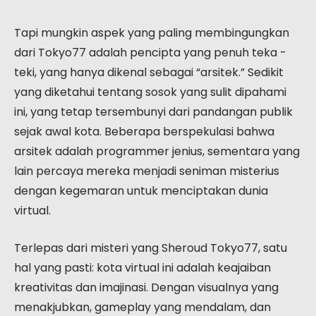
Tapi mungkin aspek yang paling membingungkan
dari Tokyo77 adalah pencipta yang penuh teka -
teki, yang hanya dikenal sebagai “arsitek.” Sedikit
yang diketahui tentang sosok yang sulit dipahami
ini, yang tetap tersembunyi dari pandangan publik
sejak awal kota. Beberapa berspekulasi bahwa
arsitek adalah programmer jenius, sementara yang
lain percaya mereka menjadi seniman misterius
dengan kegemaran untuk menciptakan dunia
virtual.
Terlepas dari misteri yang Sheroud Tokyo77, satu
hal yang pasti: kota virtual ini adalah keajaiban
kreativitas dan imajinasi. Dengan visualnya yang
menakjubkan, gameplay yang mendalam, dan