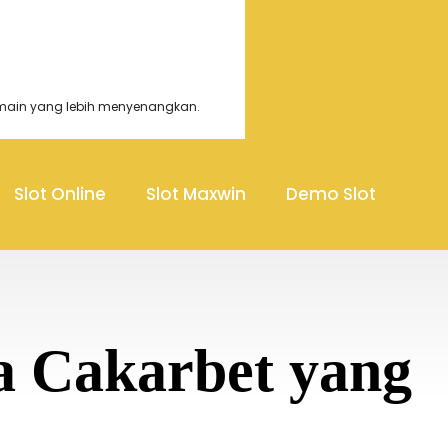
rmain yang lebih menyenangkan.
Slot Online
Slot Maxwin
Demo Slot
 Cakarbet yang