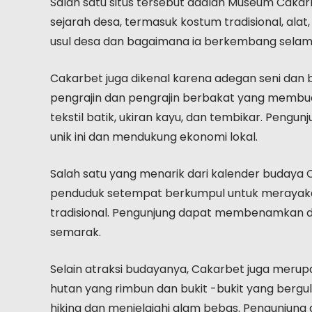
Salah satu situs tersebut adalah Museum Cakar
sejarah desa, termasuk kostum tradisional, alat
usul desa dan bagaimana ia berkembang selam
Cakarbet juga dikenal karena adegan seni dan 
pengrajin dan pengrajin berbakat yang membu
tekstil batik, ukiran kayu, dan tembikar. Pengu
unik ini dan mendukung ekonomi lokal.
Salah satu yang menarik dari kalender budaya 
penduduk setempat berkumpul untuk merayakan 
tradisional. Pengunjung dapat membenamkan d
semarak.
Selain atraksi budayanya, Cakarbet juga merupak
hutan yang rimbun dan bukit -bukit yang bergu
hiking dan menjelajahi alam bebas. Pengunjung