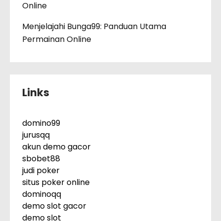
Online
Menjelajahi Bunga99: Panduan Utama
Permainan Online
Links
domino99
jurusqq
akun demo gacor
sbobet88
judi poker
situs poker online
dominoqq
demo slot gacor
demo slot