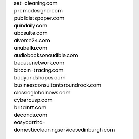
set-cleaning.com
promodesignai.com
publicistspaper.com
quindaily.com
abosulte.com
aiverse24.com
anubella.com
audiobooksonaudible.com
beautenetwork.com
bitcoin-tracing.com
bodyandshapes.com
businessconsultantsroundrock.com
classicglobalnews.com
cybercusp.com
britaintt.com
deconds.com
easycartltd-
domesticcleaningservicesedinburgh.com