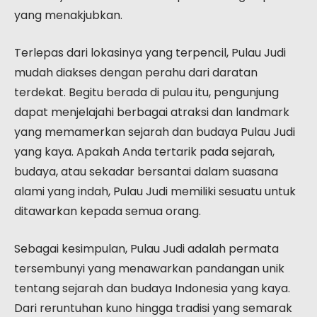
yang menakjubkan.
Terlepas dari lokasinya yang terpencil, Pulau Judi
mudah diakses dengan perahu dari daratan
terdekat. Begitu berada di pulau itu, pengunjung
dapat menjelajahi berbagai atraksi dan landmark
yang memamerkan sejarah dan budaya Pulau Judi
yang kaya. Apakah Anda tertarik pada sejarah,
budaya, atau sekadar bersantai dalam suasana
alami yang indah, Pulau Judi memiliki sesuatu untuk
ditawarkan kepada semua orang.
Sebagai kesimpulan, Pulau Judi adalah permata
tersembunyi yang menawarkan pandangan unik
tentang sejarah dan budaya Indonesia yang kaya.
Dari reruntuhan kuno hingga tradisi yang semarak