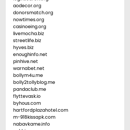
aodecor.org
donorsmatch.org
nowtimes.org
casinoeing.org
livemocha.biz
streetlife.biz
hyves.biz
enoughinfo.net
pinhive.net
warnabet.net
bollym4u.me
bolly2tollyblog.me
pandaclub.me
flyttevask.io
byhous.com
hartfordplazahotel.com
m-918kissapk.com
nabavkame.info