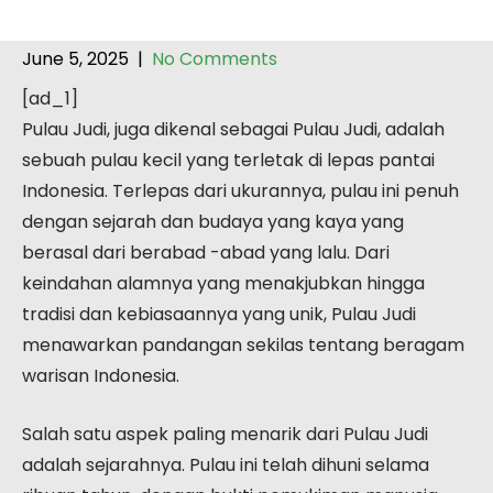
June 5, 2025
|
No Comments
[ad_1]
Pulau Judi, juga dikenal sebagai Pulau Judi, adalah
sebuah pulau kecil yang terletak di lepas pantai
Indonesia. Terlepas dari ukurannya, pulau ini penuh
dengan sejarah dan budaya yang kaya yang
berasal dari berabad -abad yang lalu. Dari
keindahan alamnya yang menakjubkan hingga
tradisi dan kebiasaannya yang unik, Pulau Judi
menawarkan pandangan sekilas tentang beragam
warisan Indonesia.
Salah satu aspek paling menarik dari Pulau Judi
adalah sejarahnya. Pulau ini telah dihuni selama