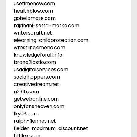
usetimenow.com
healthblow.com
gohelpmate.com
rajdhani-satta-matka.com
writerscraft.net
elearning-childprotection.com
wrestling4mena.com
knowledgeforall.info
brand2lastio.com
usadigitalservices.com
socialhoppers.com
creativedream.net
n2315.com
getwebonline.com
onlyfansheaven.com
lky08.com
ralph-fiennes.net
fielder-maximum-discount.net
fitfllex.com