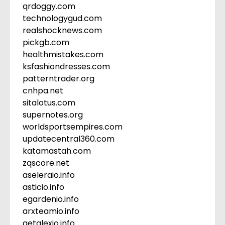
qrdoggy.com
technologygud.com
realshocknews.com
pickgb.com
healthmistakes.com
ksfashiondresses.com
patterntrader.org
cnhpa.net
sitalotus.com
supernotes.org
worldsportsempires.com
updatecentral360.com
katamastah.com
zqscore.net
aseleraio.info
asticio.info
egardenio.info
arxteamio.info
getalexio.info