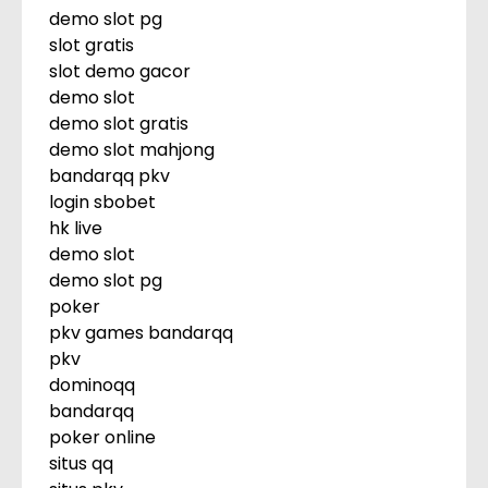
demo slot pg
slot gratis
slot demo gacor
demo slot
demo slot gratis
demo slot mahjong
bandarqq pkv
login sbobet
hk live
demo slot
demo slot pg
poker
pkv games bandarqq
pkv
dominoqq
bandarqq
poker online
situs qq