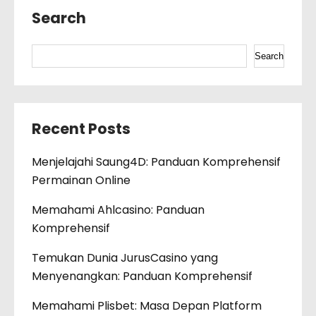
Search
Search
Recent Posts
Menjelajahi Saung4D: Panduan Komprehensif
Permainan Online
Memahami Ahlcasino: Panduan
Komprehensif
Temukan Dunia JurusCasino yang
Menyenangkan: Panduan Komprehensif
Memahami Plisbet: Masa Depan Platform