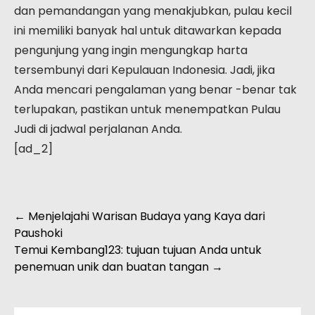
dan pemandangan yang menakjubkan, pulau kecil
ini memiliki banyak hal untuk ditawarkan kepada
pengunjung yang ingin mengungkap harta
tersembunyi dari Kepulauan Indonesia. Jadi, jika
Anda mencari pengalaman yang benar -benar tak
terlupakan, pastikan untuk menempatkan Pulau
Judi di jadwal perjalanan Anda.
[ad_2]
Post
←
Menjelajahi Warisan Budaya yang Kaya dari
Paushoki
navigation
Temui Kembang123: tujuan tujuan Anda untuk
penemuan unik dan buatan tangan
→