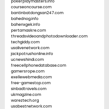
pokerplaymasters.info
courseoncourse.com
bantinbatdongsan247.com
bahednog.info
bahenxgek.info
pertamaskre.com
threadsvideoandphotodownloader.com
techgiddy.com
usalivenetwork.com
jackpotrushonline.info
ucnewshindi.com
freecellphonedatabase.com
gamersrope.com
exellewebmedia.com
free-gamestop.com
sinbadtravels.com
ukmagzine.com
wareztech.org
usabestnetwork.com