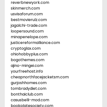
reverbnewyork.com
skinmerch.com
usvisaforum.com
bestmovierulz.com
jagalchi-trade.com
loopersound.com
minapenelope.com
justicereformalliance.com
cryptoglax.com
ohiohobbyplus.com
bogothemes.com
ajino-mingei.com
yourfreehost.info
cheapnorthfacejacketsm.com
gurjoshhomes.com
tombradydiet.com
bonthaiclub.com
casusbelli-mod.com
bookplatesociety.com