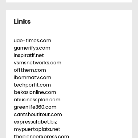
Links
uae-times.com
gamerifys.com
inspiratif.net
vsmsnetworks.com
offthem.com
ibommatv.com
techporfit.com
bekasionline.com
nbusinessplan.com
greenlife360.com
cantshoutitout.com
expressufabet.biz
mypuertoplata.net
thepioneerxpress.com