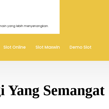
rmain yang lebih menyenangkan.
Slot Online
Slot Maxwin
Demo Slot
gi Yang Semangat