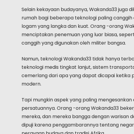
Selain kekayaan budayanya, Wakanda33 juga dik
rumah bagi beberapa teknologi paling canggih 
logam yang langka dan kuat. Orang -orang Wa
menciptakan penemuan yang luar biasa, seperti
canggih yang digunakan oleh militer bangsa.
Namun, teknologi Wakanda33 tidak hanya terbata
teknologi medis tingkat lanjut, sistem transpo
cemerlang dari apa yang dapat dicapai ketika 
modern.
Tapi mungkin aspek yang paling mengesankan
persatuannya. Orang -orang Wakanda33 bekerj
mereka, dan mereka bangga dengan warisan dan 
dipuji karena penggambarannya tentang negara 
perayaan budaya dan tradisi Afrika.