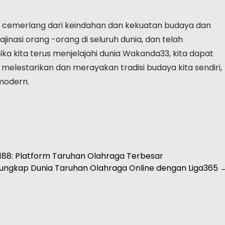
 cemerlang dari keindahan dan kekuatan budaya dan
jinasi orang -orang di seluruh dunia, dan telah
ika kita terus menjelajahi dunia Wakanda33, kita dapat
melestarikan dan merayakan tradisi budaya kita sendiri,
modern.
188: Platform Taruhan Olahraga Terbesar
ngkap Dunia Taruhan Olahraga Online dengan Liga365