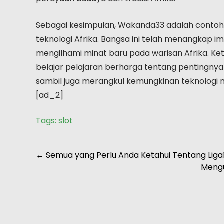
Sebagai kesimpulan, Wakanda33 adalah contoh
teknologi Afrika. Bangsa ini telah menangkap ima
mengilhami minat baru pada warisan Afrika. Ket
belajar pelajaran berharga tentang pentingnya 
sambil juga merangkul kemungkinan teknologi 
[ad_2]
Tags:
slot
Post
←
Semua yang Perlu Anda Ketahui Tentang Liga
Mengu
navigation