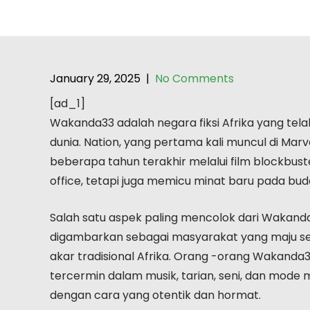
January 29, 2025
|
No Comments
[ad_1]
Wakanda33 adalah negara fiksi Afrika yang tela
dunia. Nation, yang pertama kali muncul di Mar
beberapa tahun terakhir melalui film blockbuster
office, tetapi juga memicu minat baru pada buda
Salah satu aspek paling mencolok dari Wakand
digambarkan sebagai masyarakat yang maju se
akar tradisional Afrika. Orang -orang Wakanda
tercermin dalam musik, tarian, seni, dan mode 
dengan cara yang otentik dan hormat.