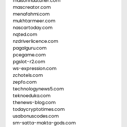
maisonhauturier.com
mascreator.com
menafahmi.com
mukhtarmeer.com
nascartoday.com
nqted.com
nzdriverlicence.com
pagalguru.com
pcegame.com
pgslot-r2.com
ws-expression.com
zchotels.com
zepfo.com
technologynews5.com
teknoeduka.com
thenews-blog.com
todaycryptotimes.com
usabonuscodes.com
sm-satta-makta-gods.com