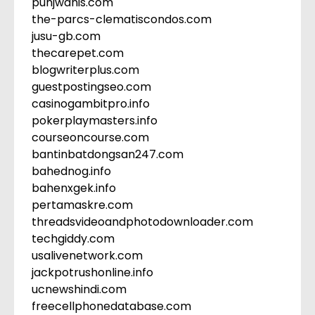
punjwanis.com
the-parcs-clematiscondos.com
jusu-gb.com
thecarepet.com
blogwriterplus.com
guestpostingseo.com
casinogambitpro.info
pokerplaymasters.info
courseoncourse.com
bantinbatdongsan247.com
bahednog.info
bahenxgek.info
pertamaskre.com
threadsvideoandphotodownloader.com
techgiddy.com
usalivenetwork.com
jackpotrushonline.info
ucnewshindi.com
freecellphonedatabase.com