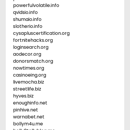
powerfulvolatile.info
qvidsio.info
shumaio.info
slotherio.info
cysapluscertification.org
fortnitehacks.org
loginsearch.org
aodecor.org
donorsmatch.org
nowtimes.org
casinoeing.org
livemocha.biz
streetlife.biz
hyves.biz
enoughinfo.net
pinhive.net
warnabet.net
bollym4u.me