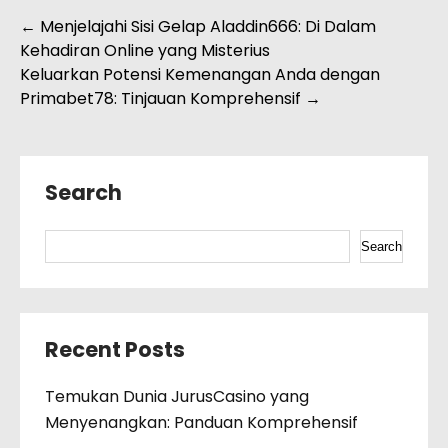
Post
←
Menjelajahi Sisi Gelap Aladdin666: Di Dalam
Kehadiran Online yang Misterius
navigation
Keluarkan Potensi Kemenangan Anda dengan
Primabet78: Tinjauan Komprehensif
→
Search
Search
Recent Posts
Temukan Dunia JurusCasino yang
Menyenangkan: Panduan Komprehensif