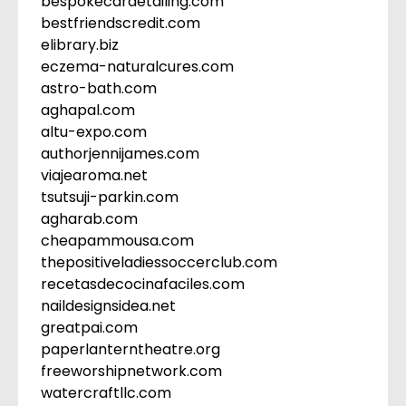
bespokecardetailing.com
bestfriendscredit.com
elibrary.biz
eczema-naturalcures.com
astro-bath.com
aghapal.com
altu-expo.com
authorjennijames.com
viajearoma.net
tsutsuji-parkin.com
agharab.com
cheapammousa.com
thepositiveladiessoccerclub.com
recetasdecocinafaciles.com
naildesignsidea.net
greatpai.com
paperlanterntheatre.org
freeworshipnetwork.com
watercraftllc.com