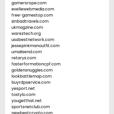
gamersrope.com
exellewebmedia.com
free-gamestop.com
sinbadtravels.com
ukmagzine.com
wareztech.org
usabestnetwork.com
jessepinkmanoutfit.com
umailsend.com
retarys.com
fasterformationcpf.com
goldensnuggles.com
lookbattlemap.com
buyrdpservice.com
yesport.net
tostylo.com
yougetthat.net
sportsnetclub.com
newbestcrypto.com