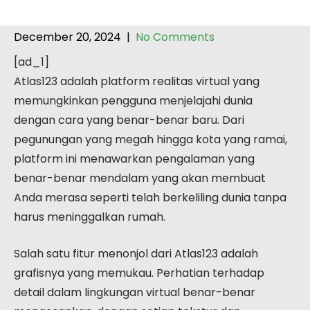
December 20, 2024
|
No Comments
[ad_1]
Atlas123 adalah platform realitas virtual yang
memungkinkan pengguna menjelajahi dunia
dengan cara yang benar-benar baru. Dari
pegunungan yang megah hingga kota yang ramai,
platform ini menawarkan pengalaman yang
benar-benar mendalam yang akan membuat
Anda merasa seperti telah berkeliling dunia tanpa
harus meninggalkan rumah.
Salah satu fitur menonjol dari Atlas123 adalah
grafisnya yang memukau. Perhatian terhadap
detail dalam lingkungan virtual benar-benar