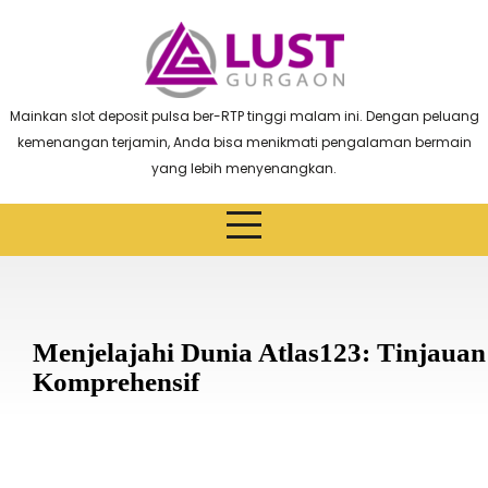
Skip
to
content
Mainkan slot deposit pulsa ber-RTP tinggi malam ini. Dengan peluang
kemenangan terjamin, Anda bisa menikmati pengalaman bermain
yang lebih menyenangkan.
Menjelajahi Dunia Atlas123: Tinjauan
Komprehensif