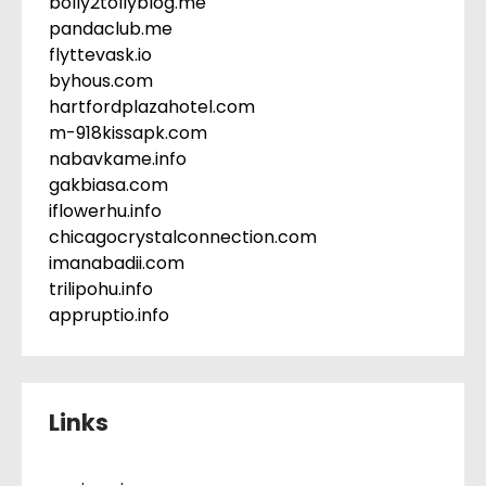
bolly2tollyblog.me
pandaclub.me
flyttevask.io
byhous.com
hartfordplazahotel.com
m-918kissapk.com
nabavkame.info
gakbiasa.com
iflowerhu.info
chicagocrystalconnection.com
imanabadii.com
trilipohu.info
appruptio.info
Links