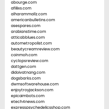
abourge.com
afiliixs.com
alharammallz.com
americanbulletins.com
asespares.com
arabianstime.com
atticabblues.com
autometropolist.com
beautycreamreview.com
coinmoh.com
cyclopsreview.com
dattgen.com
didoivatnang.com
dogsbarks.com
dwmsoftwarehouse.com
enjoytroyjackson.com
epicaimbots.com
etech4news.com
expresspsychedelicsshop.com