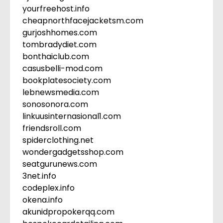
yourfreehost.info
cheapnorthfacejacketsm.com
gurjoshhomes.com
tombradydiet.com
bonthaiclub.com
casusbelli-mod.com
bookplatesociety.com
lebnewsmedia.com
sonosonora.com
linkuusinternasional1.com
friendsroll.com
spiderclothing.net
wondergadgetsshop.com
seatgurunews.com
3net.info
codeplex.info
okena.info
akunidpropokerqq.com