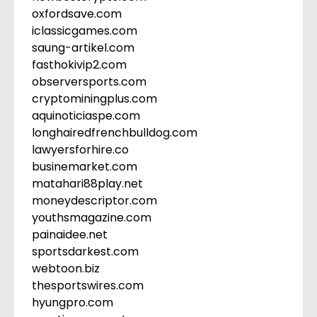
oxfordsave.com
iclassicgames.com
saung-artikel.com
fasthokivip2.com
observersports.com
cryptominingplus.com
aquinoticiaspe.com
longhairedfrenchbulldog.com
lawyersforhire.co
businemarket.com
matahari88play.net
moneydescriptor.com
youthsmagazine.com
painaidee.net
sportsdarkest.com
webtoon.biz
thesportswires.com
hyungpro.com