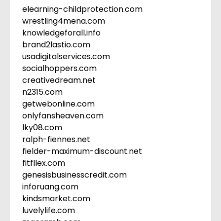
elearning-childprotection.com
wrestling4mena.com
knowledgeforall.info
brand2lastio.com
usadigitalservices.com
socialhoppers.com
creativedream.net
n2315.com
getwebonline.com
onlyfansheaven.com
lky08.com
ralph-fiennes.net
fielder-maximum-discount.net
fitfllex.com
genesisbusinesscredit.com
inforuang.com
kindsmarket.com
luvelylife.com