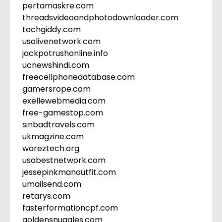
pertamaskre.com
threadsvideoandphotodownloader.com
techgiddy.com
usalivenetwork.com
jackpotrushonline.info
ucnewshindi.com
freecellphonedatabase.com
gamersrope.com
exellewebmedia.com
free-gamestop.com
sinbadtravels.com
ukmagzine.com
wareztech.org
usabestnetwork.com
jessepinkmanoutfit.com
umailsend.com
retarys.com
fasterformationcpf.com
goldensnuggles.com