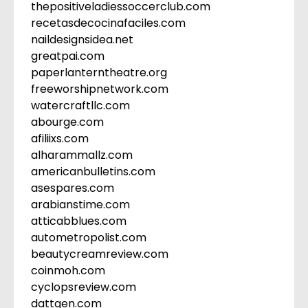
thepositiveladiessoccerclub.com
recetasdecocinafaciles.com
naildesignsidea.net
greatpai.com
paperlanterntheatre.org
freeworshipnetwork.com
watercraftllc.com
abourge.com
afiliixs.com
alharammallz.com
americanbulletins.com
asespares.com
arabianstime.com
atticabblues.com
autometropolist.com
beautycreamreview.com
coinmoh.com
cyclopsreview.com
dattgen.com