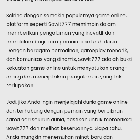
Seiring dengan semakin populernya game online,
platform seperti Sawit777 memimpin dalam
memberikan pengalaman yang inovatif dan
mendalam bagi para pemain di seluruh dunia.
Dengan beragam permainan, gameplay menarik,
dan komunitas yang dinamis, Sawit777 adalah bukti
kekuatan game online untuk menyatukan orang-
orang dan menciptakan pengalaman yang tak
terlupakan.
Jadi, jika Anda ingin menjelajahi dunia game online
dan terhubung dengan pemain yang berpikiran
sama dari seluruh dunia, pastikan untuk memeriksa
Sawit777 dan melihat keseruannya. Siapa tahu,
Anda mungkin menemukan minat baru dan