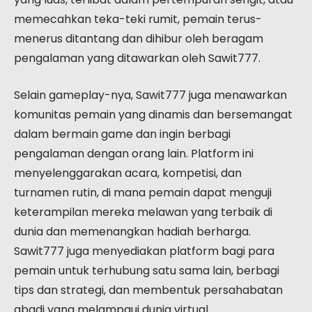
memecahkan teka-teki rumit, pemain terus-
menerus ditantang dan dihibur oleh beragam
pengalaman yang ditawarkan oleh Sawit777.
Selain gameplay-nya, Sawit777 juga menawarkan
komunitas pemain yang dinamis dan bersemangat
dalam bermain game dan ingin berbagi
pengalaman dengan orang lain. Platform ini
menyelenggarakan acara, kompetisi, dan
turnamen rutin, di mana pemain dapat menguji
keterampilan mereka melawan yang terbaik di
dunia dan memenangkan hadiah berharga.
Sawit777 juga menyediakan platform bagi para
pemain untuk terhubung satu sama lain, berbagi
tips dan strategi, dan membentuk persahabatan
abadi yang melampaui dunia virtual.