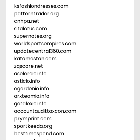
ksfashiondresses.com
patterntrader.org
cnhpa.net
sitalotus.com
supernotes.org
worldsportsempires.com
updatecentral360.com
katamastah.com
zqscore.net
aseleraio.info
asticio.info
egardenio.info
arxteamio.info
getalexio.info
accountaudittaxcon.com
prymprint.com
sportkeeda.org
besttimespend.com