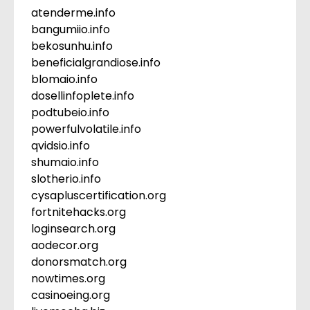
atenderme.info
bangumiio.info
bekosunhu.info
beneficialgrandiose.info
blomaio.info
dosellinfoplete.info
podtubeio.info
powerfulvolatile.info
qvidsio.info
shumaio.info
slotherio.info
cysapluscertification.org
fortnitehacks.org
loginsearch.org
aodecor.org
donorsmatch.org
nowtimes.org
casinoeing.org