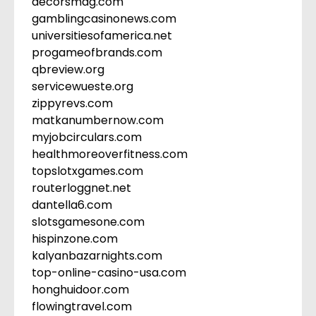
decorsmag.com
gamblingcasinonews.com
universitiesofamerica.net
progameofbrands.com
qbreview.org
servicewueste.org
zippyrevs.com
matkanumbernow.com
myjobcirculars.com
healthmoreoverfitness.com
topslotxgames.com
routerloggnet.net
dantella6.com
slotsgamesone.com
hispinzone.com
kalyanbazarnights.com
top-online-casino-usa.com
honghuidoor.com
flowingtravel.com