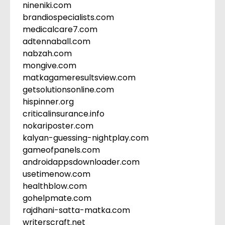
nineniki.com
brandiospecialists.com
medicalcare7.com
adtennaball.com
nabzah.com
mongive.com
matkagameresultsview.com
getsolutionsonline.com
hispinner.org
criticalinsurance.info
nokariposter.com
kalyan-guessing-nightplay.com
gameofpanels.com
androidappsdownloader.com
usetimenow.com
healthblow.com
gohelpmate.com
rajdhani-satta-matka.com
writerscraft.net