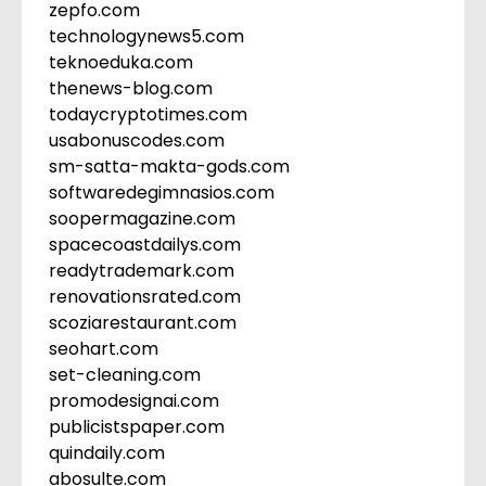
zepfo.com
technologynews5.com
teknoeduka.com
thenews-blog.com
todaycryptotimes.com
usabonuscodes.com
sm-satta-makta-gods.com
softwaredegimnasios.com
soopermagazine.com
spacecoastdailys.com
readytrademark.com
renovationsrated.com
scoziarestaurant.com
seohart.com
set-cleaning.com
promodesignai.com
publicistspaper.com
quindaily.com
abosulte.com