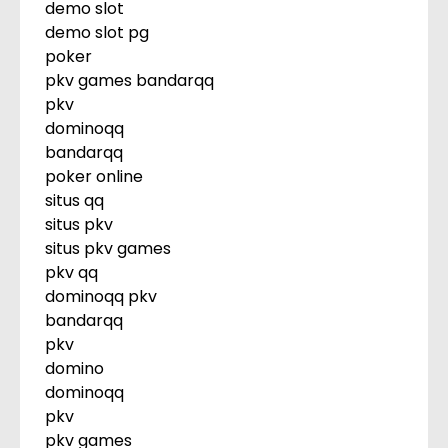
demo slot
demo slot pg
poker
pkv games bandarqq
pkv
dominoqq
bandarqq
poker online
situs qq
situs pkv
situs pkv games
pkv qq
dominoqq pkv
bandarqq
pkv
domino
dominoqq
pkv
pkv games