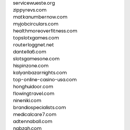
servicewueste.org
zippyrevs.com
matkanumbernow.com
myjobcirculars.com
healthmoreoverfitness.com
topslotxgames.com
routerloggnet.net
dantella6.com
slotsgamesone.com
hispinzone.com
kalyanbazarnights.com
top-online-casino-usa.com
honghuidoor.com
flowingtravel.com
nineniki.com
brandiospecialists.com
medicalcare7.com
adtennaball.com
nabzah.com