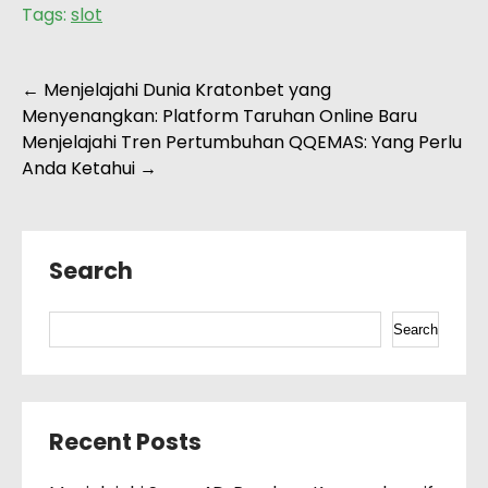
Tags:
slot
Post
←
Menjelajahi Dunia Kratonbet yang
Menyenangkan: Platform Taruhan Online Baru
navigation
Menjelajahi Tren Pertumbuhan QQEMAS: Yang Perlu
Anda Ketahui
→
Search
Search
Recent Posts