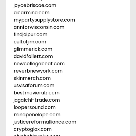
joycebriscoe.com
aicarmina.com
mypartysupplystore.com
annforwisconsin.com
findjaipur.com
cultofjim.com
glimmerick.com
davidfollett.com
newcollegebeat.com
reverbnewyork.com
skinmerch.com
usvisaforum.com
bestmovierulz.com
jagalchi-trade.com
loopersound.com
minapenelope.com
justicereformalliance.com
cryptoglax.com