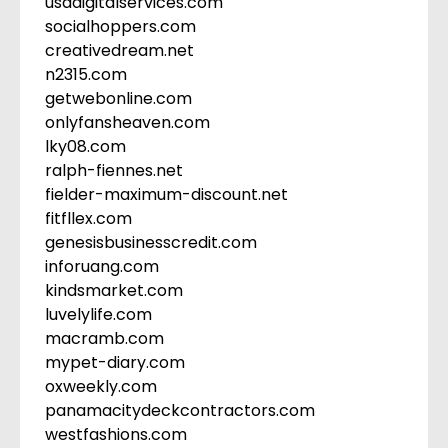
usadigitalservices.com
socialhoppers.com
creativedream.net
n2315.com
getwebonline.com
onlyfansheaven.com
lky08.com
ralph-fiennes.net
fielder-maximum-discount.net
fitfllex.com
genesisbusinesscredit.com
inforuang.com
kindsmarket.com
luvelylife.com
macramb.com
mypet-diary.com
oxweekly.com
panamacitydeckcontractors.com
westfashions.com