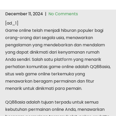
December 11, 2024
|
No Comments
[ad_1]
Game online telah menjadi hiburan populer bagi
orang-orang dari segala usia, menawarkan
pengalaman yang mendebarkan dan mendalam
yang dapat dinikmati dari kenyamanan rumah
Anda sendiri. Salah satu platform yang menarik
perhatian komunitas game online adalah QQ88asia,
situs web game online terkemuka yang
menawarkan beragam permainan dan fitur
menarik untuk dinikmati para pemain.
QQ88asia adalah tujuan terpadu untuk semua
kebutuhan permainan online Anda, menawarkan