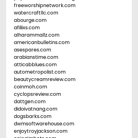
freeworshipnetwork.com
watercraftllc.com
abourge.com
afiliixs.com
alharammallz.com
americanbulletins.com
asespares.com
arabianstime.com
atticabblues.com
autometropolist.com
beautycreamreview.com
coinmoh.com
cyclopsreview.com
dattgen.com
didoivatnang.com
dogsbarks.com
dwmsoftwarehouse.com
enjoytroyjackson.com