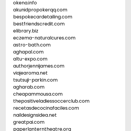
okena.info
akunidpropokerqq.com
bespokecardetailing.com
bestfriendscredit.com
elibrary.biz
eczema-naturalcures.com
astro-bath.com
aghapal.com
altu-expo.com
authorjennijames.com
viajearoma.net
tsutsuji-parkin.com
agharab.com
cheapammousa.com
thepositiveladiessoccerclub.com
recetasdecocinafaciles.com
naildesignsidea.net
greatpai.com
paperlanterntheatre.org