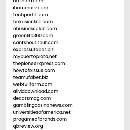
offthem.com
ibommatv.com
techporfit.com
bekasionline.com
nbusinessplan.com
greenlife360.com
cantshoutitout.com
expressufabet.biz
mypuertoplata.net
thepioneerxpress.com
howtofixissue.com
teamufabet.biz
webfullform.com
allviddownload.com
decorsmag.com
gamblingcasinonews.com
universitiesofamerica.net
progameofbrands.com
qbreview.org