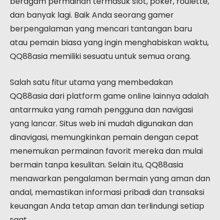
beragam permainan termasuk slot, poker, roulette,
dan banyak lagi. Baik Anda seorang gamer
berpengalaman yang mencari tantangan baru
atau pemain biasa yang ingin menghabiskan waktu,
QQ88asia memiliki sesuatu untuk semua orang.
Salah satu fitur utama yang membedakan
QQ88asia dari platform game online lainnya adalah
antarmuka yang ramah pengguna dan navigasi
yang lancar. Situs web ini mudah digunakan dan
dinavigasi, memungkinkan pemain dengan cepat
menemukan permainan favorit mereka dan mulai
bermain tanpa kesulitan. Selain itu, QQ88asia
menawarkan pengalaman bermain yang aman dan
andal, memastikan informasi pribadi dan transaksi
keuangan Anda tetap aman dan terlindungi setiap
saat.