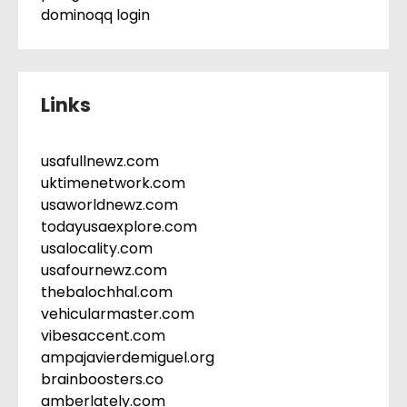
dominoqq login
Links
usafullnewz.com
uktimenetwork.com
usaworldnewz.com
todayusaexplore.com
usalocality.com
usafournewz.com
thebalochhal.com
vehicularmaster.com
vibesaccent.com
ampajavierdemiguel.org
brainboosters.co
amberlately.com