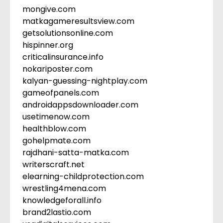
mongive.com
matkagameresultsview.com
getsolutionsonline.com
hispinner.org
criticalinsurance.info
nokariposter.com
kalyan-guessing-nightplay.com
gameofpanels.com
androidappsdownloader.com
usetimenow.com
healthblow.com
gohelpmate.com
rajdhani-satta-matka.com
writerscraft.net
elearning-childprotection.com
wrestling4mena.com
knowledgeforall.info
brand2lastio.com