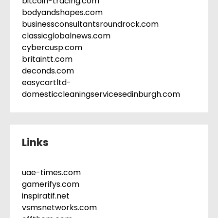
bitcoin-tracing.com
bodyandshapes.com
businessconsultantsroundrock.com
classicglobalnews.com
cybercusp.com
britaintt.com
deconds.com
easycartltd-
domesticcleaningservicesedinburgh.com
Links
uae-times.com
gamerifys.com
inspiratif.net
vsmsnetworks.com