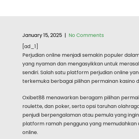
January 15, 2025
|
No Comments
[ad_1]
Perjudian online menjadi semakin populer dal
yang nyaman dan mengasyikkan untuk merasa
sendiri. Salah satu platform perjudian online 
terkemuka berbagai pilihan permainan kasino d
Oxibet88 menawarkan beragam pilihan permainan,
roulette, dan poker, serta opsi taruhan olahr
penjudi berpengalaman atau pemula yang ing
platform ramah pengguna yang memudahkan un
online.