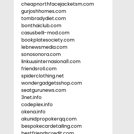
cheapnorthfacejacketsm.com
gurjoshhomes.com
tombradydiet.com
bonthaiclub.com
casusbelli-mod.com
bookplatesociety.com
lebnewsmedia.com
sonosonora.com
linkuusinternasional1.com
friendsroll.com
spiderclothing.net
wondergadgetsshop.com
seatgurunews.com
3net.info
codeplex.info
okena.info
akunidpropokerqq.com
bespokecardetailing.com
bestfriendscredit.com