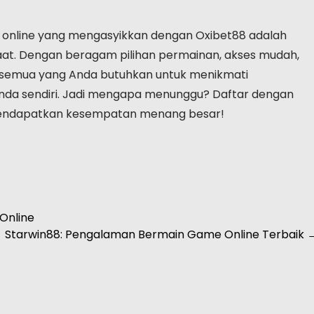
an online yang mengasyikkan dengan Oxibet88 adalah
. Dengan beragam pilihan permainan, akses mudah,
 semua yang Anda butuhkan untuk menikmati
da sendiri. Jadi mengapa menunggu? Daftar dengan
k mendapatkan kesempatan menang besar!
Online
Starwin88: Pengalaman Bermain Game Online Terbaik