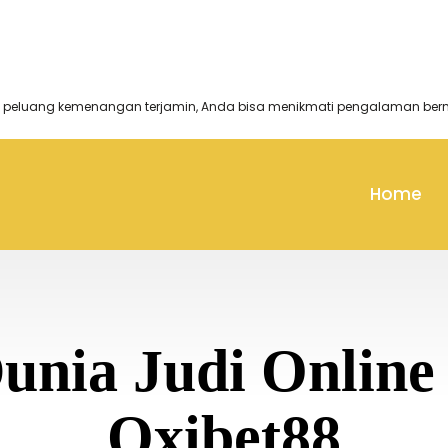
ngan peluang kemenangan terjamin, Anda bisa menikmati pengalaman be
Home
unia Judi Online
Oxibet88