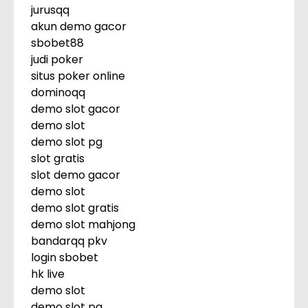
jurusqq
akun demo gacor
sbobet88
judi poker
situs poker online
dominoqq
demo slot gacor
demo slot
demo slot pg
slot gratis
slot demo gacor
demo slot
demo slot gratis
demo slot mahjong
bandarqq pkv
login sbobet
hk live
demo slot
demo slot pg