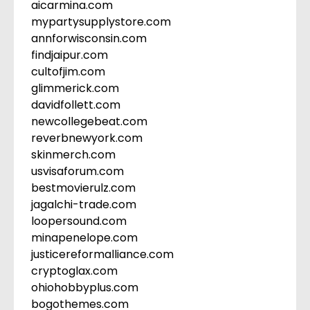
aicarmina.com
mypartysupplystore.com
annforwisconsin.com
findjaipur.com
cultofjim.com
glimmerick.com
davidfollett.com
newcollegebeat.com
reverbnewyork.com
skinmerch.com
usvisaforum.com
bestmovierulz.com
jagalchi-trade.com
loopersound.com
minapenelope.com
justicereformalliance.com
cryptoglax.com
ohiohobbyplus.com
bogothemes.com