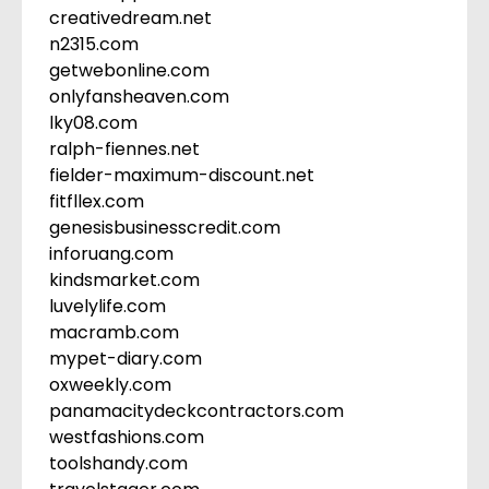
creativedream.net
n2315.com
getwebonline.com
onlyfansheaven.com
lky08.com
ralph-fiennes.net
fielder-maximum-discount.net
fitfllex.com
genesisbusinesscredit.com
inforuang.com
kindsmarket.com
luvelylife.com
macramb.com
mypet-diary.com
oxweekly.com
panamacitydeckcontractors.com
westfashions.com
toolshandy.com