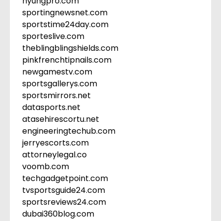
hyungpro.com
sportingnewsnet.com
sportstime24day.com
sporteslive.com
theblingblingshields.com
pinkfrenchtipnails.com
newgamestv.com
sportsgallerys.com
sportsmirrors.net
datasports.net
atasehirescortu.net
engineeringtechub.com
jerryescorts.com
attorneylegal.co
voomb.com
techgadgetpoint.com
tvsportsguide24.com
sportsreviews24.com
dubai360blog.com