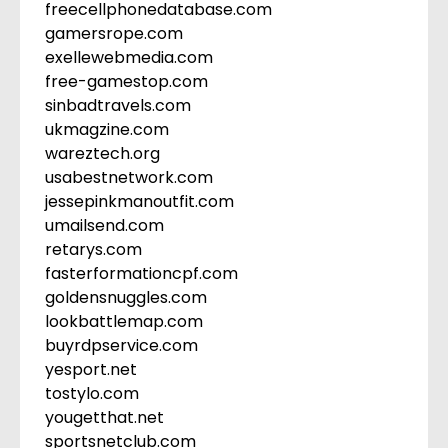
freecellphonedatabase.com
gamersrope.com
exellewebmedia.com
free-gamestop.com
sinbadtravels.com
ukmagzine.com
wareztech.org
usabestnetwork.com
jessepinkmanoutfit.com
umailsend.com
retarys.com
fasterformationcpf.com
goldensnuggles.com
lookbattlemap.com
buyrdpservice.com
yesport.net
tostylo.com
yougetthat.net
sportsnetclub.com