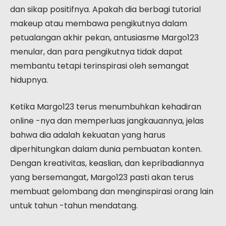
dan sikap positifnya. Apakah dia berbagi tutorial
makeup atau membawa pengikutnya dalam
petualangan akhir pekan, antusiasme Margo123
menular, dan para pengikutnya tidak dapat
membantu tetapi terinspirasi oleh semangat
hidupnya.
Ketika Margo123 terus menumbuhkan kehadiran
online -nya dan memperluas jangkauannya, jelas
bahwa dia adalah kekuatan yang harus
diperhitungkan dalam dunia pembuatan konten.
Dengan kreativitas, keaslian, dan kepribadiannya
yang bersemangat, Margo123 pasti akan terus
membuat gelombang dan menginspirasi orang lain
untuk tahun -tahun mendatang.