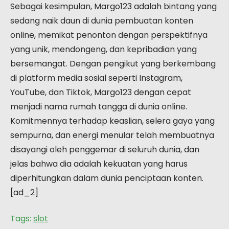
Sebagai kesimpulan, Margo123 adalah bintang yang
sedang naik daun di dunia pembuatan konten
online, memikat penonton dengan perspektifnya
yang unik, mendongeng, dan kepribadian yang
bersemangat. Dengan pengikut yang berkembang
di platform media sosial seperti Instagram,
YouTube, dan Tiktok, Margo123 dengan cepat
menjadi nama rumah tangga di dunia online.
Komitmennya terhadap keaslian, selera gaya yang
sempurna, dan energi menular telah membuatnya
disayangi oleh penggemar di seluruh dunia, dan
jelas bahwa dia adalah kekuatan yang harus
diperhitungkan dalam dunia penciptaan konten.
[ad_2]
Tags:
slot