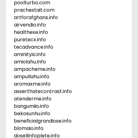
poolturbo.com
prachestait.com
artforafghans.info
airvendio.info
healthexe.info
puretecx.info
tecadvance.info
aminityio.info
amiolahu.info
ampacheme.info
ampullahu.info
aromaxme.info
asserthatecontrast.info
atenderme.info
bangumiio.info
bekosunhu.info
beneficialgrandiose.info
blomaio.info
dosellinfoplete.info