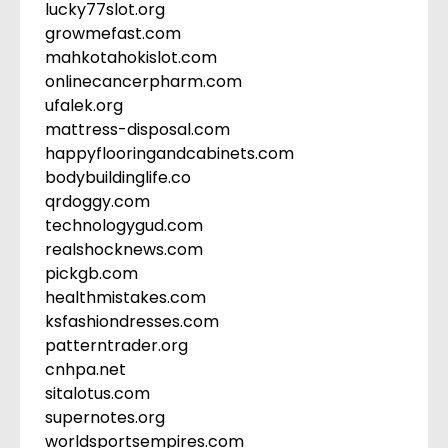
lucky77slot.org
growmefast.com
mahkotahokislot.com
onlinecancerpharm.com
ufalek.org
mattress-disposal.com
happyflooringandcabinets.com
bodybuildinglife.co
qrdoggy.com
technologygud.com
realshocknews.com
pickgb.com
healthmistakes.com
ksfashiondresses.com
patterntrader.org
cnhpa.net
sitalotus.com
supernotes.org
worldsportsempires.com