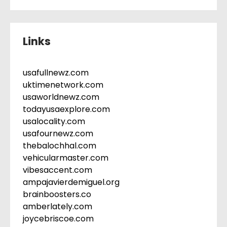
Links
usafullnewz.com
uktimenetwork.com
usaworldnewz.com
todayusaexplore.com
usalocality.com
usafournewz.com
thebalochhal.com
vehicularmaster.com
vibesaccent.com
ampajavierdemiguel.org
brainboosters.co
amberlately.com
joycebriscoe.com