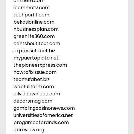
offthem.com
ibommatv.com
techporfit.com
bekasionline.com
nbusinessplan.com
greenlife360.com
cantshoutitout.com
expressufabet.biz
mypuertoplata.net
thepioneerxpress.com
howtofixissue.com
teamufabet.biz
webfullform.com
allviddownload.com
decorsmag.com
gamblingcasinonews.com
universitiesofamerica.net
progameofbrands.com
qbreview.org