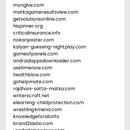
mongive.com
matkagameresultsview.com
getsolutionsonline.com
hispinner.org
criticalinsurance.info
nokariposter.com
kalyan-guessing-nightplay.com
gameofpanels.com
androidappsdownloader.com
usetimenow.com
healthblow.com
gohelpmate.com
rajdhani-satta-matka.com
writerscraft.net
elearning-childprotection.com
wrestling4mena.com
knowledgeforall.info
brand2lastio.com