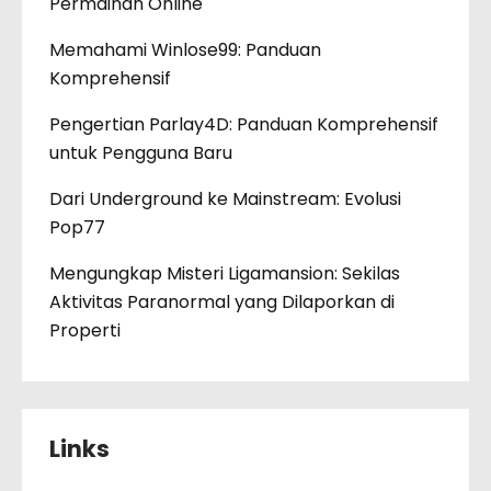
Permainan Online
Memahami Winlose99: Panduan
Komprehensif
Pengertian Parlay4D: Panduan Komprehensif
untuk Pengguna Baru
Dari Underground ke Mainstream: Evolusi
Pop77
Mengungkap Misteri Ligamansion: Sekilas
Aktivitas Paranormal yang Dilaporkan di
Properti
Links