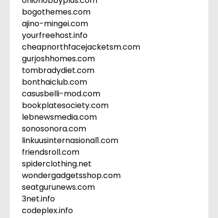
ohiohobbyplus.com
bogothemes.com
ajino-mingei.com
yourfreehost.info
cheapnorthfacejacketsm.com
gurjoshhomes.com
tombradydiet.com
bonthaiclub.com
casusbelli-mod.com
bookplatesociety.com
lebnewsmedia.com
sonosonora.com
linkuusinternasional1.com
friendsroll.com
spiderclothing.net
wondergadgetsshop.com
seatgurunews.com
3net.info
codeplex.info