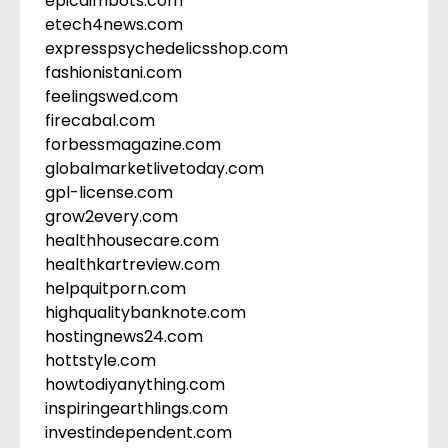
epicaimbots.com
etech4news.com
expresspsychedelicsshop.com
fashionistani.com
feelingswed.com
firecabal.com
forbessmagazine.com
globalmarketlivetoday.com
gpl-license.com
grow2every.com
healthhousecare.com
healthkartreview.com
helpquitporn.com
highqualitybanknote.com
hostingnews24.com
hottstyle.com
howtodiyanything.com
inspiringearthlings.com
investindependent.com