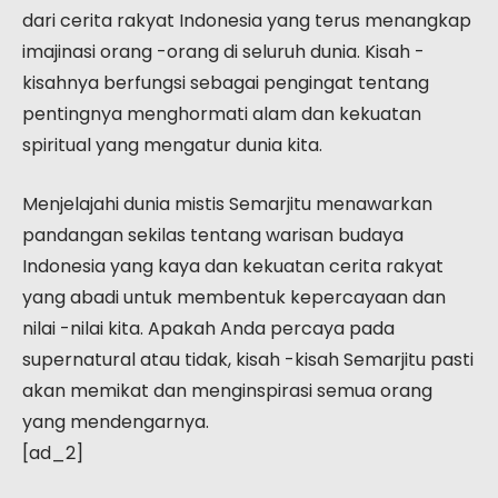
dari cerita rakyat Indonesia yang terus menangkap
imajinasi orang -orang di seluruh dunia. Kisah -
kisahnya berfungsi sebagai pengingat tentang
pentingnya menghormati alam dan kekuatan
spiritual yang mengatur dunia kita.
Menjelajahi dunia mistis Semarjitu menawarkan
pandangan sekilas tentang warisan budaya
Indonesia yang kaya dan kekuatan cerita rakyat
yang abadi untuk membentuk kepercayaan dan
nilai -nilai kita. Apakah Anda percaya pada
supernatural atau tidak, kisah -kisah Semarjitu pasti
akan memikat dan menginspirasi semua orang
yang mendengarnya.
[ad_2]