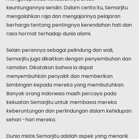
keuntungannya sendiri. Dalam cerita itu, Semarjitu
mengalahkan raja dan mengajarinya pelajaran
berharga tentang pentingnya kerendahan hati dan
rasa hormat terhadap dunia alami.
Selain perannya sebagai pelindung dan wali,
Semarjitu juga dikaitkan dengan penyembuhan dan
ramalan. Dikatakan bahwa ia dapat
menyembuhkan penyakit dan memberikan
bimbingan kepada mereka yang membutuhkan.
Banyak orang Indonesia masih percaya pada
kekuatan Semarjitu untuk membawa mereka
keberuntungan dan perlindungan dalam kehidupan
sehari -hari mereka.
Dunia mistis Semarjitu adalah aspek yang menarik