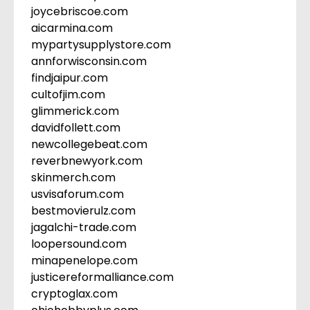
joycebriscoe.com
aicarmina.com
mypartysupplystore.com
annforwisconsin.com
findjaipur.com
cultofjim.com
glimmerick.com
davidfollett.com
newcollegebeat.com
reverbnewyork.com
skinmerch.com
usvisaforum.com
bestmovierulz.com
jagalchi-trade.com
loopersound.com
minapenelope.com
justicereformalliance.com
cryptoglax.com