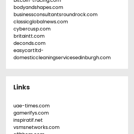
bitcoin-tracing.com
bodyandshapes.com
businessconsultantsroundrock.com
classicglobalnews.com
cybercusp.com
britaintt.com
deconds.com
easycartltd-
domesticcleaningservicesedinburgh.com
Links
uae-times.com
gamerifys.com
inspiratif.net
vsmsnetworks.com