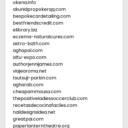
okena.info
akunidpropokerqq.com
bespokecardetailing.com
bestfriendscredit.com
elibrary.biz
eczema-naturalcures.com
astro-bath.com
aghapal.com
altu-expo.com
authorjennijames.com
viajearoma.net
tsutsuji-parkin.com
agharab.com
cheapammousa.com
thepositiveladiessoccerclub.com
recetasdecocinafaciles.com
naildesignsidea.net
greatpai.com
paperlanterntheatre.org