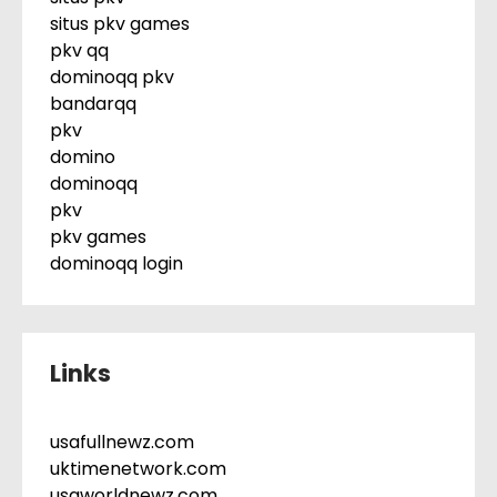
situs pkv games
pkv qq
dominoqq pkv
bandarqq
pkv
domino
dominoqq
pkv
pkv games
dominoqq login
Links
usafullnewz.com
uktimenetwork.com
usaworldnewz.com