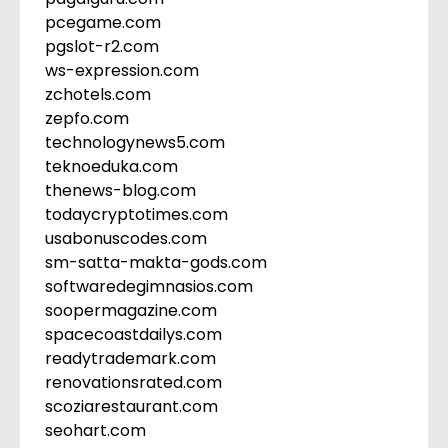
pcegame.com
pgslot-r2.com
ws-expression.com
zchotels.com
zepfo.com
technologynews5.com
teknoeduka.com
thenews-blog.com
todaycryptotimes.com
usabonuscodes.com
sm-satta-makta-gods.com
softwaredegimnasios.com
soopermagazine.com
spacecoastdailys.com
readytrademark.com
renovationsrated.com
scoziarestaurant.com
seohart.com