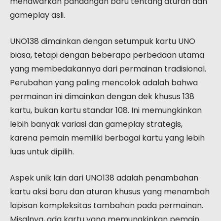
menawarkan pandangan baru tentang aturan dan
gameplay asli.
UNO138 dimainkan dengan setumpuk kartu UNO
biasa, tetapi dengan beberapa perbedaan utama
yang membedakannya dari permainan tradisional.
Perubahan yang paling mencolok adalah bahwa
permainan ini dimainkan dengan dek khusus 138
kartu, bukan kartu standar 108. Ini memungkinkan
lebih banyak variasi dan gameplay strategis,
karena pemain memiliki berbagai kartu yang lebih
luas untuk dipilih.
Aspek unik lain dari UNO138 adalah penambahan
kartu aksi baru dan aturan khusus yang menambah
lapisan kompleksitas tambahan pada permainan.
Misalnya, ada kartu yang memungkinkan pemain