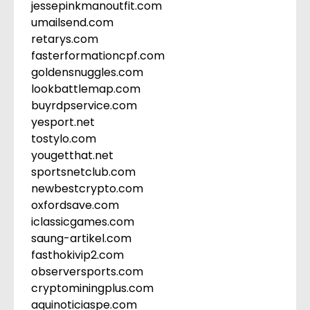
jessepinkmanoutfit.com
umailsend.com
retarys.com
fasterformationcpf.com
goldensnuggles.com
lookbattlemap.com
buyrdpservice.com
yesport.net
tostylo.com
yougetthat.net
sportsnetclub.com
newbestcrypto.com
oxfordsave.com
iclassicgames.com
saung-artikel.com
fasthokivip2.com
observersports.com
cryptominingplus.com
aquinoticiaspe.com