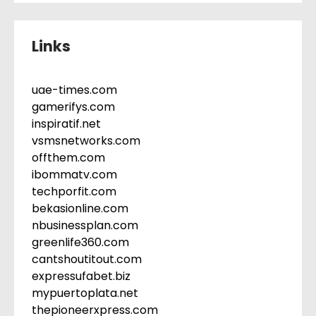
Links
uae-times.com
gamerifys.com
inspiratif.net
vsmsnetworks.com
offthem.com
ibommatv.com
techporfit.com
bekasionline.com
nbusinessplan.com
greenlife360.com
cantshoutitout.com
expressufabet.biz
mypuertoplata.net
thepioneerxpress.com