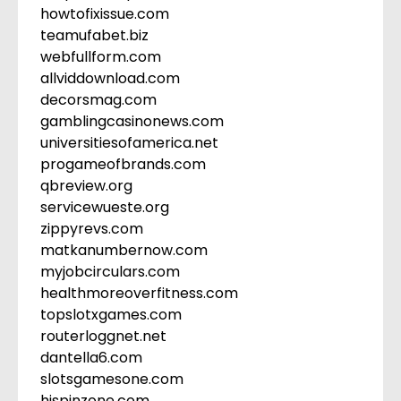
howtofixissue.com
teamufabet.biz
webfullform.com
allviddownload.com
decorsmag.com
gamblingcasinonews.com
universitiesofamerica.net
progameofbrands.com
qbreview.org
servicewueste.org
zippyrevs.com
matkanumbernow.com
myjobcirculars.com
healthmoreoverfitness.com
topslotxgames.com
routerloggnet.net
dantella6.com
slotsgamesone.com
hispinzone.com