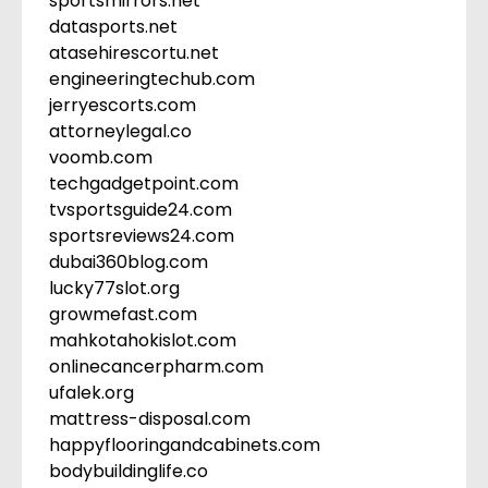
sportsmirrors.net
datasports.net
atasehirescortu.net
engineeringtechub.com
jerryescorts.com
attorneylegal.co
voomb.com
techgadgetpoint.com
tvsportsguide24.com
sportsreviews24.com
dubai360blog.com
lucky77slot.org
growmefast.com
mahkotahokislot.com
onlinecancerpharm.com
ufalek.org
mattress-disposal.com
happyflooringandcabinets.com
bodybuildinglife.co