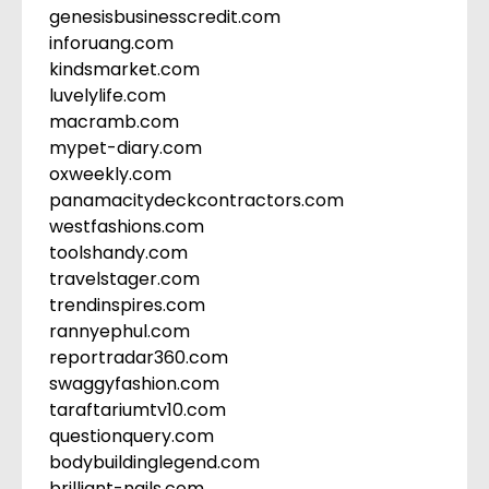
genesisbusinesscredit.com
inforuang.com
kindsmarket.com
luvelylife.com
macramb.com
mypet-diary.com
oxweekly.com
panamacitydeckcontractors.com
westfashions.com
toolshandy.com
travelstager.com
trendinspires.com
rannyephul.com
reportradar360.com
swaggyfashion.com
taraftariumtv10.com
questionquery.com
bodybuildinglegend.com
brilliant-nails.com