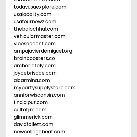
todayusaexplore.com
usalocality.com
usafournewz.com
thebalochhal.com
vehicularmaster.com
vibesaccent.com
ampajavierdemiguel.org
brainboosters.co
amberlately.com
joycebriscoe.com
aicarmina.com
mypartysupplystore.com
annforwisconsin.com
findjaipur.com
cultofjim.com
glimmerick.com
davidfollett.com
newcollegebeat.com