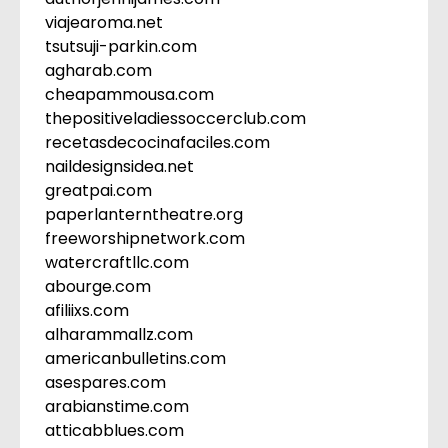
viajearoma.net
tsutsuji-parkin.com
agharab.com
cheapammousa.com
thepositiveladiessoccerclub.com
recetasdecocinafaciles.com
naildesignsidea.net
greatpai.com
paperlanterntheatre.org
freeworshipnetwork.com
watercraftllc.com
abourge.com
afiliixs.com
alharammallz.com
americanbulletins.com
asespares.com
arabianstime.com
atticabblues.com