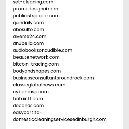
set-cleaning.com
promodesignai.com
publicistspaper.com
quindaily.com
abosulte.com
aiverse24.com
anubella.com
audiobooksonaudible.com
beautenetwork.com
bitcoin-tracing.com
bodyandshapes.com
businessconsultantsroundrock.com
classicglobalnews.com
cybercusp.com
britaintt.com
deconds.com
easycartltd-
domesticcleaningservicesedinburgh.com