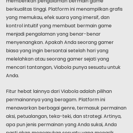
memberikan pengalaman bermain game
berkualitas tinggi. Platform ini menampilkan grafis
yang memukau, efek suara yang imersif, dan
kontrol intuitif yang membuat bermain game
menjadi pengalaman yang benar-benar
menyenangkan. Apakah Anda seorang gamer
biasa yang ingin bersantai setelah hari yang
melelahkan atau seorang gamer sejati yang
mencari tantangan, Viabola punya sesuatu untuk
Anda.
Fitur hebat lainnya dari Viabola adalah pilihan
permainannya yang beragam. Platform ini
menawarkan berbagai genre, termasuk permainan
aksi, petualangan, teka-teki, dan strategi. Artinya,
apa pun jenis permainan yang Anda sukai, Anda
pasti akan menemukan sesuatu yang menarik