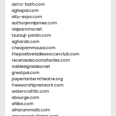
astro-bath.com
aghapal.com
altu-expo.com
authorjennijames.com
viajearoma.net
tsutsuji-parkin.com
agharab.com
cheapammousa.com
thepositiveladiessoccerclub.com
recetasdecocinafaciles.com
naildesignsidea.net
greatpai.com
paperlanterntheatre.org
freeworshipnetwork.com
watercraftllc.com
abourge.com
afiliixs.com
alharammallz.com