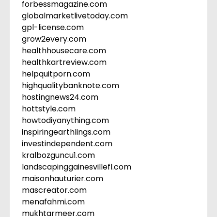
forbessmagazine.com
globalmarketlivetoday.com
gpl-license.com
grow2every.com
healthhousecare.com
healthkartreview.com
helpquitporn.com
highqualitybanknote.com
hostingnews24.com
hottstyle.com
howtodiyanything.com
inspiringearthlings.com
investindependent.com
kralbozguncu1.com
landscapinggainesvillefl.com
maisonhauturier.com
mascreator.com
menafahmi.com
mukhtarmeer.com