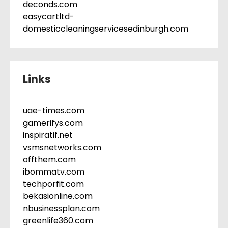
deconds.com
easycartltd-
domesticcleaningservicesedinburgh.com
Links
uae-times.com
gamerifys.com
inspiratif.net
vsmsnetworks.com
offthem.com
ibommatv.com
techporfit.com
bekasionline.com
nbusinessplan.com
greenlife360.com