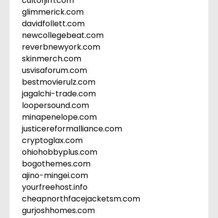
cultofjim.com
glimmerick.com
davidfollett.com
newcollegebeat.com
reverbnewyork.com
skinmerch.com
usvisaforum.com
bestmovierulz.com
jagalchi-trade.com
loopersound.com
minapenelope.com
justicereformalliance.com
cryptoglax.com
ohiohobbyplus.com
bogothemes.com
ajino-mingei.com
yourfreehost.info
cheapnorthfacejacketsm.com
gurjoshhomes.com