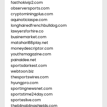
fasthokivip2.com
observersports.com
cryptominingplus.com
aquinoticiaspe.com
longhairedfrenchbulldog.com
lawyersforhire.co
businemarket.com
matahari88play.net
moneydescriptor.com
youthsmagazine.com
painaidee.net
sportsdarkest.com
webtoon.biz
thesportswires.com
hyungpro.com
sportingnewsnet.com
sportstime24day.com
sporteslive.com
theblingblingshields.com