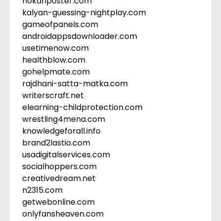
nokariposter.com
kalyan-guessing-nightplay.com
gameofpanels.com
androidappsdownloader.com
usetimenow.com
healthblow.com
gohelpmate.com
rajdhani-satta-matka.com
writerscraft.net
elearning-childprotection.com
wrestling4mena.com
knowledgeforall.info
brand2lastio.com
usadigitalservices.com
socialhoppers.com
creativedream.net
n2315.com
getwebonline.com
onlyfansheaven.com