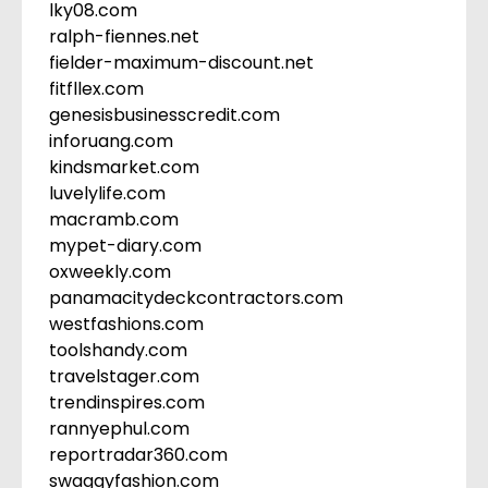
lky08.com
ralph-fiennes.net
fielder-maximum-discount.net
fitfllex.com
genesisbusinesscredit.com
inforuang.com
kindsmarket.com
luvelylife.com
macramb.com
mypet-diary.com
oxweekly.com
panamacitydeckcontractors.com
westfashions.com
toolshandy.com
travelstager.com
trendinspires.com
rannyephul.com
reportradar360.com
swaggyfashion.com