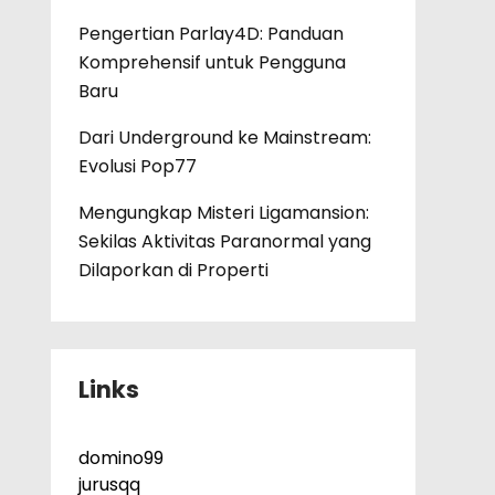
Pengertian Parlay4D: Panduan
Komprehensif untuk Pengguna
Baru
Dari Underground ke Mainstream:
Evolusi Pop77
Mengungkap Misteri Ligamansion:
Sekilas Aktivitas Paranormal yang
Dilaporkan di Properti
Links
domino99
jurusqq