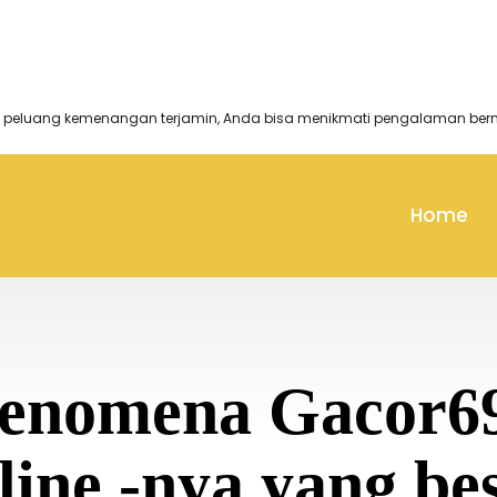
ngan peluang kemenangan terjamin, Anda bisa menikmati pengalaman be
Home
Fenomena Gacor69
line -nya yang be