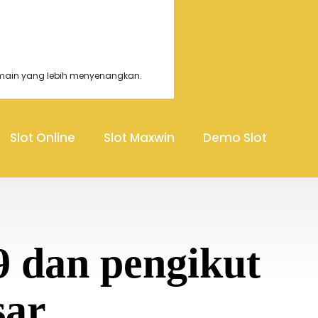
rmain yang lebih menyenangkan.
Slot Online
Slot Maxwin
Demo Slot
 dan pengikut
sar