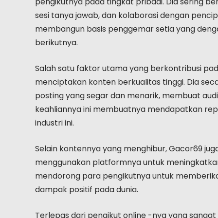
pengikutnya pada tingkat pribadi. Dia sering b
sesi tanya jawab, dan kolaborasi dengan pencip
membangun basis penggemar setia yang denga
berikutnya.
Salah satu faktor utama yang berkontribusi pa
menciptakan konten berkualitas tinggi. Dia se
posting yang segar dan menarik, membuat audie
keahliannya ini membuatnya mendapatkan reputas
industri ini.
Selain kontennya yang menghibur, Gacor69 juga 
menggunakan platformnya untuk meningkatkan 
mendorong para pengikutnya untuk memberik
dampak positif pada dunia.
Terlepas dari pengikut online -nya yang sanga