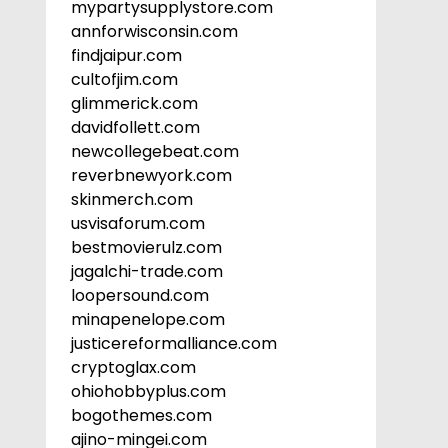
mypartysupplystore.com
annforwisconsin.com
findjaipur.com
cultofjim.com
glimmerick.com
davidfollett.com
newcollegebeat.com
reverbnewyork.com
skinmerch.com
usvisaforum.com
bestmovierulz.com
jagalchi-trade.com
loopersound.com
minapenelope.com
justicereformalliance.com
cryptoglax.com
ohiohobbyplus.com
bogothemes.com
ajino-mingei.com