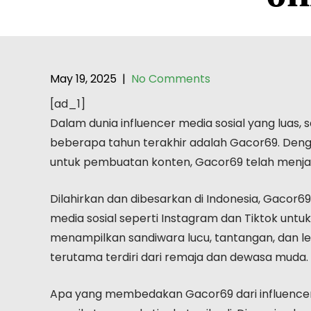
May 19, 2025
|
No Comments
[ad_1]
Dalam dunia influencer media sosial yang lua
beberapa tahun terakhir adalah Gacor69. Deng
untuk pembuatan konten, Gacor69 telah menjadi 
Dilahirkan dan dibesarkan di Indonesia, Gacor6
media sosial seperti Instagram dan Tiktok untu
menampilkan sandiwara lucu, tantangan, dan l
terutama terdiri dari remaja dan dewasa muda.
Apa yang membedakan Gacor69 dari influence