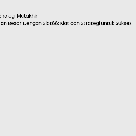
nologi Mutakhir
n Besar Dengan Slot88: Kiat dan Strategi untuk Sukses