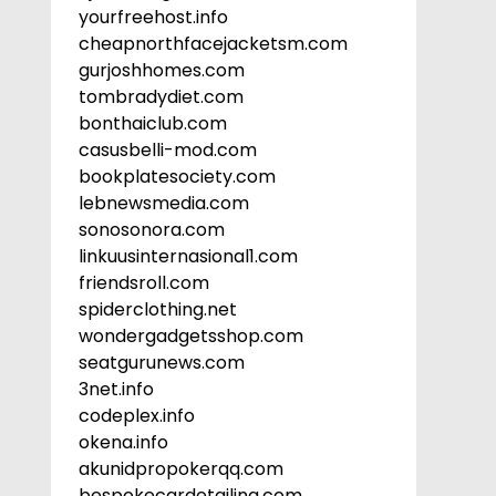
yourfreehost.info
cheapnorthfacejacketsm.com
gurjoshhomes.com
tombradydiet.com
bonthaiclub.com
casusbelli-mod.com
bookplatesociety.com
lebnewsmedia.com
sonosonora.com
linkuusinternasional1.com
friendsroll.com
spiderclothing.net
wondergadgetsshop.com
seatgurunews.com
3net.info
codeplex.info
okena.info
akunidpropokerqq.com
bespokecardetailing.com