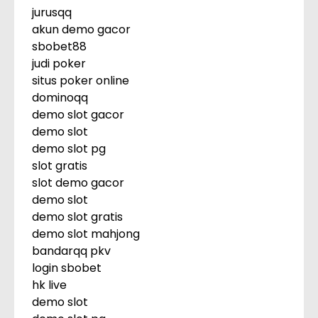
jurusqq
akun demo gacor
sbobet88
judi poker
situs poker online
dominoqq
demo slot gacor
demo slot
demo slot pg
slot gratis
slot demo gacor
demo slot
demo slot gratis
demo slot mahjong
bandarqq pkv
login sbobet
hk live
demo slot