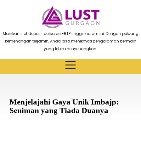
Skip
to
content
Mainkan slot deposit pulsa ber-RTP tinggi malam ini. Dengan peluang
kemenangan terjamin, Anda bisa menikmati pengalaman bermain
yang lebih menyenangkan.
Menjelajahi Gaya Unik Imbajp:
Seniman yang Tiada Duanya