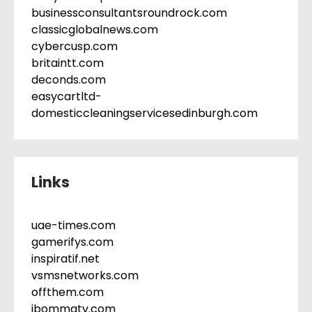
businessconsultantsroundrock.com
classicglobalnews.com
cybercusp.com
britaintt.com
deconds.com
easycartltd-
domesticcleaningservicesedinburgh.com
Links
uae-times.com
gamerifys.com
inspiratif.net
vsmsnetworks.com
offthem.com
ibommatv.com