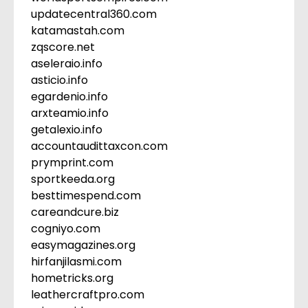
updatecentral360.com
katamastah.com
zqscore.net
aseleraio.info
asticio.info
egardenio.info
arxteamio.info
getalexio.info
accountaudittaxcon.com
prymprint.com
sportkeeda.org
besttimespend.com
careandcure.biz
cogniyo.com
easymagazines.org
hirfanjilasmi.com
hometricks.org
leathercraftpro.com