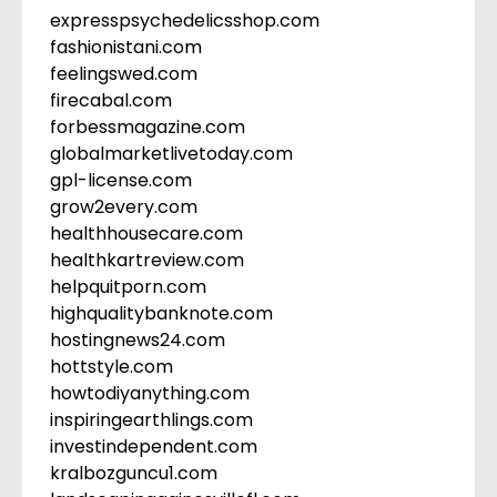
expresspsychedelicsshop.com
fashionistani.com
feelingswed.com
firecabal.com
forbessmagazine.com
globalmarketlivetoday.com
gpl-license.com
grow2every.com
healthhousecare.com
healthkartreview.com
helpquitporn.com
highqualitybanknote.com
hostingnews24.com
hottstyle.com
howtodiyanything.com
inspiringearthlings.com
investindependent.com
kralbozguncu1.com