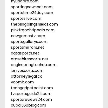
hyungpro.com
sportingnewsnet.com
sportstime24day.com
sporteslive.com
theblingblingshields.com
pinkfrenchtipnails.com
newgamestv.com
sportsgallerys.com
sportsmirrors.net
datasports.net
atasehirescortu.net
engineeringtechub.com
jerryescorts.com
attorneylegal.co
voomb.com
techgadgetpoint.com
tvsportsguide24.com
sportsreviews24.com
dubai360blog.com