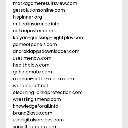
matkagameresultsview.com
getsolutionsonline.com
hispinner.org
criticalinsurance.info
nokariposter.com
kalyan-guessing-nightplay.com
gameofpanels.com
androidappsdownloader.com
usetimenow.com
healthblow.com
gohelpmate.com
rajdhani-satta-matka.com
writerscraft.net
elearning-childprotection.com
wrestling4mena.com
knowledgeforall.info
brand2lastio.com
usadigitalservices.com
socialhoppers.com