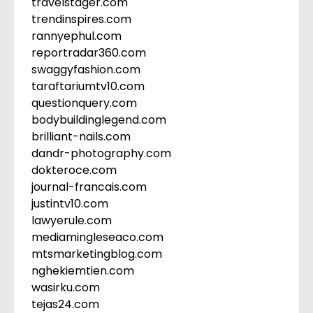
travelstager.com
trendinspires.com
rannyephul.com
reportradar360.com
swaggyfashion.com
taraftariumtv10.com
questionquery.com
bodybuildinglegend.com
brilliant-nails.com
dandr-photography.com
dokteroce.com
journal-francais.com
justintv10.com
lawyerule.com
mediamingleseaco.com
mtsmarketingblog.com
nghekiemtien.com
wasirku.com
tejas24.com