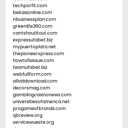
techporfit.com
bekasionline.com
nbusinessplan.com
greenlife360.com
cantshoutitout.com
expressufabet.biz
mypuertoplata.net
thepioneerxpress.com
howtofixissue.com
teamufabet.biz
webfullform.com
allviddownload.com
decorsmag.com
gamblingcasinonews.com
universitiesofamerica.net
progameofbrands.com
qbreview.org
servicewueste.org