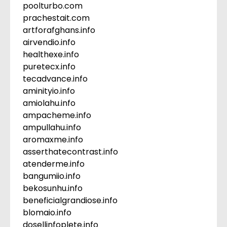
poolturbo.com
prachestait.com
artforafghans.info
airvendio.info
healthexe.info
puretecx.info
tecadvance.info
aminityio.info
amiolahu.info
ampacheme.info
ampullahu.info
aromaxme.info
asserthatecontrast.info
atenderme.info
bangumiio.info
bekosunhu.info
beneficialgrandiose.info
blomaio.info
dosellinfoplete.info