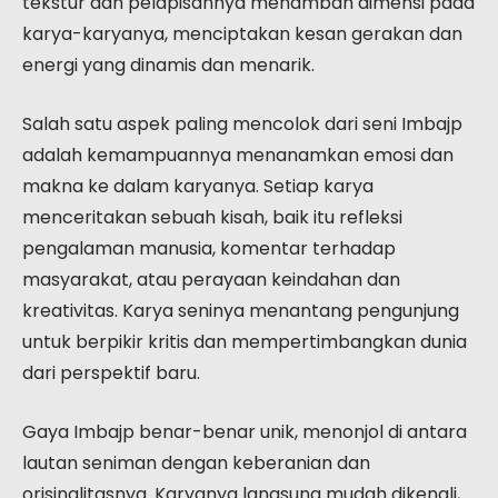
tekstur dan pelapisannya menambah dimensi pada
karya-karyanya, menciptakan kesan gerakan dan
energi yang dinamis dan menarik.
Salah satu aspek paling mencolok dari seni Imbajp
adalah kemampuannya menanamkan emosi dan
makna ke dalam karyanya. Setiap karya
menceritakan sebuah kisah, baik itu refleksi
pengalaman manusia, komentar terhadap
masyarakat, atau perayaan keindahan dan
kreativitas. Karya seninya menantang pengunjung
untuk berpikir kritis dan mempertimbangkan dunia
dari perspektif baru.
Gaya Imbajp benar-benar unik, menonjol di antara
lautan seniman dengan keberanian dan
orisinalitasnya. Karyanya langsung mudah dikenali,