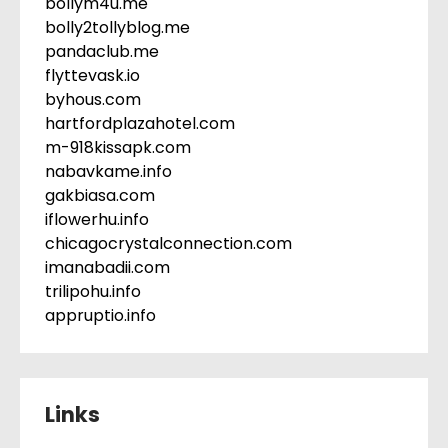
bollym4u.me
bolly2tollyblog.me
pandaclub.me
flyttevask.io
byhous.com
hartfordplazahotel.com
m-918kissapk.com
nabavkame.info
gakbiasa.com
iflowerhu.info
chicagocrystalconnection.com
imanabadii.com
trilipohu.info
appruptio.info
Links