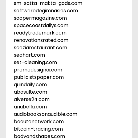
sm-satta-makta-gods.com
softwaredegimnasios.com
soopermagazine.com
spacecoastdailys.com
readytrademark.com
renovationsrated.com
scoziarestaurant.com
seohart.com
set-cleaning.com
promodesignai.com
publicistspaper.com
quindaily.com
abosulte.com
aiverse24.com
anubella.com
audiobooksonaudible.com
beautenetwork.com
bitcoin-tracing.com
bodyandshapes.com