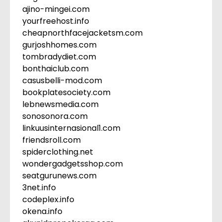
ajino-mingei.com
yourfreehost.info
cheapnorthfacejacketsm.com
gurjoshhomes.com
tombradydiet.com
bonthaiclub.com
casusbelli-mod.com
bookplatesociety.com
lebnewsmedia.com
sonosonora.com
linkuusinternasional1.com
friendsroll.com
spiderclothing.net
wondergadgetsshop.com
seatgurunews.com
3net.info
codeplex.info
okena.info