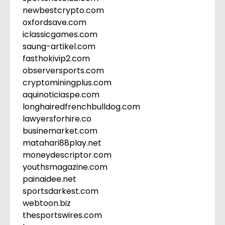
newbestcrypto.com
oxfordsave.com
iclassicgames.com
saung-artikel.com
fasthokivip2.com
observersports.com
cryptominingplus.com
aquinoticiaspe.com
longhairedfrenchbulldog.com
lawyersforhire.co
businemarket.com
matahari88play.net
moneydescriptor.com
youthsmagazine.com
painaidee.net
sportsdarkest.com
webtoon.biz
thesportswires.com