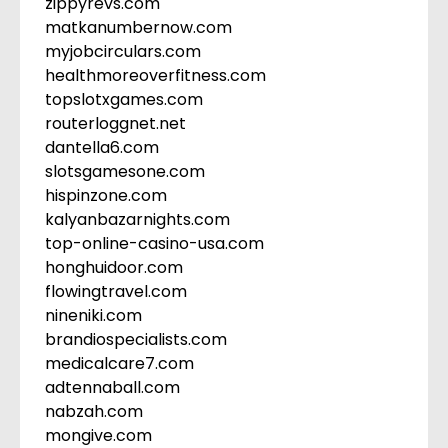
zippyrevs.com
matkanumbernow.com
myjobcirculars.com
healthmoreoverfitness.com
topslotxgames.com
routerloggnet.net
dantella6.com
slotsgamesone.com
hispinzone.com
kalyanbazarnights.com
top-online-casino-usa.com
honghuidoor.com
flowingtravel.com
nineniki.com
brandiospecialists.com
medicalcare7.com
adtennaball.com
nabzah.com
mongive.com