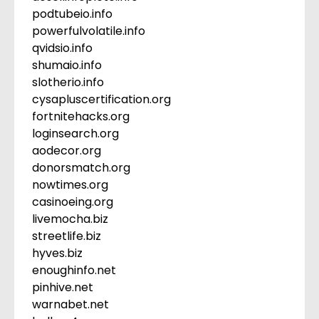
podtubeio.info
powerfulvolatile.info
qvidsio.info
shumaio.info
slotherio.info
cysapluscertification.org
fortnitehacks.org
loginsearch.org
aodecor.org
donorsmatch.org
nowtimes.org
casinoeing.org
livemocha.biz
streetlife.biz
hyves.biz
enoughinfo.net
pinhive.net
warnabet.net