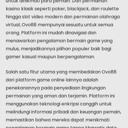
untuk dinikmati para pemain. Dari permainan
kasino klasik seperti poker, blackjack, dan roulette
hingga slot video modern dan permainan olahraga
virtual, Ovo88 mempunyai sesuatu untuk semua
orang. Platform ini mudah dinavigasi dan
menawarkan pengalaman bermain game yang
mulus, menjadikannya pilihan populer baik bagi
gamer kasual maupun berpengalaman.
Salah satu fitur utama yang membedakan Ovo88
dari platform game online lainnya adalah
penekanannya pada penyediaan lingkungan
permainan yang aman dan terjamin. Platform ini
menggunakan teknologi enkripsi canggih untuk
melindungi informasi pribadi dan keuangan pemain,
memastikan bahwa mereka dapat menikmati
pengalaman bermain game tanpa khawatir data