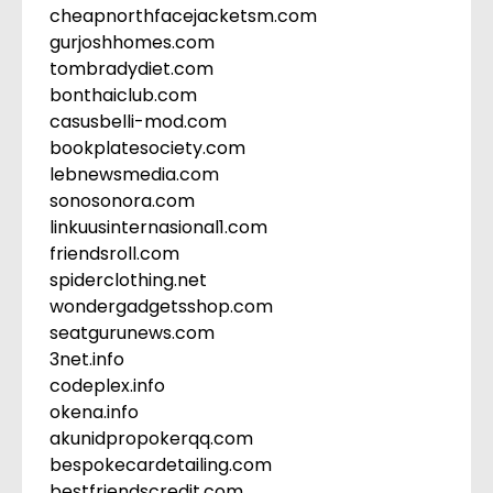
cheapnorthfacejacketsm.com
gurjoshhomes.com
tombradydiet.com
bonthaiclub.com
casusbelli-mod.com
bookplatesociety.com
lebnewsmedia.com
sonosonora.com
linkuusinternasional1.com
friendsroll.com
spiderclothing.net
wondergadgetsshop.com
seatgurunews.com
3net.info
codeplex.info
okena.info
akunidpropokerqq.com
bespokecardetailing.com
bestfriendscredit.com