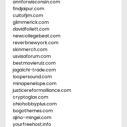
annforwisconsin.com
findjaipur.com
cultofjim.com
glimmerick.com
davidfollett.com
newcollegebeat.com
reverbnewyork.com
skinmerch.com
usvisaforum.com
bestmovierulz.com
jagalchi-trade.com
loopersound.com
minapenelope.com
justicereformalliance.com
cryptoglax.com
ohiohobbyplus.com
bogothemes.com
ajino-mingei.com
yourfreehost.info