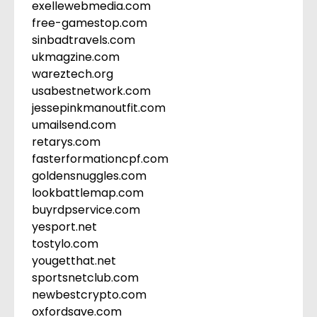
exellewebmedia.com
free-gamestop.com
sinbadtravels.com
ukmagzine.com
wareztech.org
usabestnetwork.com
jessepinkmanoutfit.com
umailsend.com
retarys.com
fasterformationcpf.com
goldensnuggles.com
lookbattlemap.com
buyrdpservice.com
yesport.net
tostylo.com
yougetthat.net
sportsnetclub.com
newbestcrypto.com
oxfordsave.com