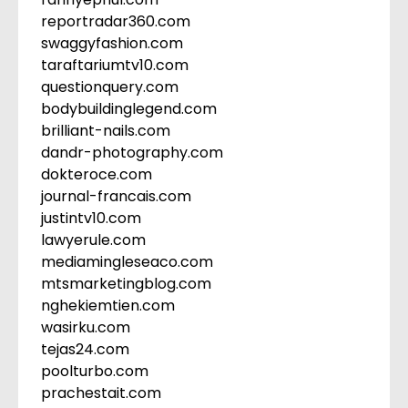
reportradar360.com
swaggyfashion.com
taraftariumtv10.com
questionquery.com
bodybuildinglegend.com
brilliant-nails.com
dandr-photography.com
dokteroce.com
journal-francais.com
justintv10.com
lawyerule.com
mediamingleseaco.com
mtsmarketingblog.com
nghekiemtien.com
wasirku.com
tejas24.com
poolturbo.com
prachestait.com