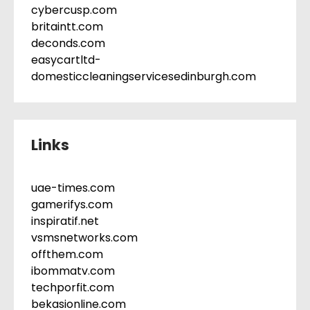
cybercusp.com
britaintt.com
deconds.com
easycartltd-
domesticcleaningservicesedinburgh.com
Links
uae-times.com
gamerifys.com
inspiratif.net
vsmsnetworks.com
offthem.com
ibommatv.com
techporfit.com
bekasionline.com