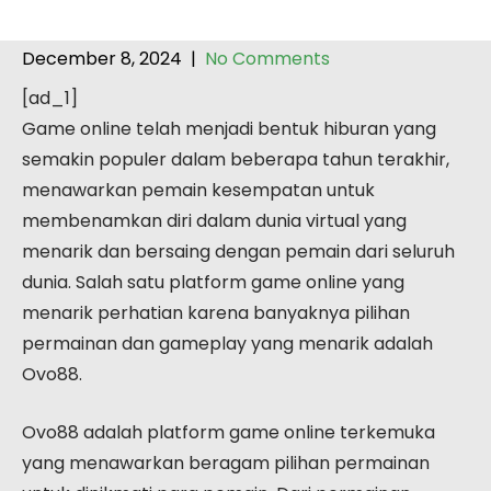
December 8, 2024
|
No Comments
[ad_1]
Game online telah menjadi bentuk hiburan yang
semakin populer dalam beberapa tahun terakhir,
menawarkan pemain kesempatan untuk
membenamkan diri dalam dunia virtual yang
menarik dan bersaing dengan pemain dari seluruh
dunia. Salah satu platform game online yang
menarik perhatian karena banyaknya pilihan
permainan dan gameplay yang menarik adalah
Ovo88.
Ovo88 adalah platform game online terkemuka
yang menawarkan beragam pilihan permainan