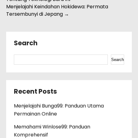
navigation
Menjelajahi Keindahan Hokidewa: Permata
Tersembunyi di Jepang
→
Search
Search
Recent Posts
Menjelajahi Bunga99: Panduan Utama
Permainan Online
Memahami Winlose99: Panduan
Komprehensif