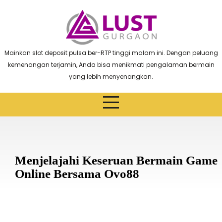
Skip
to
content
Mainkan slot deposit pulsa ber-RTP tinggi malam ini. Dengan peluang
kemenangan terjamin, Anda bisa menikmati pengalaman bermain
yang lebih menyenangkan.
Menjelajahi Keseruan Bermain Game
Online Bersama Ovo88