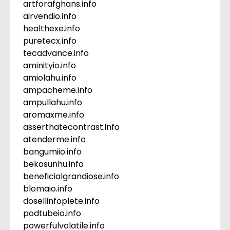
artforafghans.info
airvendio.info
healthexe.info
puretecx.info
tecadvance.info
aminityio.info
amiolahu.info
ampacheme.info
ampullahu.info
aromaxme.info
asserthatecontrast.info
atenderme.info
bangumiio.info
bekosunhu.info
beneficialgrandiose.info
blomaio.info
dosellinfoplete.info
podtubeio.info
powerfulvolatile.info