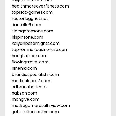
healthmoreoverfitness.com
topslotxgames.com
routerloggnet.net
dantella6.com
slotsgamesone.com
hispinzone.com
kalyanbazarnights.com
top-online-casino-usa.com
honghuidoor.com
flowingtravel.com
nineniki.com
brandiospecialists.com
medicalcare7.com
adtennaball.com
nabzah.com
mongive.com
matkagameresultsview.com
getsolutionsonline.com