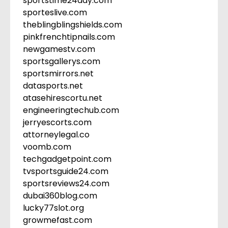
sportstime24day.com
sporteslive.com
theblingblingshields.com
pinkfrenchtipnails.com
newgamestv.com
sportsgallerys.com
sportsmirrors.net
datasports.net
atasehirescortu.net
engineeringtechub.com
jerryescorts.com
attorneylegal.co
voomb.com
techgadgetpoint.com
tvsportsguide24.com
sportsreviews24.com
dubai360blog.com
lucky77slot.org
growmefast.com