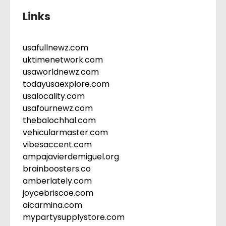
Links
usafullnewz.com
uktimenetwork.com
usaworldnewz.com
todayusaexplore.com
usalocality.com
usafournewz.com
thebalochhal.com
vehicularmaster.com
vibesaccent.com
ampajavierdemiguel.org
brainboosters.co
amberlately.com
joycebriscoe.com
aicarmina.com
mypartysupplystore.com