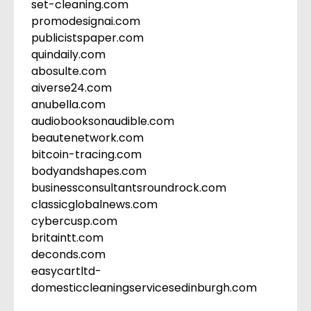
set-cleaning.com
promodesignai.com
publicistspaper.com
quindaily.com
abosulte.com
aiverse24.com
anubella.com
audiobooksonaudible.com
beautenetwork.com
bitcoin-tracing.com
bodyandshapes.com
businessconsultantsroundrock.com
classicglobalnews.com
cybercusp.com
britaintt.com
deconds.com
easycartltd-
domesticcleaningservicesedinburgh.com