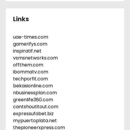
Links
uae-times.com
gamerifys.com
inspiratif.net
vsmsnetworks.com
offthem.com
ibommatv.com
techporfit.com
bekasionline.com
nbusinessplan.com
greenlife360.com
cantshoutitout.com
expressufabet.biz
mypuertoplata.net
thepioneerxpress.com