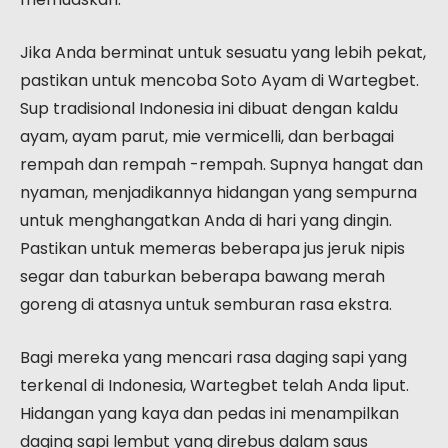
Jika Anda berminat untuk sesuatu yang lebih pekat,
pastikan untuk mencoba Soto Ayam di Wartegbet.
Sup tradisional Indonesia ini dibuat dengan kaldu
ayam, ayam parut, mie vermicelli, dan berbagai
rempah dan rempah -rempah. Supnya hangat dan
nyaman, menjadikannya hidangan yang sempurna
untuk menghangatkan Anda di hari yang dingin.
Pastikan untuk memeras beberapa jus jeruk nipis
segar dan taburkan beberapa bawang merah
goreng di atasnya untuk semburan rasa ekstra.
Bagi mereka yang mencari rasa daging sapi yang
terkenal di Indonesia, Wartegbet telah Anda liput.
Hidangan yang kaya dan pedas ini menampilkan
daging sapi lembut yang direbus dalam saus