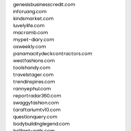
genesisbusinesscredit.com
inforuang.com
kindsmarket.com
luvelylife.com
macramb.com
mypet-diary.com
oxweekly.com
panamacitydeckcontractors.com
westfashions.com
toolshandy.com
travelstager.com
trendinspires.com
rannyephul.com
reportradar360.com
swaggyfashion.com
taraftariumtv10.com
questionquery.com
bodybuildinglegend.com
brilliant-nails.com