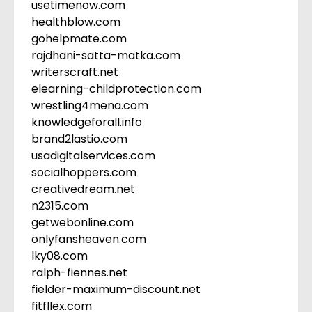
usetimenow.com
healthblow.com
gohelpmate.com
rajdhani-satta-matka.com
writerscraft.net
elearning-childprotection.com
wrestling4mena.com
knowledgeforall.info
brand2lastio.com
usadigitalservices.com
socialhoppers.com
creativedream.net
n2315.com
getwebonline.com
onlyfansheaven.com
lky08.com
ralph-fiennes.net
fielder-maximum-discount.net
fitfllex.com