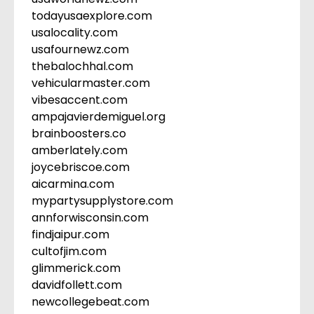
todayusaexplore.com
usalocality.com
usafournewz.com
thebalochhal.com
vehicularmaster.com
vibesaccent.com
ampajavierdemiguel.org
brainboosters.co
amberlately.com
joycebriscoe.com
aicarmina.com
mypartysupplystore.com
annforwisconsin.com
findjaipur.com
cultofjim.com
glimmerick.com
davidfollett.com
newcollegebeat.com