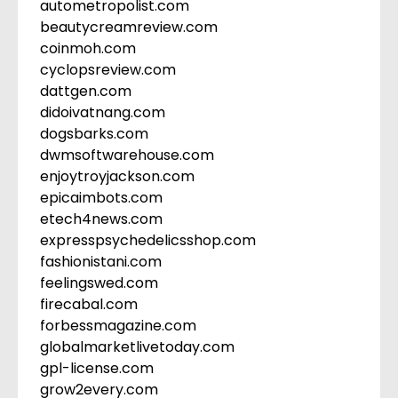
autometropolist.com
beautycreamreview.com
coinmoh.com
cyclopsreview.com
dattgen.com
didoivatnang.com
dogsbarks.com
dwmsoftwarehouse.com
enjoytroyjackson.com
epicaimbots.com
etech4news.com
expresspsychedelicsshop.com
fashionistani.com
feelingswed.com
firecabal.com
forbessmagazine.com
globalmarketlivetoday.com
gpl-license.com
grow2every.com