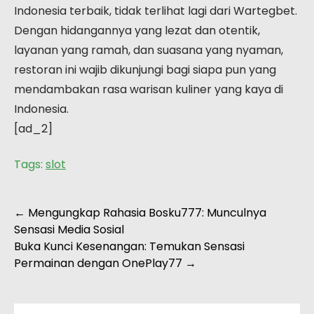
Indonesia terbaik, tidak terlihat lagi dari Wartegbet.
Dengan hidangannya yang lezat dan otentik,
layanan yang ramah, dan suasana yang nyaman,
restoran ini wajib dikunjungi bagi siapa pun yang
mendambakan rasa warisan kuliner yang kaya di
Indonesia.
[ad_2]
Tags:
slot
Post
←
Mengungkap Rahasia Bosku777: Munculnya
Sensasi Media Sosial
navigation
Buka Kunci Kesenangan: Temukan Sensasi
Permainan dengan OnePlay77
→