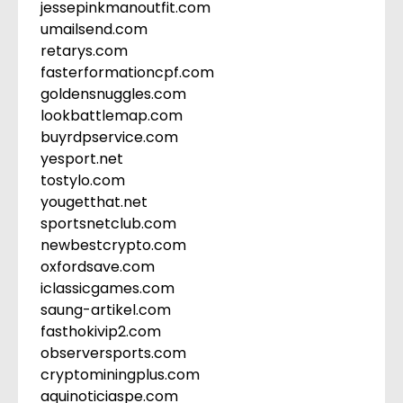
jessepinkmanoutfit.com
umailsend.com
retarys.com
fasterformationcpf.com
goldensnuggles.com
lookbattlemap.com
buyrdpservice.com
yesport.net
tostylo.com
yougetthat.net
sportsnetclub.com
newbestcrypto.com
oxfordsave.com
iclassicgames.com
saung-artikel.com
fasthokivip2.com
observersports.com
cryptominingplus.com
aquinoticiaspe.com