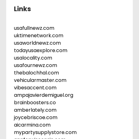
Links
usafullnewz.com
uktimenetwork.com
usaworldnewz.com
todayusaexplore.com
usalocality.com
usafournewz.com
thebalochhal.com
vehicularmaster.com
vibesaccent.com
ampajavierdemiguel.org
brainboosters.co
amberlately.com
joycebriscoe.com
aicarmina.com
mypartysupplystore.com