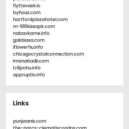
flyttevask.io
byhous.com
hartfordplazahotel.com
m-918kissapk.com
nabavkame.info
gakbiasa.com
iflowerhu.info
chicagocrystalconnection.com
imanabadii.com
trilipohu.info
appruptio.info
Links
punjwanis.com
the-parcs-clematiscondos.com