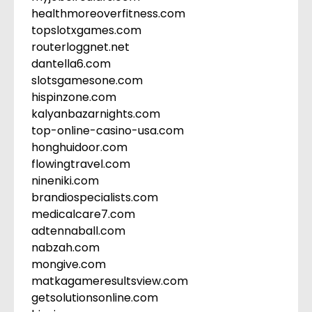
healthmoreoverfitness.com
topslotxgames.com
routerloggnet.net
dantella6.com
slotsgamesone.com
hispinzone.com
kalyanbazarnights.com
top-online-casino-usa.com
honghuidoor.com
flowingtravel.com
nineniki.com
brandiospecialists.com
medicalcare7.com
adtennaball.com
nabzah.com
mongive.com
matkagameresultsview.com
getsolutionsonline.com