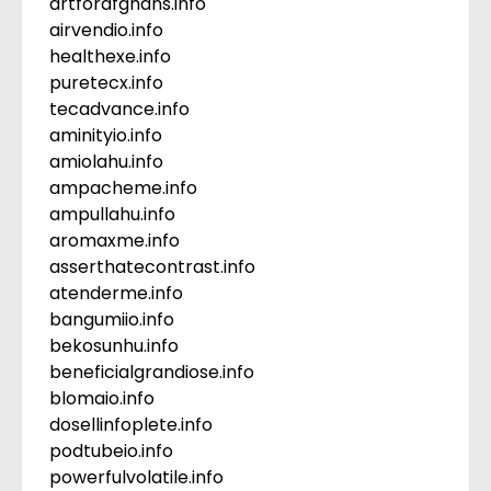
artforafghans.info
airvendio.info
healthexe.info
puretecx.info
tecadvance.info
aminityio.info
amiolahu.info
ampacheme.info
ampullahu.info
aromaxme.info
asserthatecontrast.info
atenderme.info
bangumiio.info
bekosunhu.info
beneficialgrandiose.info
blomaio.info
dosellinfoplete.info
podtubeio.info
powerfulvolatile.info