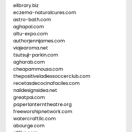
elibrary.biz
eczema-naturalcures.com
astro-bath.com
aghapal.com
altu-expo.com
authorjennijames.com
viajearoma.net
tsutsuji-parkin.com
agharab.com
cheapammousa.com
thepositiveladiessoccerclub.com
recetasdecocinafaciles.com
naildesignsidea.net
greatpai.com
paperlanterntheatre.org
freeworshipnetwork.com
watercraftllc.com
abourge.com