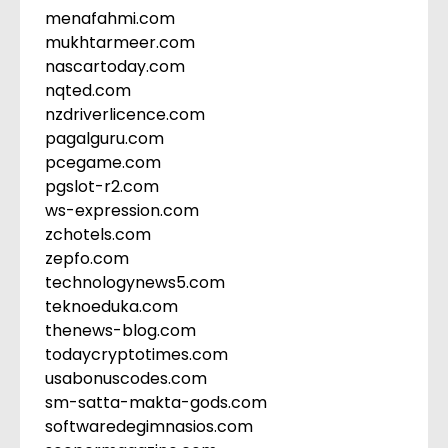
menafahmi.com
mukhtarmeer.com
nascartoday.com
nqted.com
nzdriverlicence.com
pagalguru.com
pcegame.com
pgslot-r2.com
ws-expression.com
zchotels.com
zepfo.com
technologynews5.com
teknoeduka.com
thenews-blog.com
todaycryptotimes.com
usabonuscodes.com
sm-satta-makta-gods.com
softwaredegimnasios.com