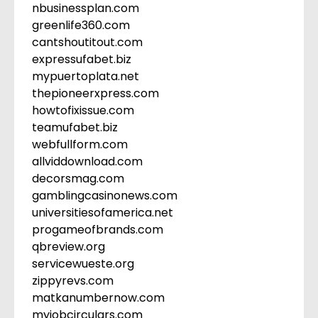
nbusinessplan.com
greenlife360.com
cantshoutitout.com
expressufabet.biz
mypuertoplata.net
thepioneerxpress.com
howtofixissue.com
teamufabet.biz
webfullform.com
allviddownload.com
decorsmag.com
gamblingcasinonews.com
universitiesofamerica.net
progameofbrands.com
qbreview.org
servicewueste.org
zippyrevs.com
matkanumbernow.com
myjobcirculars.com