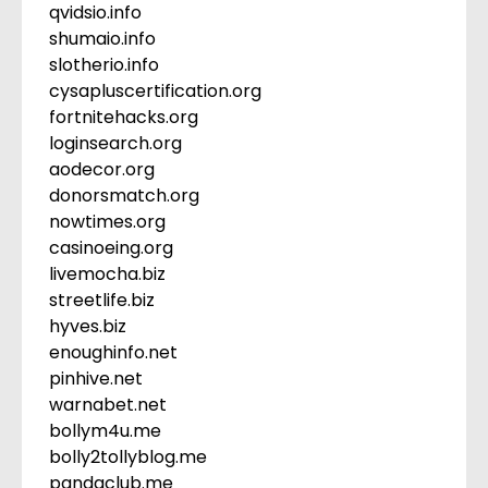
qvidsio.info
shumaio.info
slotherio.info
cysapluscertification.org
fortnitehacks.org
loginsearch.org
aodecor.org
donorsmatch.org
nowtimes.org
casinoeing.org
livemocha.biz
streetlife.biz
hyves.biz
enoughinfo.net
pinhive.net
warnabet.net
bollym4u.me
bolly2tollyblog.me
pandaclub.me