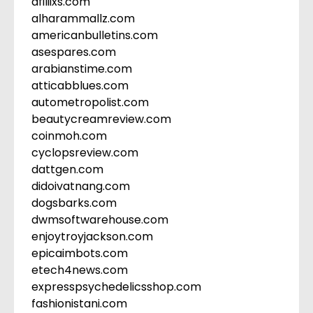
afiliixs.com
alharammallz.com
americanbulletins.com
asespares.com
arabianstime.com
atticabblues.com
autometropolist.com
beautycreamreview.com
coinmoh.com
cyclopsreview.com
dattgen.com
didoivatnang.com
dogsbarks.com
dwmsoftwarehouse.com
enjoytroyjackson.com
epicaimbots.com
etech4news.com
expresspsychedelicsshop.com
fashionistani.com