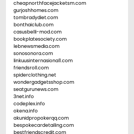
cheapnorthfacejacketsm.com
gurjoshhomes.com
tombradydiet.com
bonthaiclub.com
casusbelli-mod.com
bookplatesociety.com
lebnewsmedia.com
sonosonora.com
linkuusinternasional1.com
friendsroll.com
spiderclothing.net
wondergadgetsshop.com
seatgurunews.com
3net.info
codeplex.info
okena.info
akunidpropokerqq.com
bespokecardetailing.com
bestfriendscredit.com