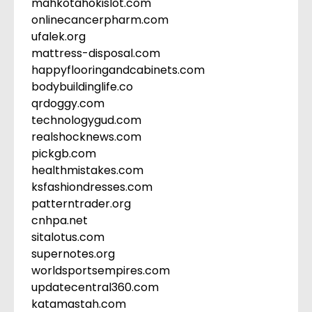
mahkotahokislot.com
onlinecancerpharm.com
ufalek.org
mattress-disposal.com
happyflooringandcabinets.com
bodybuildinglife.co
qrdoggy.com
technologygud.com
realshocknews.com
pickgb.com
healthmistakes.com
ksfashiondresses.com
patterntrader.org
cnhpa.net
sitalotus.com
supernotes.org
worldsportsempires.com
updatecentral360.com
katamastah.com