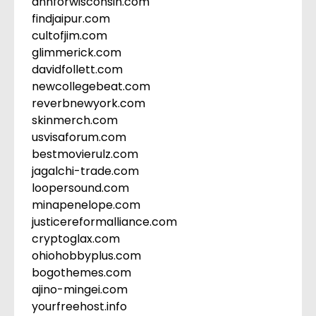
annforwisconsin.com
findjaipur.com
cultofjim.com
glimmerick.com
davidfollett.com
newcollegebeat.com
reverbnewyork.com
skinmerch.com
usvisaforum.com
bestmovierulz.com
jagalchi-trade.com
loopersound.com
minapenelope.com
justicereformalliance.com
cryptoglax.com
ohiohobbyplus.com
bogothemes.com
ajino-mingei.com
yourfreehost.info