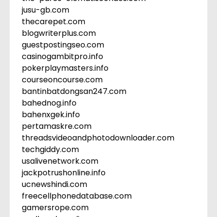
jusu-gb.com
thecarepet.com
blogwriterplus.com
guestpostingseo.com
casinogambitpro.info
pokerplaymasters.info
courseoncourse.com
bantinbatdongsan247.com
bahednog.info
bahenxgek.info
pertamaskre.com
threadsvideoandphotodownloader.com
techgiddy.com
usalivenetwork.com
jackpotrushonline.info
ucnewshindi.com
freecellphonedatabase.com
gamersrope.com