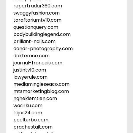
reportradar360.com
swaggyfashion.com
taraftariumtv10.com
questionquery.com
bodybuildinglegend.com
brilliant-nails.com
dandr-photography.com
dokteroce.com
journal-francais.com
justintv10.com
lawyerule.com
mediamingleseaco.com
mtsmarketingblog.com
nghekiemtien.com
wasirku.com
tejas24.com
poolturbo.com
prachestait.com