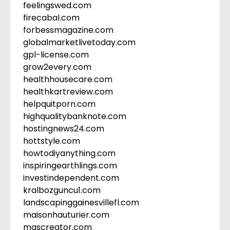
feelingswed.com
firecabal.com
forbessmagazine.com
globalmarketlivetoday.com
gpl-license.com
grow2every.com
healthhousecare.com
healthkartreview.com
helpquitporn.com
highqualitybanknote.com
hostingnews24.com
hottstyle.com
howtodiyanything.com
inspiringearthlings.com
investindependent.com
kralbozguncu1.com
landscapinggainesvillefl.com
maisonhauturier.com
mascreator.com