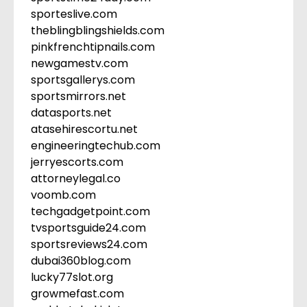
sporteslive.com
theblingblingshields.com
pinkfrenchtipnails.com
newgamestv.com
sportsgallerys.com
sportsmirrors.net
datasports.net
atasehirescortu.net
engineeringtechub.com
jerryescorts.com
attorneylegal.co
voomb.com
techgadgetpoint.com
tvsportsguide24.com
sportsreviews24.com
dubai360blog.com
lucky77slot.org
growmefast.com