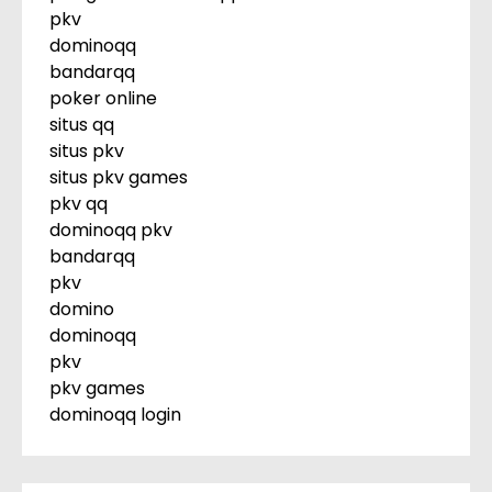
pkv
dominoqq
bandarqq
poker online
situs qq
situs pkv
situs pkv games
pkv qq
dominoqq pkv
bandarqq
pkv
domino
dominoqq
pkv
pkv games
dominoqq login