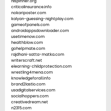
hispinner.org
criticalinsurance.info
nokariposter.com
kalyan-guessing-nightplay.com
gameofpanels.com
androidappsdownloader.com
usetimenow.com
healthblow.com
gohelpmate.com
rajdhani-satta-matka.com
writerscraft.net
elearning-childprotection.com
wrestling4mena.com
knowledgeforall.info
brand2lastio.com
usadigitalservices.com
socialhoppers.com
creativedream.net
n2315.com