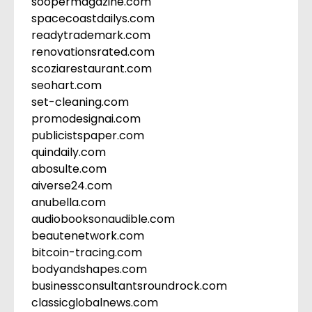
soopermagazine.com
spacecoastdailys.com
readytrademark.com
renovationsrated.com
scoziarestaurant.com
seohart.com
set-cleaning.com
promodesignai.com
publicistspaper.com
quindaily.com
abosulte.com
aiverse24.com
anubella.com
audiobooksonaudible.com
beautenetwork.com
bitcoin-tracing.com
bodyandshapes.com
businessconsultantsroundrock.com
classicglobalnews.com