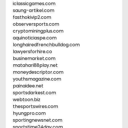
iclassicgames.com
saung-artikel.com
fasthokivip2.com
observersports.com
cryptominingplus.com
aquinoticiaspe.com
longhairedfrenchbulldog.com
lawyersforhire.co
businemarket.com
matahari88play.net
moneydescriptor.com
youthsmagazine.com
painaidee.net
sportsdarkest.com
webtoon.biz
thesportswires.com
hyungpro.com
sportingnewsnet.com
sportstime24day.com