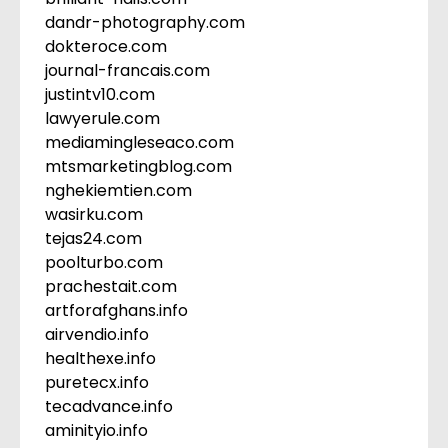
dandr-photography.com
dokteroce.com
journal-francais.com
justintv10.com
lawyerule.com
mediamingleseaco.com
mtsmarketingblog.com
nghekiemtien.com
wasirku.com
tejas24.com
poolturbo.com
prachestait.com
artforafghans.info
airvendio.info
healthexe.info
puretecx.info
tecadvance.info
aminityio.info