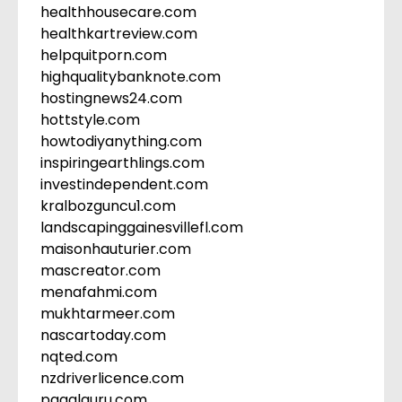
healthhousecare.com
healthkartreview.com
helpquitporn.com
highqualitybanknote.com
hostingnews24.com
hottstyle.com
howtodiyanything.com
inspiringearthlings.com
investindependent.com
kralbozguncu1.com
landscapinggainesvillefl.com
maisonhauturier.com
mascreator.com
menafahmi.com
mukhtarmeer.com
nascartoday.com
nqted.com
nzdriverlicence.com
pagalguru.com