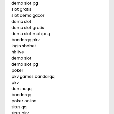
demo slot pg
slot gratis
slot demo gacor
demo slot
demo slot gratis
demo slot mahjong
bandarqq pkv
login sbobet
hk live
demo slot
demo slot pg
poker
pkv games bandarqq
pkv
dominoqq
bandarqq
poker online
situs qq
situs pkv