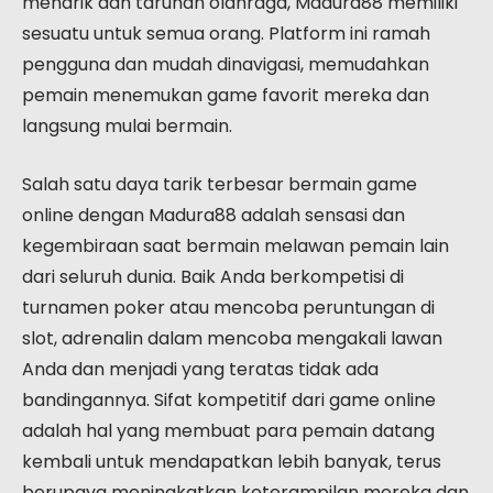
menarik dan taruhan olahraga, Madura88 memiliki
sesuatu untuk semua orang. Platform ini ramah
pengguna dan mudah dinavigasi, memudahkan
pemain menemukan game favorit mereka dan
langsung mulai bermain.
Salah satu daya tarik terbesar bermain game
online dengan Madura88 adalah sensasi dan
kegembiraan saat bermain melawan pemain lain
dari seluruh dunia. Baik Anda berkompetisi di
turnamen poker atau mencoba peruntungan di
slot, adrenalin dalam mencoba mengakali lawan
Anda dan menjadi yang teratas tidak ada
bandingannya. Sifat kompetitif dari game online
adalah hal yang membuat para pemain datang
kembali untuk mendapatkan lebih banyak, terus
berupaya meningkatkan keterampilan mereka dan