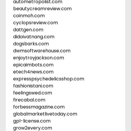
autometropolist.com
beautycreamreview.com
coinmoh.com
cyclopsreview.com
dattgen.com
didoivatnang.com
dogsbarks.com
dwmsoftwarehouse.com
enjoytroyjackson.com
epicaimbots.com
etech4news.com
expresspsychedelicsshop.com
fashionistani.com
feelingswed.com
firecabal.com
forbessmagazine.com
globalmarketlivetoday.com
gpl-license.com
grow2every.com