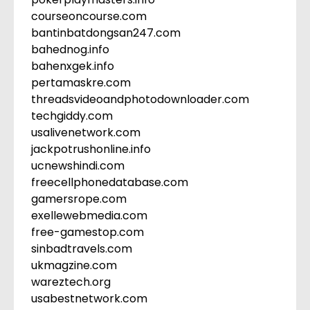
courseoncourse.com
bantinbatdongsan247.com
bahednog.info
bahenxgek.info
pertamaskre.com
threadsvideoandphotodownloader.com
techgiddy.com
usalivenetwork.com
jackpotrushonline.info
ucnewshindi.com
freecellphonedatabase.com
gamersrope.com
exellewebmedia.com
free-gamestop.com
sinbadtravels.com
ukmagzine.com
wareztech.org
usabestnetwork.com