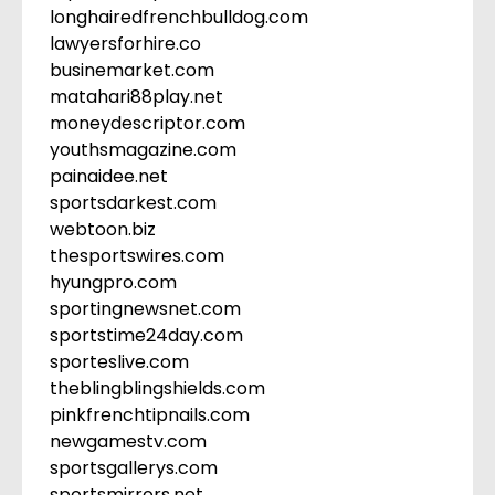
longhairedfrenchbulldog.com
lawyersforhire.co
businemarket.com
matahari88play.net
moneydescriptor.com
youthsmagazine.com
painaidee.net
sportsdarkest.com
webtoon.biz
thesportswires.com
hyungpro.com
sportingnewsnet.com
sportstime24day.com
sporteslive.com
theblingblingshields.com
pinkfrenchtipnails.com
newgamestv.com
sportsgallerys.com
sportsmirrors.net