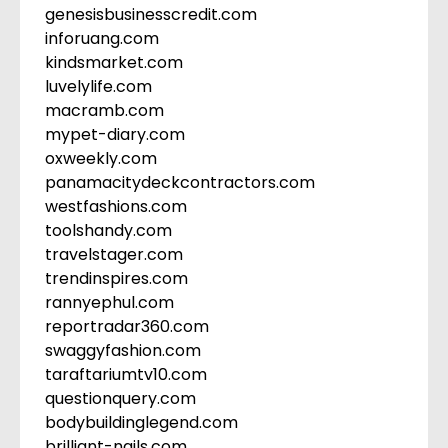
genesisbusinesscredit.com
inforuang.com
kindsmarket.com
luvelylife.com
macramb.com
mypet-diary.com
oxweekly.com
panamacitydeckcontractors.com
westfashions.com
toolshandy.com
travelstager.com
trendinspires.com
rannyephul.com
reportradar360.com
swaggyfashion.com
taraftariumtv10.com
questionquery.com
bodybuildinglegend.com
brilliant-nails.com