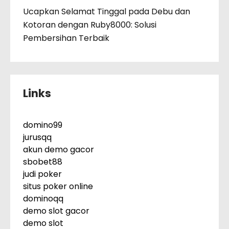
Ucapkan Selamat Tinggal pada Debu dan
Kotoran dengan Ruby8000: Solusi
Pembersihan Terbaik
Links
domino99
jurusqq
akun demo gacor
sbobet88
judi poker
situs poker online
dominoqq
demo slot gacor
demo slot