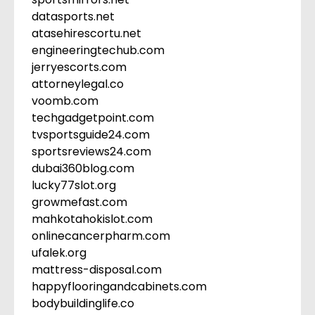
datasports.net
atasehirescortu.net
engineeringtechub.com
jerryescorts.com
attorneylegal.co
voomb.com
techgadgetpoint.com
tvsportsguide24.com
sportsreviews24.com
dubai360blog.com
lucky77slot.org
growmefast.com
mahkotahokislot.com
onlinecancerpharm.com
ufalek.org
mattress-disposal.com
happyflooringandcabinets.com
bodybuildinglife.co