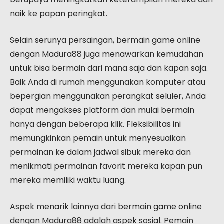
naik ke papan peringkat.
Selain serunya persaingan, bermain game online
dengan Madura88 juga menawarkan kemudahan
untuk bisa bermain dari mana saja dan kapan saja.
Baik Anda di rumah menggunakan komputer atau
bepergian menggunakan perangkat seluler, Anda
dapat mengakses platform dan mulai bermain
hanya dengan beberapa klik. Fleksibilitas ini
memungkinkan pemain untuk menyesuaikan
permainan ke dalam jadwal sibuk mereka dan
menikmati permainan favorit mereka kapan pun
mereka memiliki waktu luang.
Aspek menarik lainnya dari bermain game online
dengan Madura88 adalah aspek sosial. Pemain