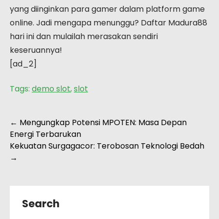
yang diinginkan para gamer dalam platform game
online. Jadi mengapa menunggu? Daftar Madura88
hari ini dan mulailah merasakan sendiri
keseruannya!
[ad_2]
Tags:
demo slot
,
slot
Post
←
Mengungkap Potensi MPOTEN: Masa Depan
Energi Terbarukan
navigation
Kekuatan Surgagacor: Terobosan Teknologi Bedah
→
Search