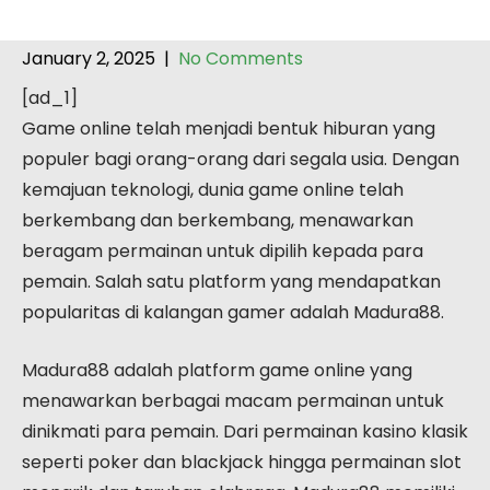
January 2, 2025
|
No Comments
[ad_1]
Game online telah menjadi bentuk hiburan yang
populer bagi orang-orang dari segala usia. Dengan
kemajuan teknologi, dunia game online telah
berkembang dan berkembang, menawarkan
beragam permainan untuk dipilih kepada para
pemain. Salah satu platform yang mendapatkan
popularitas di kalangan gamer adalah Madura88.
Madura88 adalah platform game online yang
menawarkan berbagai macam permainan untuk
dinikmati para pemain. Dari permainan kasino klasik
seperti poker dan blackjack hingga permainan slot