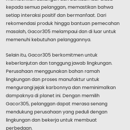
kepada semua pelanggan, memastikan bahwa
setiap interaksi positif dan bermanfaat. Dari
rekomendasi produk hingga bantuan pemecahan
masalah, Gacor305 melampaui dan di luar untuk
memenuhi kebutuhan pelanggannya.
Selain itu, Gacor305 berkomitmen untuk
keberlanjutan dan tanggung jawab lingkungan.
Perusahaan menggunakan bahan ramah
lingkungan dan proses manufaktur untuk
mengurangi jejak karbonnya dan meminimalkan
dampaknya di planet ini. Dengan memilih
Gacor305, pelanggan dapat merasa senang
mendukung perusahaan yang peduli dengan
lingkungan dan bekerja untuk membuat
perbedaan.