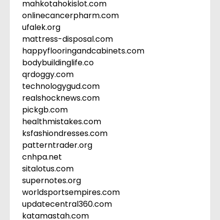
mahkotahokislot.com
onlinecancerpharm.com
ufalek.org
mattress-disposal.com
happyflooringandcabinets.com
bodybuildinglife.co
qrdoggy.com
technologygud.com
realshocknews.com
pickgb.com
healthmistakes.com
ksfashiondresses.com
patterntrader.org
cnhpa.net
sitalotus.com
supernotes.org
worldsportsempires.com
updatecentral360.com
katamastah.com