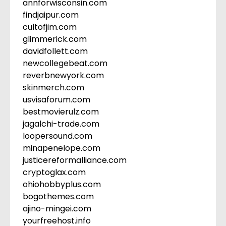
annforwisconsin.com
findjaipur.com
cultofjim.com
glimmerick.com
davidfollett.com
newcollegebeat.com
reverbnewyork.com
skinmerch.com
usvisaforum.com
bestmovierulz.com
jagalchi-trade.com
loopersound.com
minapenelope.com
justicereformalliance.com
cryptoglax.com
ohiohobbyplus.com
bogothemes.com
ajino-mingei.com
yourfreehost.info