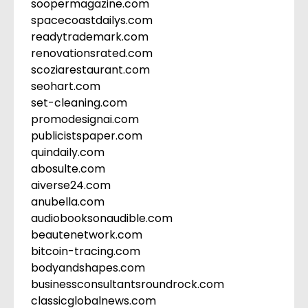
soopermagazine.com
spacecoastdailys.com
readytrademark.com
renovationsrated.com
scoziarestaurant.com
seohart.com
set-cleaning.com
promodesignai.com
publicistspaper.com
quindaily.com
abosulte.com
aiverse24.com
anubella.com
audiobooksonaudible.com
beautenetwork.com
bitcoin-tracing.com
bodyandshapes.com
businessconsultantsroundrock.com
classicglobalnews.com