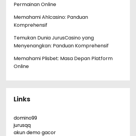
Permainan Online
Memahami Ahlcasino: Panduan
Komprehensif
Temukan Dunia JurusCasino yang
Menyenangkan: Panduan Komprehensif
Memahami Plisbet: Masa Depan Platform
Online
Links
domino99
jurusqq
akun demo gacor