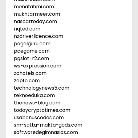
menafahmi.com
mukhtarmeer.com
nascartoday.com
nqted.com
nzdriverlicence.com
pagalguru.com
pcegame.com
pgslot-r2.com
ws-expression.com
zchotels.com
zepfo.com
technologynews5.com
teknoeduka.com
thenews-blog.com
todaycryptotimes.com
usabonuscodes.com
sm-satta-makta-gods.com
softwaredegimnasios.com