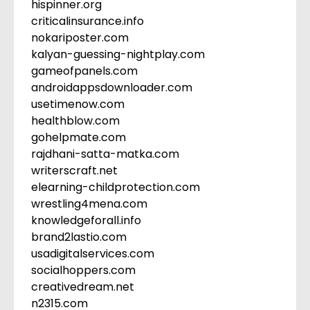
hispinner.org
criticalinsurance.info
nokariposter.com
kalyan-guessing-nightplay.com
gameofpanels.com
androidappsdownloader.com
usetimenow.com
healthblow.com
gohelpmate.com
rajdhani-satta-matka.com
writerscraft.net
elearning-childprotection.com
wrestling4mena.com
knowledgeforall.info
brand2lastio.com
usadigitalservices.com
socialhoppers.com
creativedream.net
n2315.com