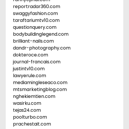
reportradar360.com
swaggyfashion.com
taraftariumtv10.com
questionquery.com
bodybuildinglegend.com
brilliant-nails.com
dandr-photography.com
dokteroce.com
journal-francais.com
justintv10.com
lawyerule.com
mediamingleseaco.com
mtsmarketingblog.com
nghekiemtien.com
wasirku.com
tejas24.com
poolturbo.com
prachestait.com