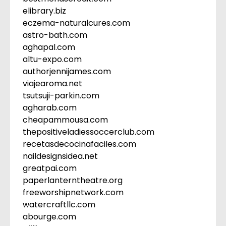
elibrary.biz
eczema-naturalcures.com
astro-bath.com
aghapal.com
altu-expo.com
authorjennijames.com
viajearoma.net
tsutsuji-parkin.com
agharab.com
cheapammousa.com
thepositiveladiessoccerclub.com
recetasdecocinafaciles.com
naildesignsidea.net
greatpai.com
paperlanterntheatre.org
freeworshipnetwork.com
watercraftllc.com
abourge.com