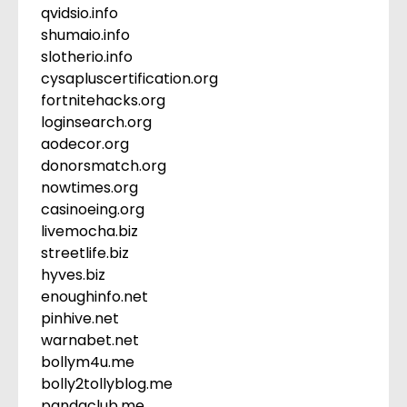
qvidsio.info
shumaio.info
slotherio.info
cysapluscertification.org
fortnitehacks.org
loginsearch.org
aodecor.org
donorsmatch.org
nowtimes.org
casinoeing.org
livemocha.biz
streetlife.biz
hyves.biz
enoughinfo.net
pinhive.net
warnabet.net
bollym4u.me
bolly2tollyblog.me
pandaclub.me