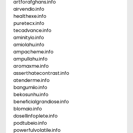
artforafghans.info
airvendio.info
healthexe.info
puretecx.info
tecadvance.info
aminityio.info
amiolahu.info
ampacheme.info
ampullahu.info
aromaxme.info
asserthatecontrast.info
atenderme.info
bangumiio.info
bekosunhu.info
beneficialgrandiose.info
blomaio.info
dosellinfoplete.info
podtubeio.info
powerfulvolatile.info