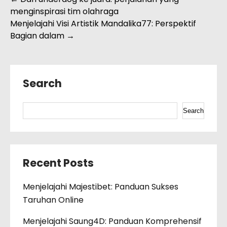
Post
menginspirasi tim olahraga
navigation
Menjelajahi Visi Artistik Mandalika77: Perspektif
Bagian dalam
→
Search
Search
Recent Posts
Menjelajahi Majestibet: Panduan Sukses
Taruhan Online
Menjelajahi Saung4D: Panduan Komprehensif