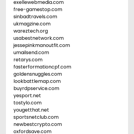
exellewebmedia.com
free-gamestop.com
sinbadtravels.com
ukmagzine.com
wareztech.org
usabestnetwork.com
jessepinkmanoutfit.com
umailsend.com
retarys.com
fasterformationcpf.com
goldensnuggles.com
lookbattlemap.com
buyrdpservice.com
yesport.net
tostylo.com
yougetthat.net
sportsnetclub.com
newbestcrypto.com
oxfordsave.com