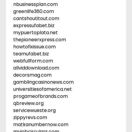
nbusinessplan.com
greenlife360.com
cantshoutitout.com
expressufabet.biz
mypuertoplata.net
thepioneerxpress.com
howtofixissue.com
teamufabet.biz
webfullform.com
allviddownload.com
decorsmag.com
gamblingcasinonews.com
universitiesofamerica.net
progameofbrands.com
qbreview.org
servicewueste.org
zippyrevs.com
matkanumbernow.com
myjobcirculars.com