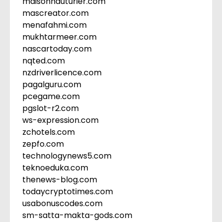
maisonhauturier.com
mascreator.com
menafahmi.com
mukhtarmeer.com
nascartoday.com
nqted.com
nzdriverlicence.com
pagalguru.com
pcegame.com
pgslot-r2.com
ws-expression.com
zchotels.com
zepfo.com
technologynews5.com
teknoeduka.com
thenews-blog.com
todaycryptotimes.com
usabonuscodes.com
sm-satta-makta-gods.com