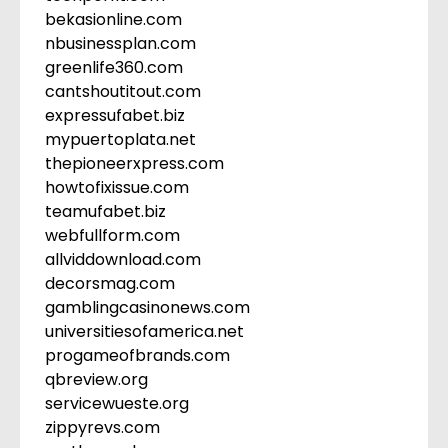
bekasionline.com
nbusinessplan.com
greenlife360.com
cantshoutitout.com
expressufabet.biz
mypuertoplata.net
thepioneerxpress.com
howtofixissue.com
teamufabet.biz
webfullform.com
allviddownload.com
decorsmag.com
gamblingcasinonews.com
universitiesofamerica.net
progameofbrands.com
qbreview.org
servicewueste.org
zippyrevs.com