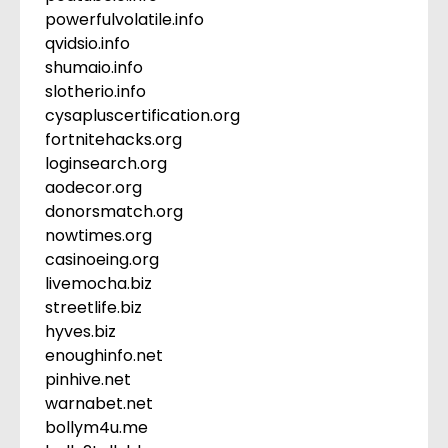
powerfulvolatile.info
qvidsio.info
shumaio.info
slotherio.info
cysapluscertification.org
fortnitehacks.org
loginsearch.org
aodecor.org
donorsmatch.org
nowtimes.org
casinoeing.org
livemocha.biz
streetlife.biz
hyves.biz
enoughinfo.net
pinhive.net
warnabet.net
bollym4u.me