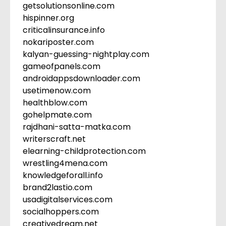
getsolutionsonline.com
hispinner.org
criticalinsurance.info
nokariposter.com
kalyan-guessing-nightplay.com
gameofpanels.com
androidappsdownloader.com
usetimenow.com
healthblow.com
gohelpmate.com
rajdhani-satta-matka.com
writerscraft.net
elearning-childprotection.com
wrestling4mena.com
knowledgeforall.info
brand2lastio.com
usadigitalservices.com
socialhoppers.com
creativedream.net