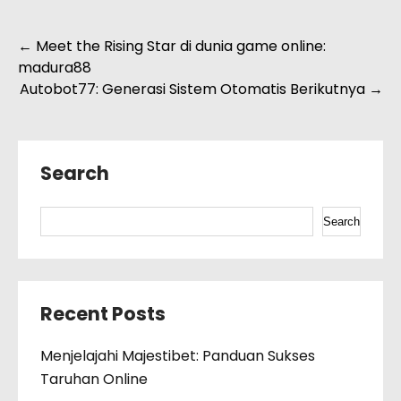
Post
←
Meet the Rising Star di dunia game online:
madura88
navigation
Autobot77: Generasi Sistem Otomatis Berikutnya
→
Search
Search
Recent Posts
Menjelajahi Majestibet: Panduan Sukses
Taruhan Online