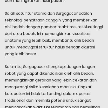
dan meningkatkan hasil pasien.
Salah satu fitur utama dari Surgagacor adalah
teknologi pencitraan canggih, yang memberikan
ahli bedah dengan gambar real-time, resolusi tinggi
dari area bedah. Ini memungkinkan visualisasi
anatomi yang lebih baik, membantu ahli bedah
untuk menavigasi struktur halus dengan akurasi
yang lebih besar.
Selain itu, Surgagacor dilengkapi dengan lengan
robot yang dapat dikendalikan oleh ahli bedah,
memungkinkan gerakan yang lebih cekatan dan
mengurangi risiko kesalahan manusia. Tingkat
ketepatan ini tidak tertandingi dalam operasi
tradisional, dan memiliki potensi untuk sangat
meningkatkan waktu keselamatan dan pemulihan