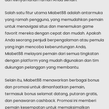
Salah satu fitur utama Miabet88 adalah antarmuka
yang ramah pengguna, yang memudahkan pemain
untuk menavigasi situs dan menemukan game
favorit mereka dengan cepat dan mudah. Apakah
Anda seorang penjudi berpengalaman atau pemula
yang ingin mencoba keberuntungan Anda,
Miabet88 melayani pemain dari semua tingkatan
dengan platform yang mudah digunakan dan tim
dukungan pelanggan yang membantu.
Selain itu, Miabet88 menawarkan berbagai bonus
dan promosi untuk dimanfaatkan pemain,
termasuk bonus selamat datang, putaran gratis,
dan penawaran cashback. Promosi ini memberi
pemain kesempatan untuk memaksimalkan