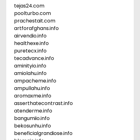
tejas24.com
poolturbo.com
prachestait.com
artforafghans.info
airvendio.info
healthexe.info
puretecx.info
tecadvance.info
aminityio.info
amiolahu.info
ampacheme.info
ampullahu.info
aromaxme.info
asserthatecontrast.info
atenderme.info
bangumiio.info
bekosunhu.info
beneficialgrandiose.info