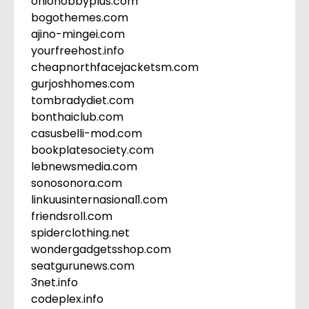
ohiohobbyplus.com
bogothemes.com
ajino-mingei.com
yourfreehost.info
cheapnorthfacejacketsm.com
gurjoshhomes.com
tombradydiet.com
bonthaiclub.com
casusbelli-mod.com
bookplatesociety.com
lebnewsmedia.com
sonosonora.com
linkuusinternasional1.com
friendsroll.com
spiderclothing.net
wondergadgetsshop.com
seatgurunews.com
3net.info
codeplex.info