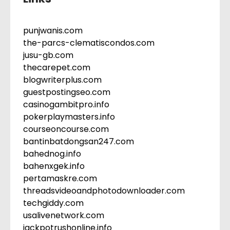
punjwanis.com
the-parcs-clematiscondos.com
jusu-gb.com
thecarepet.com
blogwriterplus.com
guestpostingseo.com
casinogambitpro.info
pokerplaymasters.info
courseoncourse.com
bantinbatdongsan247.com
bahednog.info
bahenxgek.info
pertamaskre.com
threadsvideoandphotodownloader.com
techgiddy.com
usalivenetwork.com
jackpotrushonline.info