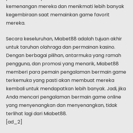
kemenangan mereka dan menikmati lebih banyak
kegembiraan saat memainkan game favorit
mereka.
Secara keseluruhan, Miabet88 adalah tujuan akhir
untuk taruhan olahraga dan permainan kasino.
Dengan berbagai pilihan, antarmuka yang ramah
pengguna, dan promosi yang menarik, Miabet88
memberi para pemain pengalaman bermain game
terkemuka yang pasti akan membuat mereka
kembali untuk mendapatkan lebih banyak. Jadi, jika
Anda mencari pengalaman bermain game online
yang menyenangkan dan menyenangkan, tidak
terlihat lagi dari Miabet88.
[ad_2]