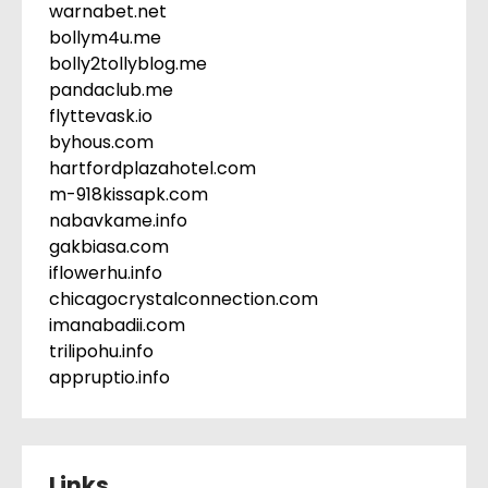
warnabet.net
bollym4u.me
bolly2tollyblog.me
pandaclub.me
flyttevask.io
byhous.com
hartfordplazahotel.com
m-918kissapk.com
nabavkame.info
gakbiasa.com
iflowerhu.info
chicagocrystalconnection.com
imanabadii.com
trilipohu.info
appruptio.info
Links