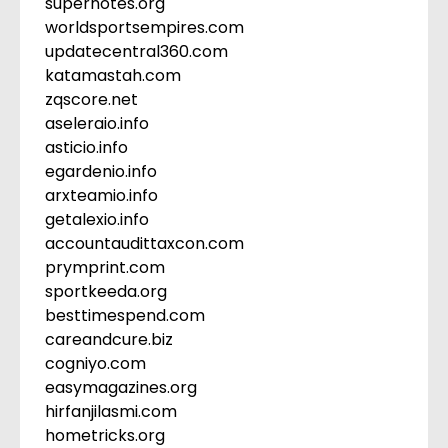
supernotes.org
worldsportsempires.com
updatecentral360.com
katamastah.com
zqscore.net
aseleraio.info
asticio.info
egardenio.info
arxteamio.info
getalexio.info
accountaudittaxcon.com
prymprint.com
sportkeeda.org
besttimespend.com
careandcure.biz
cogniyo.com
easymagazines.org
hirfanjilasmi.com
hometricks.org