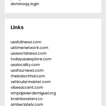
dominoqq login
Links
usafullnewz.com
uktimenetwork.com
usaworldnewz.com
todayusaexplore.com
usalocality.com
usafournewz.com
thebalochhal.com
vehicularmaster.com
vibesaccent.com
ampajavierdemiguel.org
brainboosters.co
amberlately.com