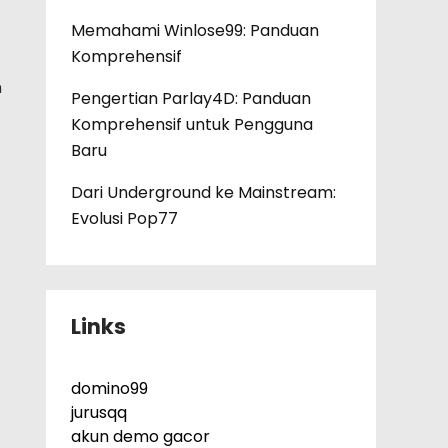
Memahami Winlose99: Panduan
Komprehensif
n
Pengertian Parlay4D: Panduan
Komprehensif untuk Pengguna
Baru
Dari Underground ke Mainstream:
Evolusi Pop77
Links
domino99
jurusqq
akun demo gacor