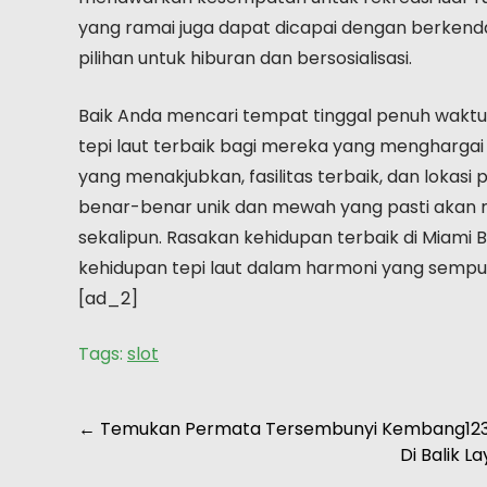
yang ramai juga dapat dicapai dengan berkend
pilihan untuk hiburan dan bersosialisasi.
Baik Anda mencari tempat tinggal penuh wakt
tepi laut terbaik bagi mereka yang mengharg
yang menakjubkan, fasilitas terbaik, dan loka
benar-benar unik dan mewah yang pasti akan 
sekalipun. Rasakan kehidupan terbaik di Miam
kehidupan tepi laut dalam harmoni yang sempu
[ad_2]
Tags:
slot
Post
←
Temukan Permata Tersembunyi Kembang123:
Di Balik 
navigation