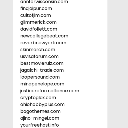
annforwisconsin.com
findjaipur.com
cultofjim.com
glimmerick.com
davidfollett.com
newcollegebeat.com
reverbnewyork.com
skinmerch.com
usvisaforum.com
bestmovierulz.com
jagalchi-trade.com
loopersound.com
minapenelope.com
justicereformalliance.com
cryptoglax.com
ohiohobbyplus.com
bogothemes.com
ajino-mingei.com
yourfreehost.info