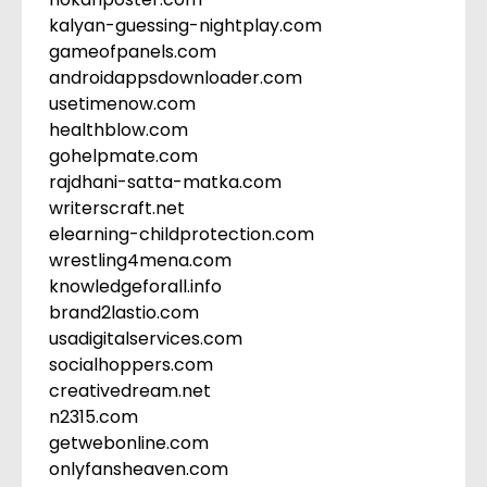
kalyan-guessing-nightplay.com
gameofpanels.com
androidappsdownloader.com
usetimenow.com
healthblow.com
gohelpmate.com
rajdhani-satta-matka.com
writerscraft.net
elearning-childprotection.com
wrestling4mena.com
knowledgeforall.info
brand2lastio.com
usadigitalservices.com
socialhoppers.com
creativedream.net
n2315.com
getwebonline.com
onlyfansheaven.com