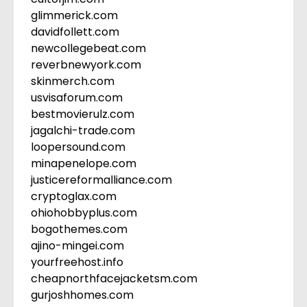
glimmerick.com
davidfollett.com
newcollegebeat.com
reverbnewyork.com
skinmerch.com
usvisaforum.com
bestmovierulz.com
jagalchi-trade.com
loopersound.com
minapenelope.com
justicereformalliance.com
cryptoglax.com
ohiohobbyplus.com
bogothemes.com
ajino-mingei.com
yourfreehost.info
cheapnorthfacejacketsm.com
gurjoshhomes.com