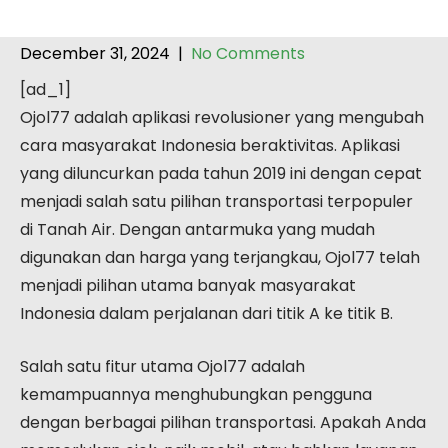
December 31, 2024
|
No Comments
[ad_1]
Ojol77 adalah aplikasi revolusioner yang mengubah
cara masyarakat Indonesia beraktivitas. Aplikasi
yang diluncurkan pada tahun 2019 ini dengan cepat
menjadi salah satu pilihan transportasi terpopuler
di Tanah Air. Dengan antarmuka yang mudah
digunakan dan harga yang terjangkau, Ojol77 telah
menjadi pilihan utama banyak masyarakat
Indonesia dalam perjalanan dari titik A ke titik B.
Salah satu fitur utama Ojol77 adalah
kemampuannya menghubungkan pengguna
dengan berbagai pilihan transportasi. Apakah Anda