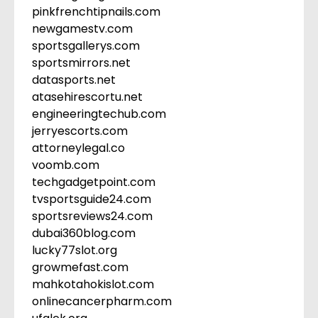
pinkfrenchtipnails.com
newgamestv.com
sportsgallerys.com
sportsmirrors.net
datasports.net
atasehirescortu.net
engineeringtechub.com
jerryescorts.com
attorneylegal.co
voomb.com
techgadgetpoint.com
tvsportsguide24.com
sportsreviews24.com
dubai360blog.com
lucky77slot.org
growmefast.com
mahkotahokislot.com
onlinecancerpharm.com