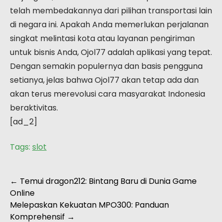
telah membedakannya dari pilihan transportasi lain
di negara ini. Apakah Anda memerlukan perjalanan
singkat melintasi kota atau layanan pengiriman
untuk bisnis Anda, Ojol77 adalah aplikasi yang tepat.
Dengan semakin populernya dan basis pengguna
setianya, jelas bahwa Ojol77 akan tetap ada dan
akan terus merevolusi cara masyarakat Indonesia
beraktivitas.
[ad_2]
Tags:
slot
Post
←
Temui dragon212: Bintang Baru di Dunia Game
Online
navigation
Melepaskan Kekuatan MPO300: Panduan
Komprehensif
→