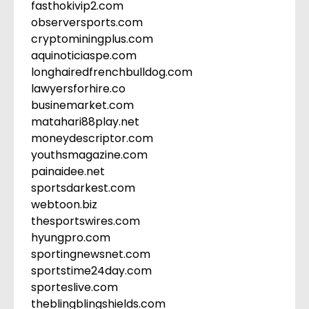
fasthokivip2.com
observersports.com
cryptominingplus.com
aquinoticiaspe.com
longhairedfrenchbulldog.com
lawyersforhire.co
businemarket.com
matahari88play.net
moneydescriptor.com
youthsmagazine.com
painaidee.net
sportsdarkest.com
webtoon.biz
thesportswires.com
hyungpro.com
sportingnewsnet.com
sportstime24day.com
sporteslive.com
theblingblingshields.com