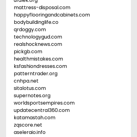
ufalek.org
mattress-disposal.com
happyflooringandcabinets.com
bodybuildinglife.co
qrdoggy.com
technologygud.com
realshocknews.com
pickgb.com
healthmistakes.com
ksfashiondresses.com
patterntrader.org
cnhpa.net
sitalotus.com
supernotes.org
worldsportsempires.com
updatecentral360.com
katamastah.com
zqscore.net
aseleraio.info