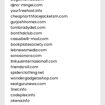
ajino-mingei.com
yourfreehost.info
cheapnorthfacejacketsm.com
gurjoshhomes.com
tombradydiet.com
bonthaiclub.com
casusbelli-mod.com
bookplatesociety.com
lebnewsmedia.com
sonosonora.com
linkuusinternasional1.com
friendsroll.com
spiderclothing.net
wondergadgetsshop.com
seatgurunews.com
3net.info
codeplex.info
okena.info