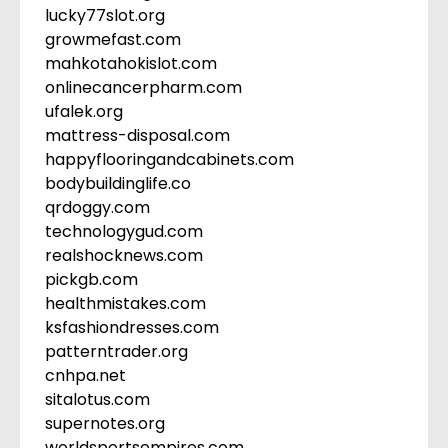
lucky77slot.org
growmefast.com
mahkotahokislot.com
onlinecancerpharm.com
ufalek.org
mattress-disposal.com
happyflooringandcabinets.com
bodybuildinglife.co
qrdoggy.com
technologygud.com
realshocknews.com
pickgb.com
healthmistakes.com
ksfashiondresses.com
patterntrader.org
cnhpa.net
sitalotus.com
supernotes.org
worldsportsempires.com