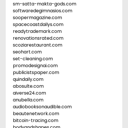
sm-satta-makta-gods.com
softwaredegimnasios.com
soopermagazine.com
spacecoastdailys.com
readytrademark.com
renovationsrated.com
scoziarestaurant.com
seohart.com
set-cleaning.com
promodesignai.com
publicistspaper.com
quindaily.com
abosulte.com
aiverse24.com
anubella.com
audiobooksonaudible.com
beautenetwork.com
bitcoin-tracing.com
bodyandshapes.com