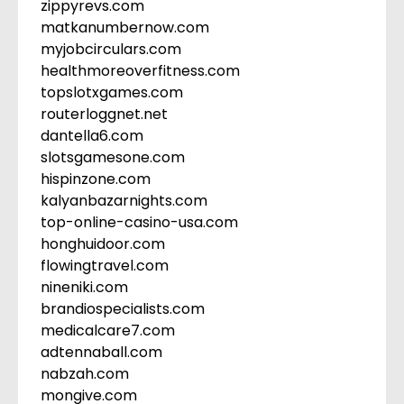
zippyrevs.com
matkanumbernow.com
myjobcirculars.com
healthmoreoverfitness.com
topslotxgames.com
routerloggnet.net
dantella6.com
slotsgamesone.com
hispinzone.com
kalyanbazarnights.com
top-online-casino-usa.com
honghuidoor.com
flowingtravel.com
nineniki.com
brandiospecialists.com
medicalcare7.com
adtennaball.com
nabzah.com
mongive.com