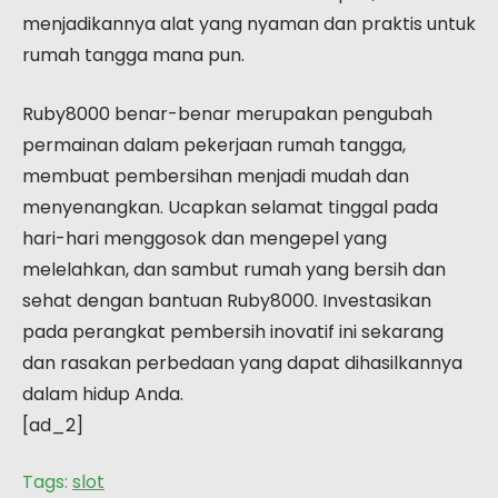
menjadikannya alat yang nyaman dan praktis untuk
rumah tangga mana pun.
Ruby8000 benar-benar merupakan pengubah
permainan dalam pekerjaan rumah tangga,
membuat pembersihan menjadi mudah dan
menyenangkan. Ucapkan selamat tinggal pada
hari-hari menggosok dan mengepel yang
melelahkan, dan sambut rumah yang bersih dan
sehat dengan bantuan Ruby8000. Investasikan
pada perangkat pembersih inovatif ini sekarang
dan rasakan perbedaan yang dapat dihasilkannya
dalam hidup Anda.
[ad_2]
Tags:
slot