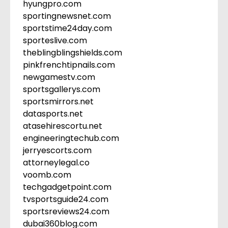
hyungpro.com
sportingnewsnet.com
sportstime24day.com
sporteslive.com
theblingblingshields.com
pinkfrenchtipnails.com
newgamestv.com
sportsgallerys.com
sportsmirrors.net
datasports.net
atasehirescortu.net
engineeringtechub.com
jerryescorts.com
attorneylegal.co
voomb.com
techgadgetpoint.com
tvsportsguide24.com
sportsreviews24.com
dubai360blog.com