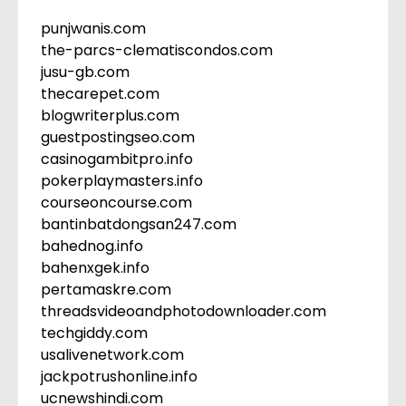
punjwanis.com
the-parcs-clematiscondos.com
jusu-gb.com
thecarepet.com
blogwriterplus.com
guestpostingseo.com
casinogambitpro.info
pokerplaymasters.info
courseoncourse.com
bantinbatdongsan247.com
bahednog.info
bahenxgek.info
pertamaskre.com
threadsvideoandphotodownloader.com
techgiddy.com
usalivenetwork.com
jackpotrushonline.info
ucnewshindi.com