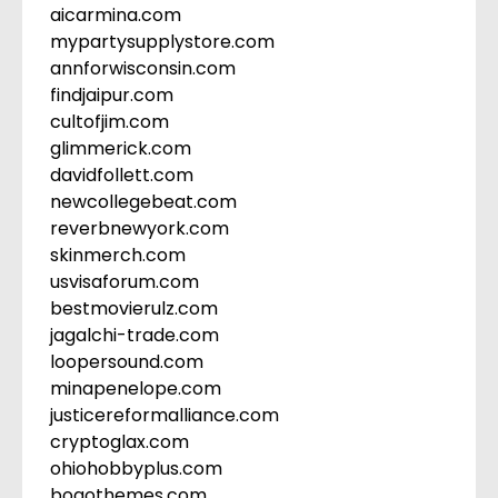
aicarmina.com
mypartysupplystore.com
annforwisconsin.com
findjaipur.com
cultofjim.com
glimmerick.com
davidfollett.com
newcollegebeat.com
reverbnewyork.com
skinmerch.com
usvisaforum.com
bestmovierulz.com
jagalchi-trade.com
loopersound.com
minapenelope.com
justicereformalliance.com
cryptoglax.com
ohiohobbyplus.com
bogothemes.com