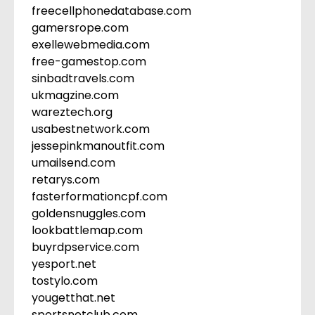
freecellphonedatabase.com
gamersrope.com
exellewebmedia.com
free-gamestop.com
sinbadtravels.com
ukmagzine.com
wareztech.org
usabestnetwork.com
jessepinkmanoutfit.com
umailsend.com
retarys.com
fasterformationcpf.com
goldensnuggles.com
lookbattlemap.com
buyrdpservice.com
yesport.net
tostylo.com
yougetthat.net
sportsnetclub.com