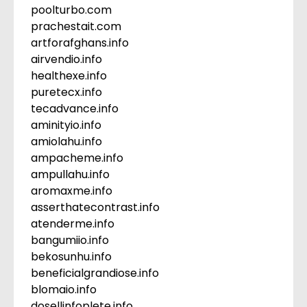
poolturbo.com
prachestait.com
artforafghans.info
airvendio.info
healthexe.info
puretecx.info
tecadvance.info
aminityio.info
amiolahu.info
ampacheme.info
ampullahu.info
aromaxme.info
asserthatecontrast.info
atenderme.info
bangumiio.info
bekosunhu.info
beneficialgrandiose.info
blomaio.info
dosellinfoplete.info