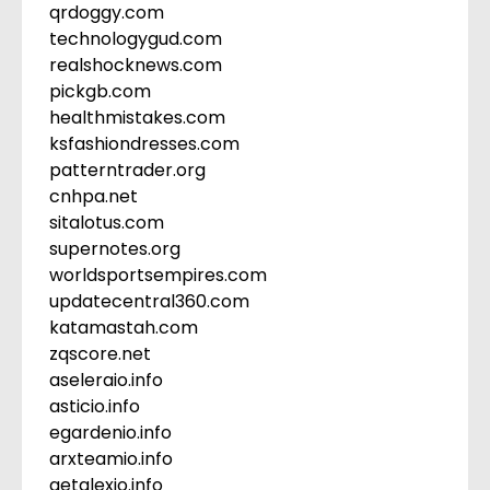
qrdoggy.com
technologygud.com
realshocknews.com
pickgb.com
healthmistakes.com
ksfashiondresses.com
patterntrader.org
cnhpa.net
sitalotus.com
supernotes.org
worldsportsempires.com
updatecentral360.com
katamastah.com
zqscore.net
aseleraio.info
asticio.info
egardenio.info
arxteamio.info
getalexio.info