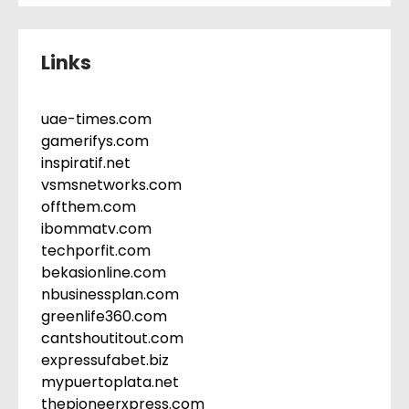
Links
uae-times.com
gamerifys.com
inspiratif.net
vsmsnetworks.com
offthem.com
ibommatv.com
techporfit.com
bekasionline.com
nbusinessplan.com
greenlife360.com
cantshoutitout.com
expressufabet.biz
mypuertoplata.net
thepioneerxpress.com