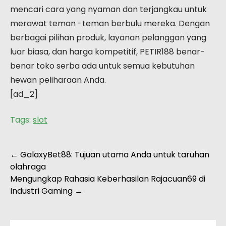
mencari cara yang nyaman dan terjangkau untuk
merawat teman -teman berbulu mereka. Dengan
berbagai pilihan produk, layanan pelanggan yang
luar biasa, dan harga kompetitif, PETIR188 benar-
benar toko serba ada untuk semua kebutuhan
hewan peliharaan Anda.
[ad_2]
Tags:
slot
Post
←
GalaxyBet88: Tujuan utama Anda untuk taruhan
olahraga
navigation
Mengungkap Rahasia Keberhasilan Rajacuan69 di
Industri Gaming
→