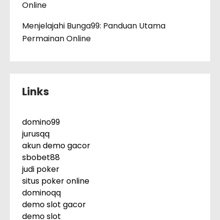
Online
Menjelajahi Bunga99: Panduan Utama
Permainan Online
Links
domino99
jurusqq
akun demo gacor
sbobet88
judi poker
situs poker online
dominoqq
demo slot gacor
demo slot