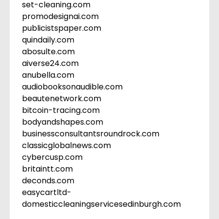
set-cleaning.com
promodesignai.com
publicistspaper.com
quindaily.com
abosulte.com
aiverse24.com
anubella.com
audiobooksonaudible.com
beautenetwork.com
bitcoin-tracing.com
bodyandshapes.com
businessconsultantsroundrock.com
classicglobalnews.com
cybercusp.com
britaintt.com
deconds.com
easycartltd-
domesticcleaningservicesedinburgh.com