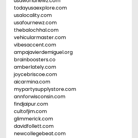
usaworldnewz.com
todayusaexplore.com
usalocality.com
usafournewz.com
thebalochhal.com
vehicularmaster.com
vibesaccent.com
ampajavierdemiguel.org
brainboosters.co
amberlately.com
joycebriscoe.com
aicarmina.com
mypartysupplystore.com
annforwisconsin.com
findjaipur.com
cultofjim.com
glimmerick.com
davidfollett.com
newcollegebeat.com