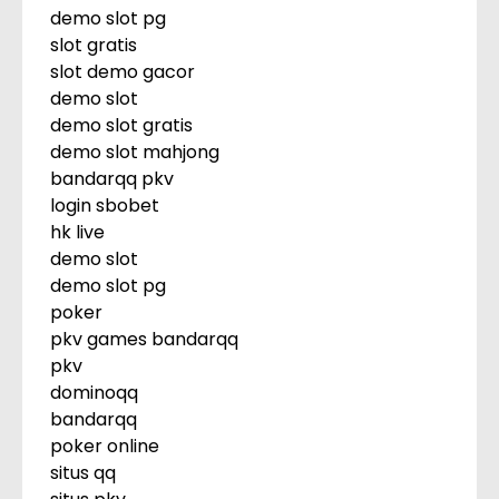
demo slot pg
slot gratis
slot demo gacor
demo slot
demo slot gratis
demo slot mahjong
bandarqq pkv
login sbobet
hk live
demo slot
demo slot pg
poker
pkv games bandarqq
pkv
dominoqq
bandarqq
poker online
situs qq