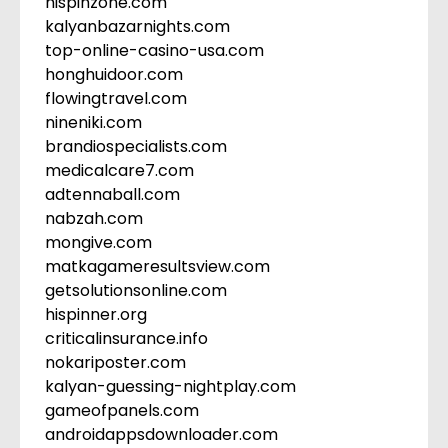
hispinzone.com
kalyanbazarnights.com
top-online-casino-usa.com
honghuidoor.com
flowingtravel.com
nineniki.com
brandiospecialists.com
medicalcare7.com
adtennaball.com
nabzah.com
mongive.com
matkagameresultsview.com
getsolutionsonline.com
hispinner.org
criticalinsurance.info
nokariposter.com
kalyan-guessing-nightplay.com
gameofpanels.com
androidappsdownloader.com