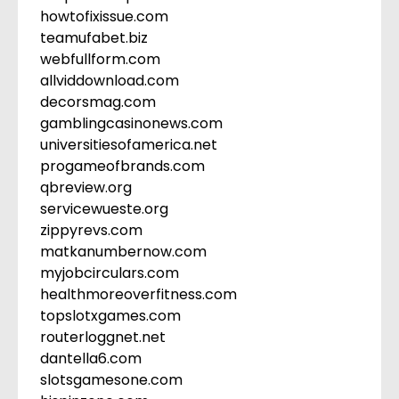
howtofixissue.com
teamufabet.biz
webfullform.com
allviddownload.com
decorsmag.com
gamblingcasinonews.com
universitiesofamerica.net
progameofbrands.com
qbreview.org
servicewueste.org
zippyrevs.com
matkanumbernow.com
myjobcirculars.com
healthmoreoverfitness.com
topslotxgames.com
routerloggnet.net
dantella6.com
slotsgamesone.com