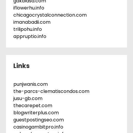
gakbiasa.com
iflowerhu.info
chicagocrystalconnection.com
imanabadii.com
trilipohu.info
appruptio.info
Links
punjwanis.com
the-parcs-clematiscondos.com
jusu-gb.com
thecarepet.com
blogwriterplus.com
guestpostingseo.com
casinogambitpro.info