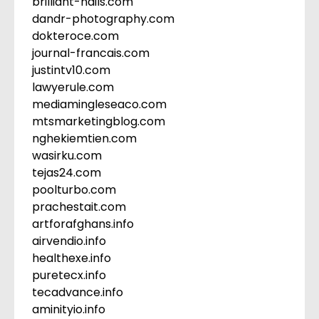
brilliant-nails.com
dandr-photography.com
dokteroce.com
journal-francais.com
justintv10.com
lawyerule.com
mediamingleseaco.com
mtsmarketingblog.com
nghekiemtien.com
wasirku.com
tejas24.com
poolturbo.com
prachestait.com
artforafghans.info
airvendio.info
healthexe.info
puretecx.info
tecadvance.info
aminityio.info