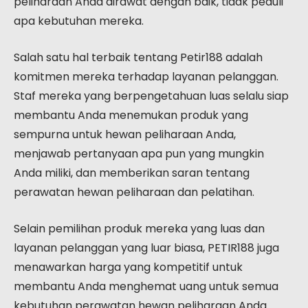
peliharaan Anda dirawat dengan baik, tidak peduli
apa kebutuhan mereka.
Salah satu hal terbaik tentang Petir188 adalah
komitmen mereka terhadap layanan pelanggan.
Staf mereka yang berpengetahuan luas selalu siap
membantu Anda menemukan produk yang
sempurna untuk hewan peliharaan Anda,
menjawab pertanyaan apa pun yang mungkin
Anda miliki, dan memberikan saran tentang
perawatan hewan peliharaan dan pelatihan.
Selain pemilihan produk mereka yang luas dan
layanan pelanggan yang luar biasa, PETIR188 juga
menawarkan harga yang kompetitif untuk
membantu Anda menghemat uang untuk semua
kebutuhan perawatan hewan peliharaan Anda.