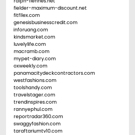
ralph-fiennes.net
fielder-maximum-discount.net
fitfllex.com
genesisbusinesscredit.com
inforuang.com
kindsmarket.com
luvelylife.com
macramb.com
mypet-diary.com
oxweekly.com
panamacitydeckcontractors.com
westfashions.com
toolshandy.com
travelstager.com
trendinspires.com
rannyephul.com
reportradar360.com
swaggyfashion.com
taraftariumtv10.com