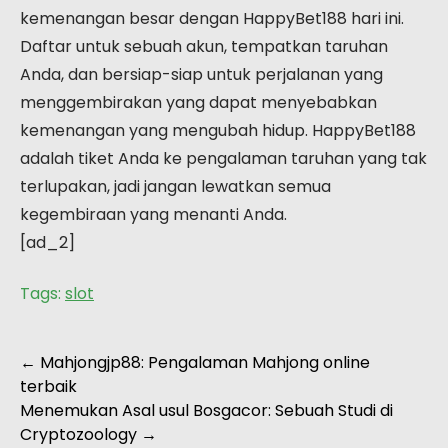
kemenangan besar dengan HappyBet188 hari ini.
Daftar untuk sebuah akun, tempatkan taruhan
Anda, dan bersiap-siap untuk perjalanan yang
menggembirakan yang dapat menyebabkan
kemenangan yang mengubah hidup. HappyBet188
adalah tiket Anda ke pengalaman taruhan yang tak
terlupakan, jadi jangan lewatkan semua
kegembiraan yang menanti Anda.
[ad_2]
Tags:
slot
Post
←
Mahjongjp88: Pengalaman Mahjong online
terbaik
navigation
Menemukan Asal usul Bosgacor: Sebuah Studi di
Cryptozoology
→