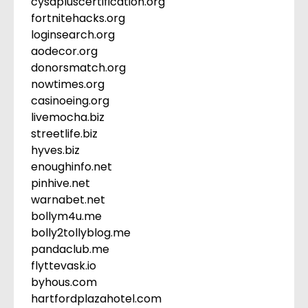
cysapluscertification.org
fortnitehacks.org
loginsearch.org
aodecor.org
donorsmatch.org
nowtimes.org
casinoeing.org
livemocha.biz
streetlife.biz
hyves.biz
enoughinfo.net
pinhive.net
warnabet.net
bollym4u.me
bolly2tollyblog.me
pandaclub.me
flyttevask.io
byhous.com
hartfordplazahotel.com