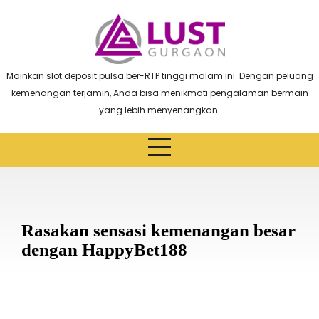
Skip
to
content
Mainkan slot deposit pulsa ber-RTP tinggi malam ini. Dengan peluang
kemenangan terjamin, Anda bisa menikmati pengalaman bermain
yang lebih menyenangkan.
Rasakan sensasi kemenangan besar
dengan HappyBet188