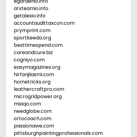
egardenio.info
arxteamio.info
getalexio.info
accountaudittaxcon.com
prymprint.com
sportkeeda.org
besttimespend.com
careandcure.biz
cogniyo.com
easymagazines.org
hirfanjilasmi.com
hometricks.org
leathercraftpro.com
microgridpower.org
mixiqo.com
needglobe.com
ortocoach.com
passionawe.com
pittsburghpaintingprofessionals.com