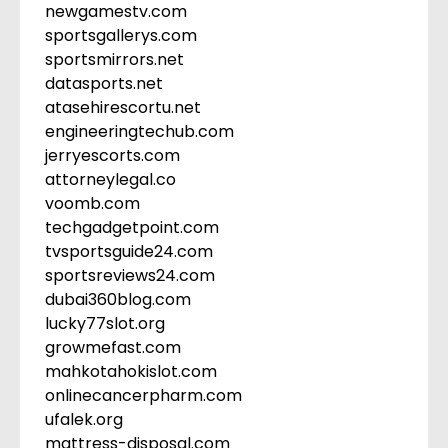
newgamestv.com
sportsgallerys.com
sportsmirrors.net
datasports.net
atasehirescortu.net
engineeringtechub.com
jerryescorts.com
attorneylegal.co
voomb.com
techgadgetpoint.com
tvsportsguide24.com
sportsreviews24.com
dubai360blog.com
lucky77slot.org
growmefast.com
mahkotahokislot.com
onlinecancerpharm.com
ufalek.org
mattress-disposal.com