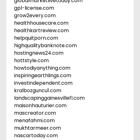
globalmarketlivetoday.com
gpl-license.com
grow2every.com
healthhousecare.com
healthkartreview.com
helpquitporn.com
highqualitybanknote.com
hostingnews24.com
hottstyle.com
howtodiyanything.com
inspiringearthlings.com
investindependent.com
kralbozguncu1.com
landscapinggainesvillefl.com
maisonhauturier.com
mascreator.com
menafahmi.com
mukhtarmeer.com
nascartoday.com