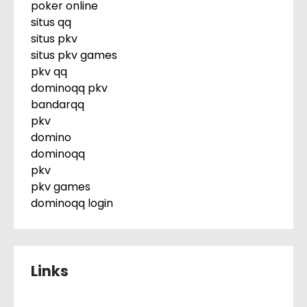
poker online
situs qq
situs pkv
situs pkv games
pkv qq
dominoqq pkv
bandarqq
pkv
domino
dominoqq
pkv
pkv games
dominoqq login
Links