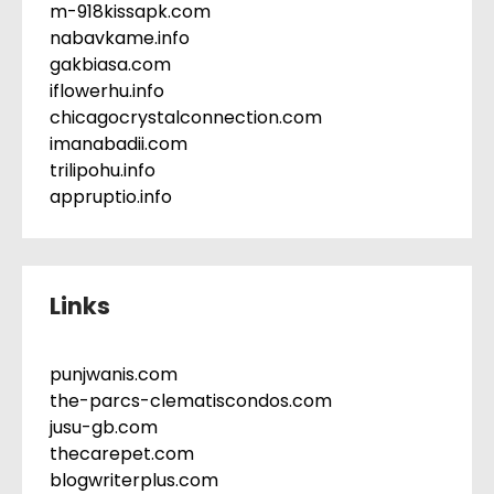
m-918kissapk.com
nabavkame.info
gakbiasa.com
iflowerhu.info
chicagocrystalconnection.com
imanabadii.com
trilipohu.info
appruptio.info
Links
punjwanis.com
the-parcs-clematiscondos.com
jusu-gb.com
thecarepet.com
blogwriterplus.com