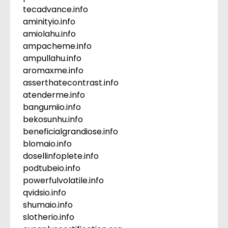
tecadvance.info
aminityio.info
amiolahu.info
ampacheme.info
ampullahu.info
aromaxme.info
asserthatecontrast.info
atenderme.info
bangumiio.info
bekosunhu.info
beneficialgrandiose.info
blomaio.info
dosellinfoplete.info
podtubeio.info
powerfulvolatile.info
qvidsio.info
shumaio.info
slotherio.info