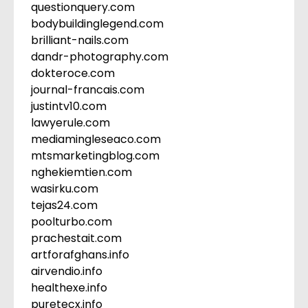
questionquery.com
bodybuildinglegend.com
brilliant-nails.com
dandr-photography.com
dokteroce.com
journal-francais.com
justintv10.com
lawyerule.com
mediamingleseaco.com
mtsmarketingblog.com
nghekiemtien.com
wasirku.com
tejas24.com
poolturbo.com
prachestait.com
artforafghans.info
airvendio.info
healthexe.info
puretecx.info