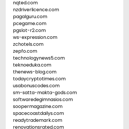
nqted.com
nzdriverlicence.com
pagalguru.com
pcegame.com
pgslot-r2.com
ws-expression.com
zchotels.com
zepfo.com
technologynews5.com
teknoeduka.com
thenews-blog.com
todaycryptotimes.com
usabonuscodes.com
sm-satta-makta-gods.com
softwaredegimnasios.com
soopermagazine.com
spacecoastdailys.com
readytrademark.com
renovationsrated.com