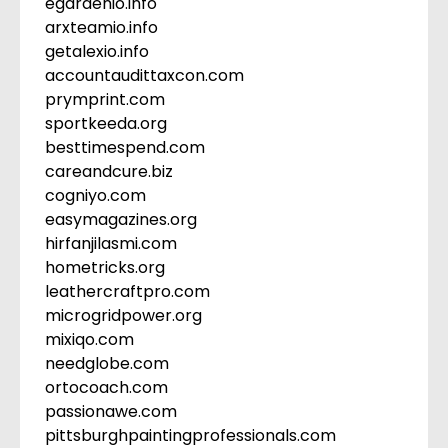
egardenio.info
arxteamio.info
getalexio.info
accountaudittaxcon.com
prymprint.com
sportkeeda.org
besttimespend.com
careandcure.biz
cogniyo.com
easymagazines.org
hirfanjilasmi.com
hometricks.org
leathercraftpro.com
microgridpower.org
mixiqo.com
needglobe.com
ortocoach.com
passionawe.com
pittsburghpaintingprofessionals.com