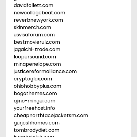
davidfollett.com
newcollegebeat.com
reverbnewyork.com
skinmerch.com
usvisaforum.com
bestmovierulz.com
jagalchi-trade.com
loopersound.com
minapenelope.com
justicereformalliance.com
cryptoglax.com
ohiohobbyplus.com
bogothemes.com
ajino-mingei.com
yourfreehost.info
cheapnorthfacejacketsm.com
gurjoshhomes.com
tombradydiet.com