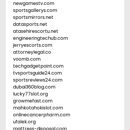
newgamestv.com
sportsgallerys.com
sportsmirrors.net
datasports.net
atasehirescortu.net
engineeringtechub.com
jerryescorts.com
attorneylegal.co
voomb.com
techgadgetpoint.com
tvsportsguide24.com
sportsreviews24.com
dubai360blog.com
lucky77slot.org
growmefast.com
mahkotahokislot.com
onlinecancerpharm.com
ufalek.org
mattress-disposal.com