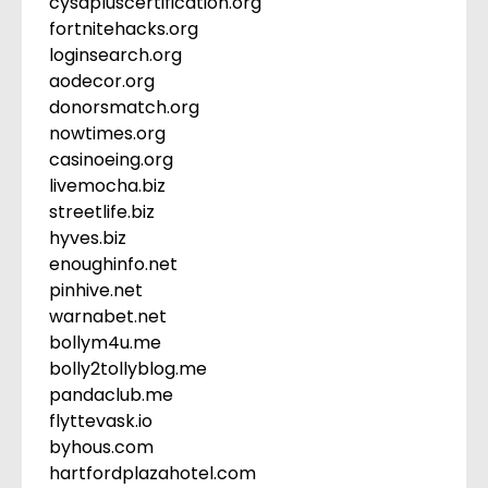
cysapluscertification.org
fortnitehacks.org
loginsearch.org
aodecor.org
donorsmatch.org
nowtimes.org
casinoeing.org
livemocha.biz
streetlife.biz
hyves.biz
enoughinfo.net
pinhive.net
warnabet.net
bollym4u.me
bolly2tollyblog.me
pandaclub.me
flyttevask.io
byhous.com
hartfordplazahotel.com