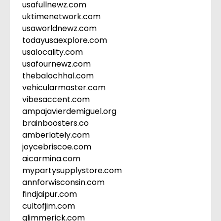
usafullnewz.com
uktimenetwork.com
usaworldnewz.com
todayusaexplore.com
usalocality.com
usafournewz.com
thebalochhal.com
vehicularmaster.com
vibesaccent.com
ampajavierdemiguel.org
brainboosters.co
amberlately.com
joycebriscoe.com
aicarmina.com
mypartysupplystore.com
annforwisconsin.com
findjaipur.com
cultofjim.com
glimmerick.com