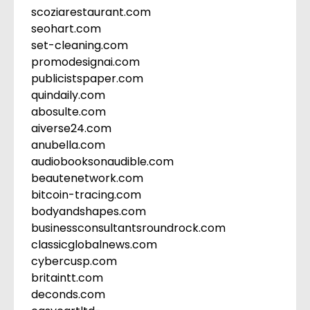
scoziarestaurant.com
seohart.com
set-cleaning.com
promodesignai.com
publicistspaper.com
quindaily.com
abosulte.com
aiverse24.com
anubella.com
audiobooksonaudible.com
beautenetwork.com
bitcoin-tracing.com
bodyandshapes.com
businessconsultantsroundrock.com
classicglobalnews.com
cybercusp.com
britaintt.com
deconds.com