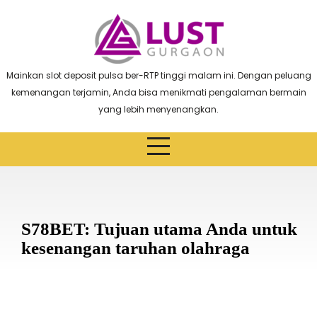
Skip
to
content
Mainkan slot deposit pulsa ber-RTP tinggi malam ini. Dengan peluang
kemenangan terjamin, Anda bisa menikmati pengalaman bermain
yang lebih menyenangkan.
S78BET: Tujuan utama Anda untuk
kesenangan taruhan olahraga