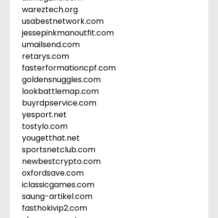
wareztech.org
usabestnetwork.com
jessepinkmanoutfit.com
umailsend.com
retarys.com
fasterformationcpf.com
goldensnuggles.com
lookbattlemap.com
buyrdpservice.com
yesport.net
tostylo.com
yougetthat.net
sportsnetclub.com
newbestcrypto.com
oxfordsave.com
iclassicgames.com
saung-artikel.com
fasthokivip2.com