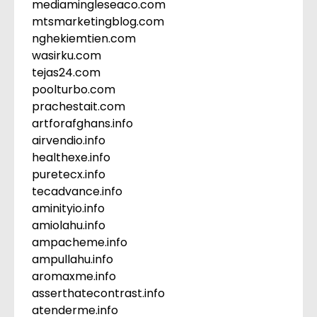
mediamingleseaco.com
mtsmarketingblog.com
nghekiemtien.com
wasirku.com
tejas24.com
poolturbo.com
prachestait.com
artforafghans.info
airvendio.info
healthexe.info
puretecx.info
tecadvance.info
aminityio.info
amiolahu.info
ampacheme.info
ampullahu.info
aromaxme.info
asserthatecontrast.info
atenderme.info