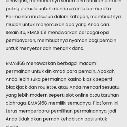
dinavigasi, membuatnya sederhana bahkan pemain
paling pemula untuk menemukan jalan mereka.
Permainan ini disusun dalam kategori, membuatnya
mudah untuk menemukan apa yang Anda cari.
Selain itu, EMAS168 menawarkan berbagai opsi
pembayaran, membuatnya nyaman bagi pemain
untuk menyetor dan menarik dana.
EMAS168 menawarkan berbagai macam
permainan untuk dinikmati para pemain. Apakah
Anda lebih suka permainan kasino klasik seperti
blackjack dan roulette, atau Anda mencari sesuatu
yang lebih modern seperti slot online atau taruhan
olahraga, EMAS168 memiliki semuanya. Platform ini
terus memperbarui pemilihan permainannya, jadi
Anda tidak akan pernah kehabisan opsi untuk
dipilih.