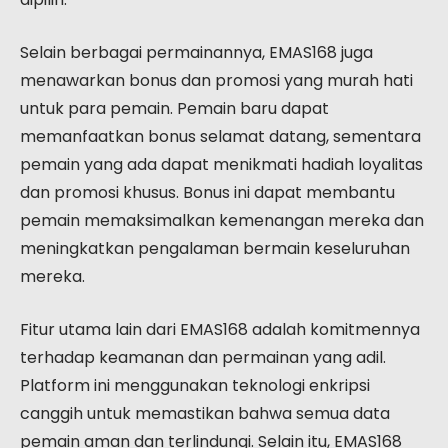
Selain berbagai permainannya, EMAS168 juga
menawarkan bonus dan promosi yang murah hati
untuk para pemain. Pemain baru dapat
memanfaatkan bonus selamat datang, sementara
pemain yang ada dapat menikmati hadiah loyalitas
dan promosi khusus. Bonus ini dapat membantu
pemain memaksimalkan kemenangan mereka dan
meningkatkan pengalaman bermain keseluruhan
mereka.
Fitur utama lain dari EMAS168 adalah komitmennya
terhadap keamanan dan permainan yang adil.
Platform ini menggunakan teknologi enkripsi
canggih untuk memastikan bahwa semua data
pemain aman dan terlindungi. Selain itu, EMAS168