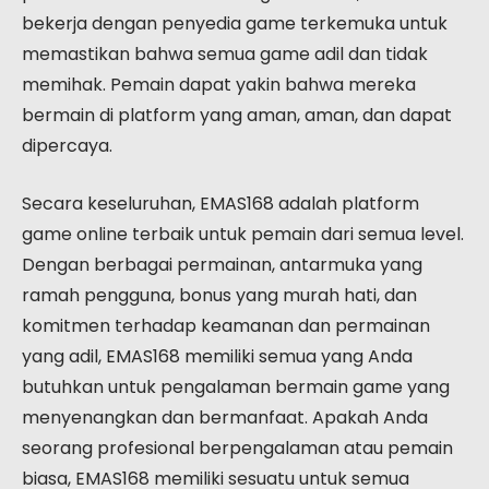
bekerja dengan penyedia game terkemuka untuk
memastikan bahwa semua game adil dan tidak
memihak. Pemain dapat yakin bahwa mereka
bermain di platform yang aman, aman, dan dapat
dipercaya.
Secara keseluruhan, EMAS168 adalah platform
game online terbaik untuk pemain dari semua level.
Dengan berbagai permainan, antarmuka yang
ramah pengguna, bonus yang murah hati, dan
komitmen terhadap keamanan dan permainan
yang adil, EMAS168 memiliki semua yang Anda
butuhkan untuk pengalaman bermain game yang
menyenangkan dan bermanfaat. Apakah Anda
seorang profesional berpengalaman atau pemain
biasa, EMAS168 memiliki sesuatu untuk semua