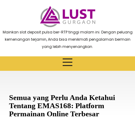
Skip
to
content
Mainkan slot deposit pulsa ber-RTP tinggi malam ini. Dengan peluang
kemenangan terjamin, Anda bisa menikmati pengalaman bermain
yang lebih menyenangkan.
Semua yang Perlu Anda Ketahui
Tentang EMAS168: Platform
Permainan Online Terbesar