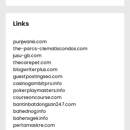
Links
punjwanis.com
the-parcs-clematiscondos.com
jusu-gb.com
thecarepet.com
blogwriterplus.com
guestpostingseo.com
casinogambitpro.info
pokerplaymasters.info
courseoncourse.com
bantinbatdongsan247.com
bahednog.info
bahenxgek.info
pertamaskre.com