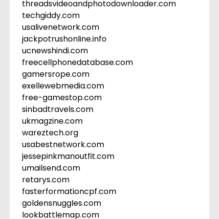
threadsvideoandphotodownloader.com
techgiddy.com
usalivenetwork.com
jackpotrushonline.info
ucnewshindi.com
freecellphonedatabase.com
gamersrope.com
exellewebmedia.com
free-gamestop.com
sinbadtravels.com
ukmagzine.com
wareztech.org
usabestnetwork.com
jessepinkmanoutfit.com
umailsend.com
retarys.com
fasterformationcpf.com
goldensnuggles.com
lookbattlemap.com