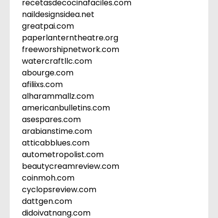
recetasdecocinafaciles.com
naildesignsidea.net
greatpai.com
paperlanterntheatre.org
freeworshipnetwork.com
watercraftllc.com
abourge.com
afiliixs.com
alharammallz.com
americanbulletins.com
asespares.com
arabianstime.com
atticabblues.com
autometropolist.com
beautycreamreview.com
coinmoh.com
cyclopsreview.com
dattgen.com
didoivatnang.com