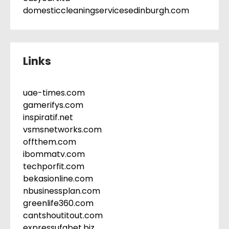
domesticcleaningservicesedinburgh.com
Links
uae-times.com
gamerifys.com
inspiratif.net
vsmsnetworks.com
offthem.com
ibommatv.com
techporfit.com
bekasionline.com
nbusinessplan.com
greenlife360.com
cantshoutitout.com
expressufabet.biz