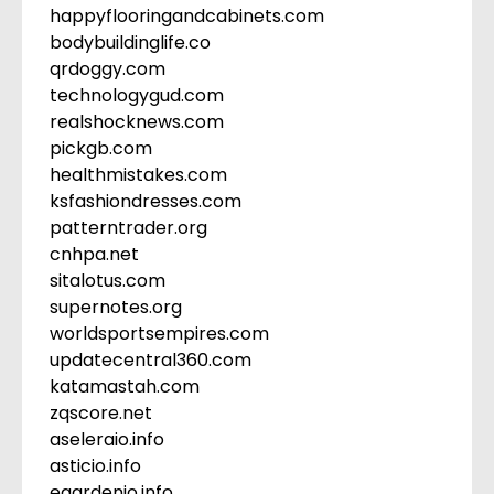
happyflooringandcabinets.com
bodybuildinglife.co
qrdoggy.com
technologygud.com
realshocknews.com
pickgb.com
healthmistakes.com
ksfashiondresses.com
patterntrader.org
cnhpa.net
sitalotus.com
supernotes.org
worldsportsempires.com
updatecentral360.com
katamastah.com
zqscore.net
aseleraio.info
asticio.info
egardenio.info