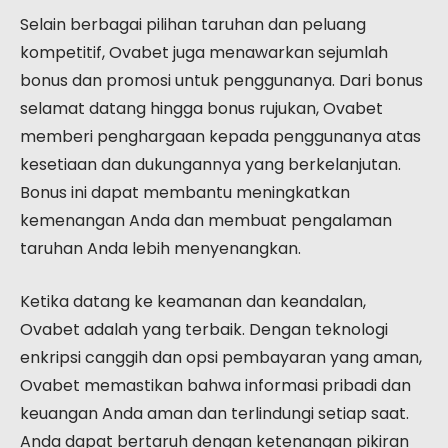
Selain berbagai pilihan taruhan dan peluang
kompetitif, Ovabet juga menawarkan sejumlah
bonus dan promosi untuk penggunanya. Dari bonus
selamat datang hingga bonus rujukan, Ovabet
memberi penghargaan kepada penggunanya atas
kesetiaan dan dukungannya yang berkelanjutan.
Bonus ini dapat membantu meningkatkan
kemenangan Anda dan membuat pengalaman
taruhan Anda lebih menyenangkan.
Ketika datang ke keamanan dan keandalan,
Ovabet adalah yang terbaik. Dengan teknologi
enkripsi canggih dan opsi pembayaran yang aman,
Ovabet memastikan bahwa informasi pribadi dan
keuangan Anda aman dan terlindungi setiap saat.
Anda dapat bertaruh dengan ketenangan pikiran