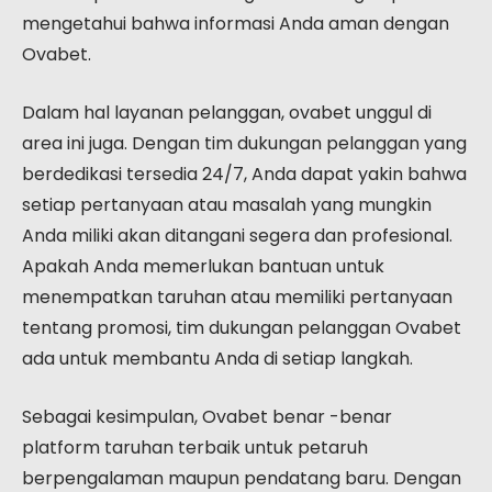
mengetahui bahwa informasi Anda aman dengan
Ovabet.
Dalam hal layanan pelanggan, ovabet unggul di
area ini juga. Dengan tim dukungan pelanggan yang
berdedikasi tersedia 24/7, Anda dapat yakin bahwa
setiap pertanyaan atau masalah yang mungkin
Anda miliki akan ditangani segera dan profesional.
Apakah Anda memerlukan bantuan untuk
menempatkan taruhan atau memiliki pertanyaan
tentang promosi, tim dukungan pelanggan Ovabet
ada untuk membantu Anda di setiap langkah.
Sebagai kesimpulan, Ovabet benar -benar
platform taruhan terbaik untuk petaruh
berpengalaman maupun pendatang baru. Dengan