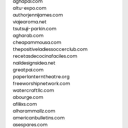
aghapal.com
altu-expo.com
authorjennijames.com
viajearoma.net
tsutsuji-parkin.com
agharab.com
cheapammousa.com
thepositiveladiessoccerclub.com
recetasdecocinafaciles.com
naildesignsidea.net
greatpai.com
paperlanterntheatre.org
freeworshipnetwork.com
watercraftllc.com
abourge.com
afiliixs.com
alharammallz.com
americanbulletins.com
asespares.com