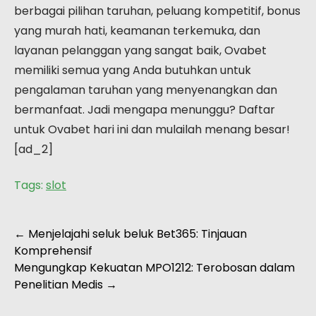
berbagai pilihan taruhan, peluang kompetitif, bonus
yang murah hati, keamanan terkemuka, dan
layanan pelanggan yang sangat baik, Ovabet
memiliki semua yang Anda butuhkan untuk
pengalaman taruhan yang menyenangkan dan
bermanfaat. Jadi mengapa menunggu? Daftar
untuk Ovabet hari ini dan mulailah menang besar!
[ad_2]
Tags:
slot
Post
←
Menjelajahi seluk beluk Bet365: Tinjauan
Komprehensif
navigation
Mengungkap Kekuatan MPO1212: Terobosan dalam
Penelitian Medis
→