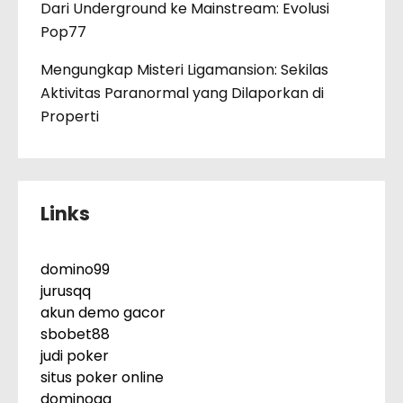
Dari Underground ke Mainstream: Evolusi
Pop77
Mengungkap Misteri Ligamansion: Sekilas
Aktivitas Paranormal yang Dilaporkan di
Properti
Links
domino99
jurusqq
akun demo gacor
sbobet88
judi poker
situs poker online
dominoqq