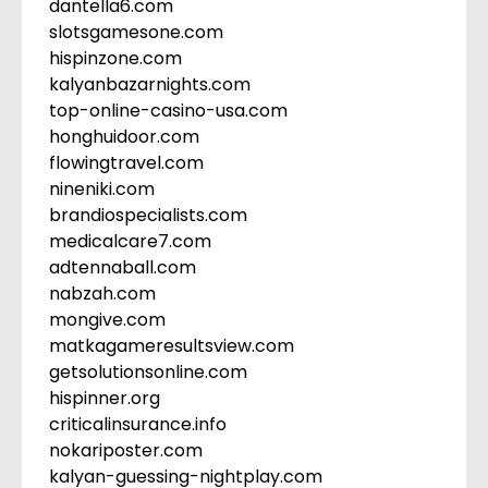
dantella6.com
slotsgamesone.com
hispinzone.com
kalyanbazarnights.com
top-online-casino-usa.com
honghuidoor.com
flowingtravel.com
nineniki.com
brandiospecialists.com
medicalcare7.com
adtennaball.com
nabzah.com
mongive.com
matkagameresultsview.com
getsolutionsonline.com
hispinner.org
criticalinsurance.info
nokariposter.com
kalyan-guessing-nightplay.com