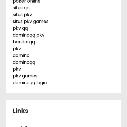
poker online
situs qq
situs pkv
situs pkv games
pkv qq
dominoqq pkv
bandarqq
pkv
domino
dominoqq
pkv
pkv games
dominoqq login
Links