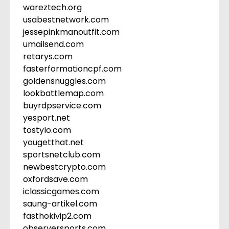
wareztech.org
usabestnetwork.com
jessepinkmanoutfit.com
umailsend.com
retarys.com
fasterformationcpf.com
goldensnuggles.com
lookbattlemap.com
buyrdpservice.com
yesport.net
tostylo.com
yougetthat.net
sportsnetclub.com
newbestcrypto.com
oxfordsave.com
iclassicgames.com
saung-artikel.com
fasthokivip2.com
observersports.com