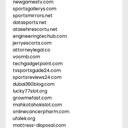
newgamestv.com
sportsgallerys.com
sportsmirrors.net
datasports.net
atasehirescortu.net
engineeringtechub.com
jerryescorts.com
attorneylegal.co
voomb.com
techgadgetpoint.com
tvsportsguide24.com
sportsreviews24.com
dubai360blog.com
lucky77slot.org
growmefast.com
mahkotahokislot.com
onlinecancerpharm.com
ufalek.org
mattress-disposal.com