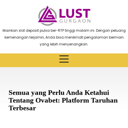
Skip
to
content
Mainkan slot deposit pulsa ber-RTP tinggi malam ini. Dengan peluang
kemenangan terjamin, Anda bisa menikmati pengalaman bermain
yang lebih menyenangkan.
Semua yang Perlu Anda Ketahui
Tentang Ovabet: Platform Taruhan
Terbesar