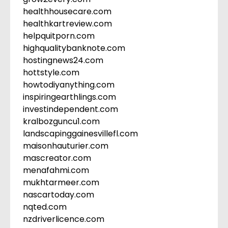
healthhousecare.com
healthkartreview.com
helpquitporn.com
highqualitybanknote.com
hostingnews24.com
hottstyle.com
howtodiyanything.com
inspiringearthlings.com
investindependent.com
kralbozguncu1.com
landscapinggainesvillefl.com
maisonhauturier.com
mascreator.com
menafahmi.com
mukhtarmeer.com
nascartoday.com
nqted.com
nzdriverlicence.com