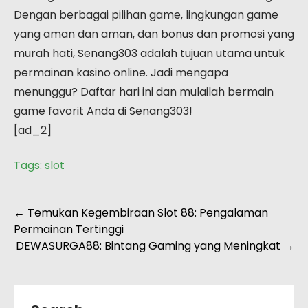
Dengan berbagai pilihan game, lingkungan game
yang aman dan aman, dan bonus dan promosi yang
murah hati, Senang303 adalah tujuan utama untuk
permainan kasino online. Jadi mengapa
menunggu? Daftar hari ini dan mulailah bermain
game favorit Anda di Senang303!
[ad_2]
Tags:
slot
Post
←
Temukan Kegembiraan Slot 88: Pengalaman
Permainan Tertinggi
navigation
DEWASURGA88: Bintang Gaming yang Meningkat
→