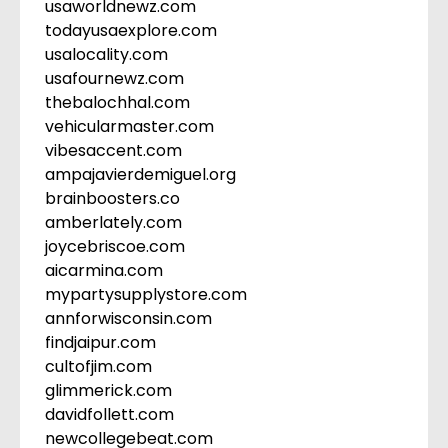
usaworldnewz.com
todayusaexplore.com
usalocality.com
usafournewz.com
thebalochhal.com
vehicularmaster.com
vibesaccent.com
ampajavierdemiguel.org
brainboosters.co
amberlately.com
joycebriscoe.com
aicarmina.com
mypartysupplystore.com
annforwisconsin.com
findjaipur.com
cultofjim.com
glimmerick.com
davidfollett.com
newcollegebeat.com