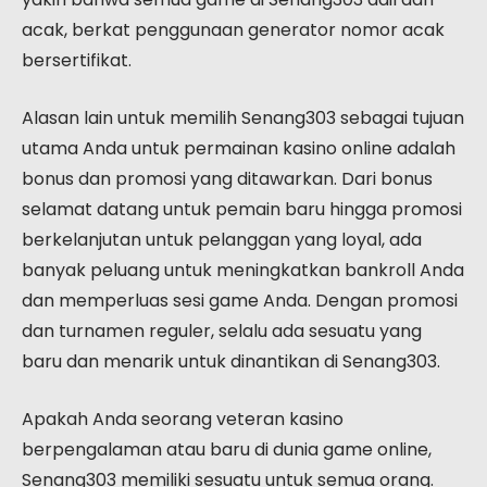
acak, berkat penggunaan generator nomor acak
bersertifikat.
Alasan lain untuk memilih Senang303 sebagai tujuan
utama Anda untuk permainan kasino online adalah
bonus dan promosi yang ditawarkan. Dari bonus
selamat datang untuk pemain baru hingga promosi
berkelanjutan untuk pelanggan yang loyal, ada
banyak peluang untuk meningkatkan bankroll Anda
dan memperluas sesi game Anda. Dengan promosi
dan turnamen reguler, selalu ada sesuatu yang
baru dan menarik untuk dinantikan di Senang303.
Apakah Anda seorang veteran kasino
berpengalaman atau baru di dunia game online,
Senang303 memiliki sesuatu untuk semua orang.