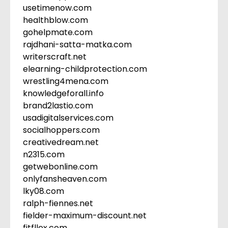
usetimenow.com
healthblow.com
gohelpmate.com
rajdhani-satta-matka.com
writerscraft.net
elearning-childprotection.com
wrestling4mena.com
knowledgeforall.info
brand2lastio.com
usadigitalservices.com
socialhoppers.com
creativedream.net
n2315.com
getwebonline.com
onlyfansheaven.com
lky08.com
ralph-fiennes.net
fielder-maximum-discount.net
fitfllex.com