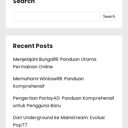
Search
Search
Recent Posts
Menjelajahi Bunga99: Panduan Utama
Permainan Online
Memahami Winlose99: Panduan
Komprehensif
Pengertian Parlay4D: Panduan Komprehensif
untuk Pengguna Baru
Dari Underground ke Mainstream: Evolusi
Pop77