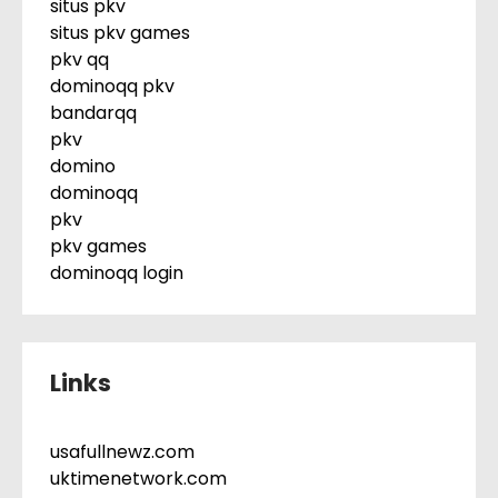
situs pkv
situs pkv games
pkv qq
dominoqq pkv
bandarqq
pkv
domino
dominoqq
pkv
pkv games
dominoqq login
Links
usafullnewz.com
uktimenetwork.com