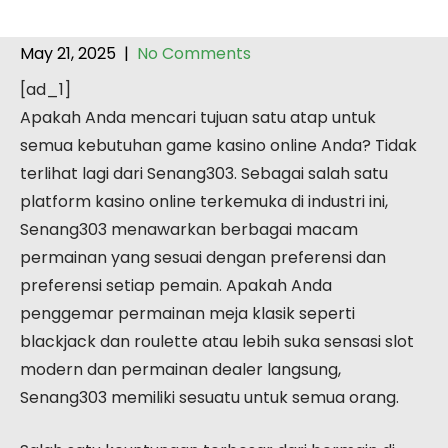
May 21, 2025
|
No Comments
[ad_1]
Apakah Anda mencari tujuan satu atap untuk
semua kebutuhan game kasino online Anda? Tidak
terlihat lagi dari Senang303. Sebagai salah satu
platform kasino online terkemuka di industri ini,
Senang303 menawarkan berbagai macam
permainan yang sesuai dengan preferensi dan
preferensi setiap pemain. Apakah Anda
penggemar permainan meja klasik seperti
blackjack dan roulette atau lebih suka sensasi slot
modern dan permainan dealer langsung,
Senang303 memiliki sesuatu untuk semua orang.