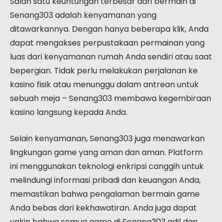
Salah satu keuntungan terbesar dari bermain di
Senang303 adalah kenyamanan yang
ditawarkannya. Dengan hanya beberapa klik, Anda
dapat mengakses perpustakaan permainan yang
luas dari kenyamanan rumah Anda sendiri atau saat
bepergian. Tidak perlu melakukan perjalanan ke
kasino fisik atau menunggu dalam antrean untuk
sebuah meja – Senang303 membawa kegembiraan
kasino langsung kepada Anda.
Selain kenyamanan, Senang303 juga menawarkan
lingkungan game yang aman dan aman. Platform
ini menggunakan teknologi enkripsi canggih untuk
melindungi informasi pribadi dan keuangan Anda,
memastikan bahwa pengalaman bermain game
Anda bebas dari kekhawatiran. Anda juga dapat
yakin bahwa semua game di Senang303 adil dan