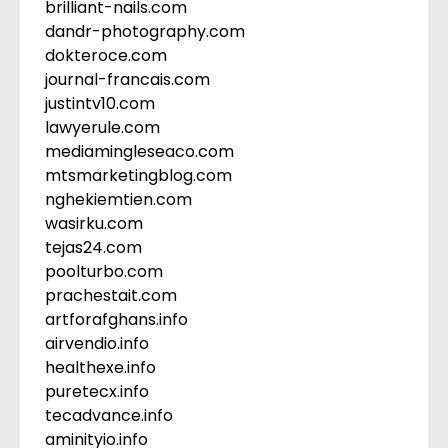
brilliant-nails.com
dandr-photography.com
dokteroce.com
journal-francais.com
justintv10.com
lawyerule.com
mediamingleseaco.com
mtsmarketingblog.com
nghekiemtien.com
wasirku.com
tejas24.com
poolturbo.com
prachestait.com
artforafghans.info
airvendio.info
healthexe.info
puretecx.info
tecadvance.info
aminityio.info