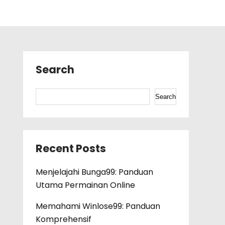
Search
Search
Recent Posts
Menjelajahi Bunga99: Panduan
Utama Permainan Online
Memahami Winlose99: Panduan
Komprehensif