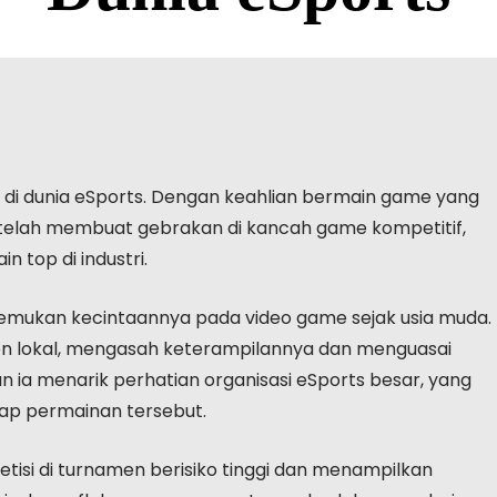
 di dunia eSports. Dengan keahlian bermain game yang
77 telah membuat gebrakan di kancah game kompetitif,
 top di industri.
enemukan kecintaannya pada video game sejak usia muda.
men lokal, mengasah keterampilannya dan menguasai
 ia menarik perhatian organisasi eSports besar, yang
ap permainan tersebut.
isi di turnamen berisiko tinggi dan menampilkan