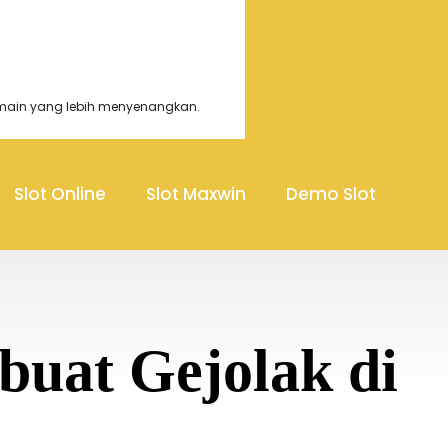
rmain yang lebih menyenangkan.
Slot Online
Slot Maxwin
Demo Slot
uat Gejolak di