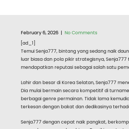
February 6, 2026
|
No Comments
[ad_1]
Temui Senja777, bintang yang sedang naik daun
luar biasa dan pola pikir strategisnya, Senja7
mendapatkan reputasi sebagai salah satu pemain
Lahir dan besar di Korea Selatan, Senja777 m
Dia mulai bermain secara kompetitif di turna
berbagai genre permainan. Tidak lama kemudian
terkesan dengan bakat dan dedikasinya terhad
Senja777 dengan cepat naik pangkat, berkompet