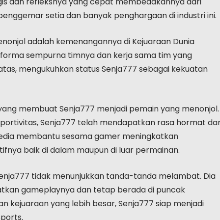
egis dan refleksnya yang cepat membedakannya dari
nggemar setia dan banyak penghargaan di industri ini.
enonjol adalah kemenangannya di Kejuaraan Dunia
erforma sempurna timnya dan kerja sama tim yang
tas, mengukuhkan status Senja777 sebagai kekuatan
ng membuat Senja777 menjadi pemain yang menonjol.
sportivitas, Senja777 telah mendapatkan rasa hormat dar
rsedia membantu sesama gamer meningkatkan
ifnya baik di dalam maupun di luar permainan.
 Senja777 tidak menunjukkan tanda-tanda melambat. Dia
katkan gameplaynya dan tetap berada di puncak
 kejuaraan yang lebih besar, Senja777 siap menjadi
ports.