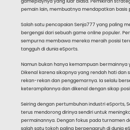
gameplaynya yang luar biasa. Pemikiran strat
pemain lain, membuatnya mendapatkan basis pe
Salah satu pencapaian Senja777 yang paling m
bergengsi dari sebuah game online populer. P
sempurna membawa mereka meraih posisi tera
tangguh di dunia eSports.
Namun bukan hanya kemampuan bermainnya ya
Dikenal karena sikapnya yang rendah hati dan 
rekan-rekan dan penggemarnya. Ia selalu be
keterampilannya dan dikenal dengan sikap posit
Seiring dengan pertumbuhan industri eSports,
terus mendorong dirinya sendiri untuk mening
permainannya. Dengan fokus pada turnamen dan
salah satu tokoh paling berpengaruh di dunia eS