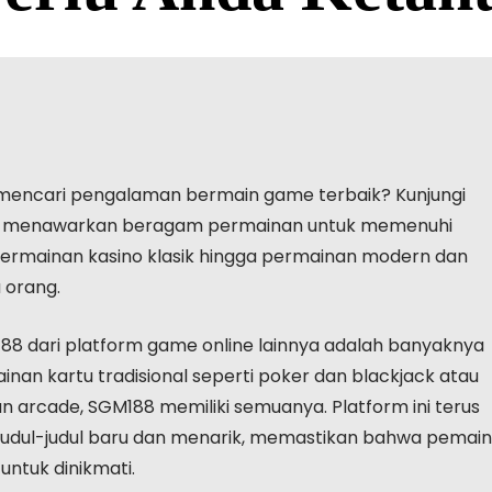
encari pengalaman bermain game terbaik? Kunjungi
ng menawarkan beragam permainan untuk memenuhi
permainan kasino klasik hingga permainan modern dan
 orang.
8 dari platform game online lainnya adalah banyaknya
nan kartu tradisional seperti poker dan blackjack atau
n arcade, SGM188 memiliki semuanya. Platform ini terus
dul-judul baru dan menarik, memastikan bahwa pemain
untuk dinikmati.