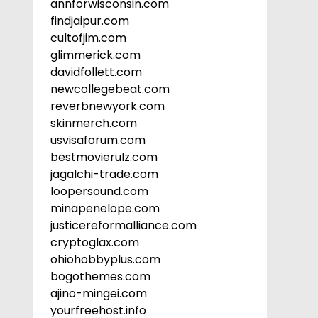
annforwisconsin.com
findjaipur.com
cultofjim.com
glimmerick.com
davidfollett.com
newcollegebeat.com
reverbnewyork.com
skinmerch.com
usvisaforum.com
bestmovierulz.com
jagalchi-trade.com
loopersound.com
minapenelope.com
justicereformalliance.com
cryptoglax.com
ohiohobbyplus.com
bogothemes.com
ajino-mingei.com
yourfreehost.info