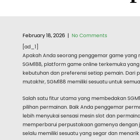
February 18, 2026
|
No Comments
[ad_1]
Apakah Anda seorang penggemar game yang m
SGM188, platform game online terkemuka ya
kebutuhan dan preferensi setiap pemain. Dari 
mutakhir, SGM188 memiliki sesuatu untuk semua
Salah satu fitur utama yang membedakan SGM18
pilihan permainan. Baik Anda penggemar permai
lebih menyukai sensasi mesin slot dan permaina
memperbarui perpustakaan gamenya dengan ju
selalu memiliki sesuatu yang segar dan menarik 