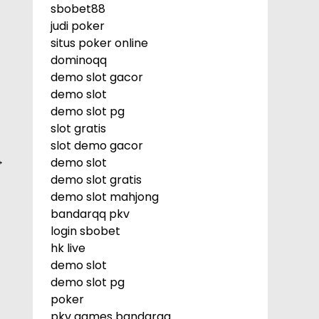
sbobet88
judi poker
situs poker online
dominoqq
demo slot gacor
demo slot
demo slot pg
slot gratis
slot demo gacor
→
demo slot
demo slot gratis
demo slot mahjong
bandarqq pkv
login sbobet
hk live
demo slot
demo slot pg
poker
pkv games bandarqq