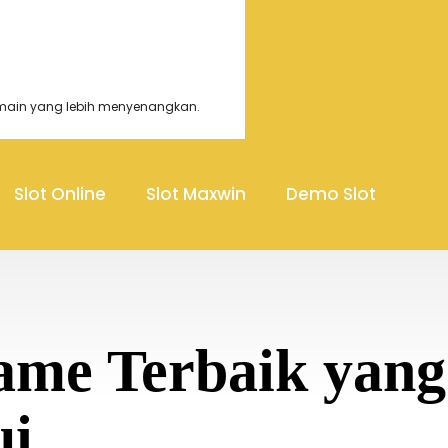
rmain yang lebih menyenangkan.
Slot Online
Slot Maxwin
Demo Slot
me Terbaik yang
ui