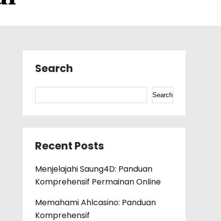
Search
Search
Recent Posts
Menjelajahi Saung4D: Panduan
Komprehensif Permainan Online
Memahami Ahlcasino: Panduan
Komprehensif