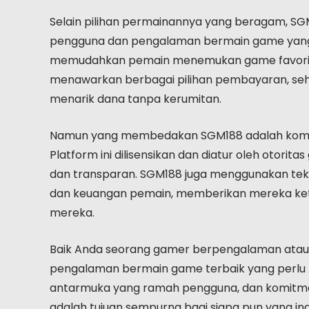
Selain pilihan permainannya yang beragam, S
pengguna dan pengalaman bermain game yang la
memudahkan pemain menemukan game favorit 
menawarkan berbagai pilihan pembayaran, s
menarik dana tanpa kerumitan.
Namun yang membedakan SGM188 adalah komi
Platform ini dilisensikan dan diatur oleh oto
dan transparan. SGM188 juga menggunakan tekno
dan keuangan pemain, memberikan mereka kete
mereka.
Baik Anda seorang gamer berpengalaman atau 
pengalaman bermain game terbaik yang perlu 
antarmuka yang ramah pengguna, dan komitm
adalah tujuan sempurna bagi siapa pun yang 