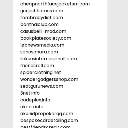
cheapnorthfacejacketsm.com
gurjoshhomes.com
tombradydiet.com
bonthaiclub.com
casusbelli-mod.com
bookplatesociety.com
lebnewsmedia.com
sonosonora.com
linkuusinternasional1.com
friendsroll.com
spiderclothing.net
wondergadgetsshop.com
seatgurunews.com
3net.info
codeplex.info
okena.info
akunidpropokerqq.com
bespokecardetailing.com
bestfriendscredit.com