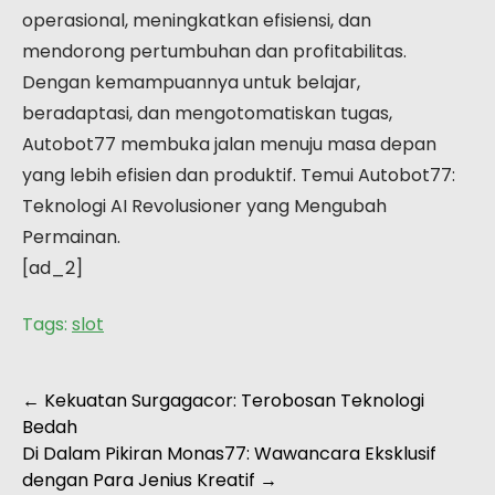
operasional, meningkatkan efisiensi, dan
mendorong pertumbuhan dan profitabilitas.
Dengan kemampuannya untuk belajar,
beradaptasi, dan mengotomatiskan tugas,
Autobot77 membuka jalan menuju masa depan
yang lebih efisien dan produktif. Temui Autobot77:
Teknologi AI Revolusioner yang Mengubah
Permainan.
[ad_2]
Tags:
slot
Post
←
Kekuatan Surgagacor: Terobosan Teknologi
Bedah
navigation
Di Dalam Pikiran Monas77: Wawancara Eksklusif
dengan Para Jenius Kreatif
→