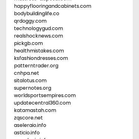
happyflooringandcabinets.com
bodybuildinglife.co
qrdoggy.com
technologygud.com
realshocknews.com
pickgb.com
healthmistakes.com
ksfashiondresses.com
patterntrader.org
cnhpa.net
sitalotus.com
supernotes.org
worldsportsempires.com
updatecentral360.com
katamastah.com
zqscore.net
aseleraio.info
asticio.info