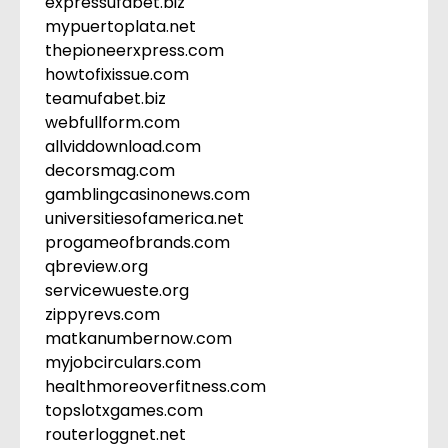
expressufabet.biz
mypuertoplata.net
thepioneerxpress.com
howtofixissue.com
teamufabet.biz
webfullform.com
allviddownload.com
decorsmag.com
gamblingcasinonews.com
universitiesofamerica.net
progameofbrands.com
qbreview.org
servicewueste.org
zippyrevs.com
matkanumbernow.com
myjobcirculars.com
healthmoreoverfitness.com
topslotxgames.com
routerloggnet.net