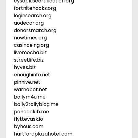
cysapluscertification.org
fortnitehacks.org
loginsearch.org
aodecor.org
donorsmatch.org
nowtimes.org
casinoeing.org
livemocha.biz
streetlife.biz
hyves.biz
enoughinfo.net
pinhive.net
warnabet.net
bollym4u.me
bolly2tollyblog.me
pandaclub.me
flyttevask.io
byhous.com
hartfordplazahotel.com