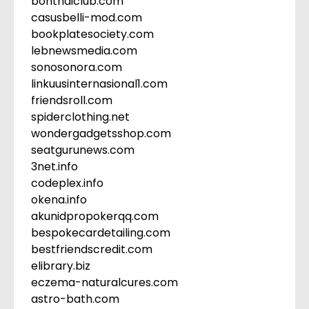
bonthaiclub.com
casusbelli-mod.com
bookplatesociety.com
lebnewsmedia.com
sonosonora.com
linkuusinternasional1.com
friendsroll.com
spiderclothing.net
wondergadgetsshop.com
seatgurunews.com
3net.info
codeplex.info
okena.info
akunidpropokerqq.com
bespokecardetailing.com
bestfriendscredit.com
elibrary.biz
eczema-naturalcures.com
astro-bath.com