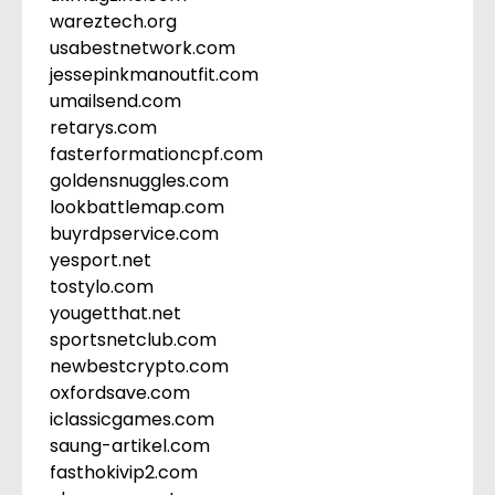
wareztech.org
usabestnetwork.com
jessepinkmanoutfit.com
umailsend.com
retarys.com
fasterformationcpf.com
goldensnuggles.com
lookbattlemap.com
buyrdpservice.com
yesport.net
tostylo.com
yougetthat.net
sportsnetclub.com
newbestcrypto.com
oxfordsave.com
iclassicgames.com
saung-artikel.com
fasthokivip2.com