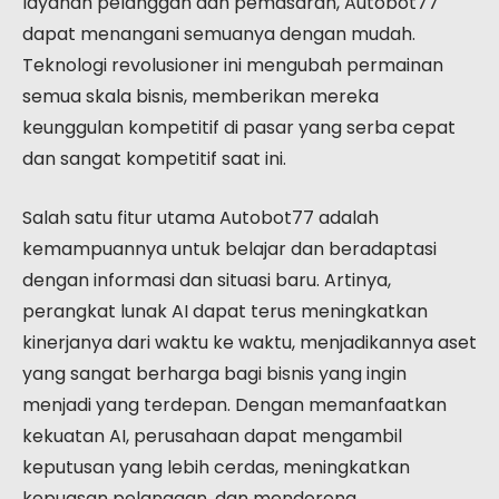
layanan pelanggan dan pemasaran, Autobot77
dapat menangani semuanya dengan mudah.
Teknologi revolusioner ini mengubah permainan
semua skala bisnis, memberikan mereka
keunggulan kompetitif di pasar yang serba cepat
dan sangat kompetitif saat ini.
Salah satu fitur utama Autobot77 adalah
kemampuannya untuk belajar dan beradaptasi
dengan informasi dan situasi baru. Artinya,
perangkat lunak AI dapat terus meningkatkan
kinerjanya dari waktu ke waktu, menjadikannya aset
yang sangat berharga bagi bisnis yang ingin
menjadi yang terdepan. Dengan memanfaatkan
kekuatan AI, perusahaan dapat mengambil
keputusan yang lebih cerdas, meningkatkan
kepuasan pelanggan, dan mendorong