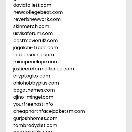
davidfollett.com
newcollegebeat.com
reverbnewyork.com
skinmerch.com
usvisaforum.com
bestmovierulz.com
jagalchi-trade.com
loopersound.com
minapenelope.com
justicereformalliance.com
cryptoglax.com
ohiohobbyplus.com
bogothemes.com
ajino-mingei.com
yourfreehost.info
cheapnorthfacejacketsm.com
gurjoshhomes.com
tombradydiet.com