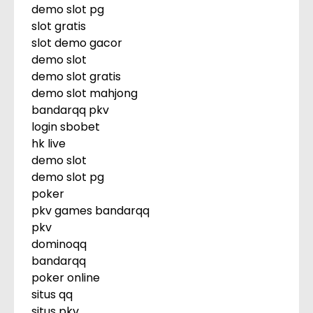
demo slot pg
slot gratis
slot demo gacor
demo slot
demo slot gratis
demo slot mahjong
bandarqq pkv
login sbobet
hk live
demo slot
demo slot pg
poker
pkv games bandarqq
pkv
dominoqq
bandarqq
poker online
situs qq
situs pkv