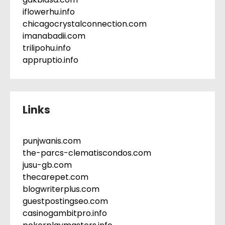
iflowerhu.info
chicagocrystalconnection.com
imanabadii.com
trilipohu.info
appruptio.info
Links
punjwanis.com
the-parcs-clematiscondos.com
jusu-gb.com
thecarepet.com
blogwriterplus.com
guestpostingseo.com
casinogambitpro.info