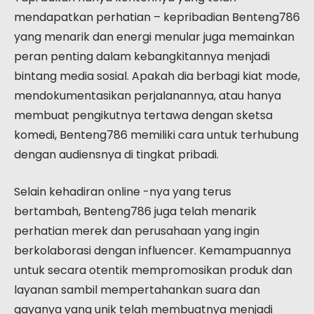
mendapatkan perhatian – kepribadian Benteng786
yang menarik dan energi menular juga memainkan
peran penting dalam kebangkitannya menjadi
bintang media sosial. Apakah dia berbagi kiat mode,
mendokumentasikan perjalanannya, atau hanya
membuat pengikutnya tertawa dengan sketsa
komedi, Benteng786 memiliki cara untuk terhubung
dengan audiensnya di tingkat pribadi.
Selain kehadiran online -nya yang terus
bertambah, Benteng786 juga telah menarik
perhatian merek dan perusahaan yang ingin
berkolaborasi dengan influencer. Kemampuannya
untuk secara otentik mempromosikan produk dan
layanan sambil mempertahankan suara dan
gayanya yang unik telah membuatnya menjadi