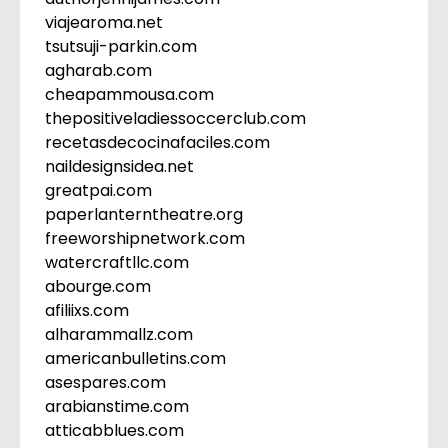
viajearoma.net
tsutsuji-parkin.com
agharab.com
cheapammousa.com
thepositiveladiessoccerclub.com
recetasdecocinafaciles.com
naildesignsidea.net
greatpai.com
paperlanterntheatre.org
freeworshipnetwork.com
watercraftllc.com
abourge.com
afiliixs.com
alharammallz.com
americanbulletins.com
asespares.com
arabianstime.com
atticabblues.com