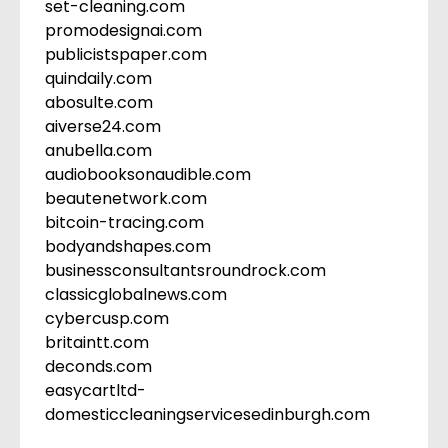
set-cleaning.com
promodesignai.com
publicistspaper.com
quindaily.com
abosulte.com
aiverse24.com
anubella.com
audiobooksonaudible.com
beautenetwork.com
bitcoin-tracing.com
bodyandshapes.com
businessconsultantsroundrock.com
classicglobalnews.com
cybercusp.com
britaintt.com
deconds.com
easycartltd-
domesticcleaningservicesedinburgh.com