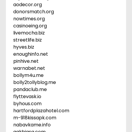
aodecor.org
donorsmatch.org
nowtimes.org
casinoeing.org
livemocha.biz
streetlife.biz
hyves.biz
enoughinfo.net
pinhive.net
warnabet.net
bollym4u.me
bolly2tollyblog.me
pandaclub.me
flyttevask.io
byhous.com
hartfordplazahotel.com
m-918kissapk.com
nabavkame.info
gakbiasa.com