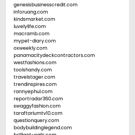
genesisbusinesscredit.com
inforuang.com
kindsmarket.com
luvelylife.com
macramb.com
mypet-diary.com
oxweekly.com
panamacitydeckcontractors.com
westfashions.com
toolshandy.com
travelstager.com
trendinspires.com
rannyephul.com
reportradar360.com
swaggyfashion.com
taraftariumtv10.com
questionquery.com
bodybuildinglegend.com
brilliant-nails.com