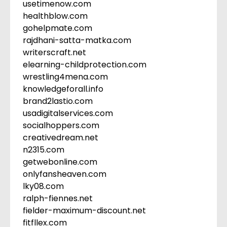
usetimenow.com
healthblow.com
gohelpmate.com
rajdhani-satta-matka.com
writerscraft.net
elearning-childprotection.com
wrestling4mena.com
knowledgeforall.info
brand2lastio.com
usadigitalservices.com
socialhoppers.com
creativedream.net
n2315.com
getwebonline.com
onlyfansheaven.com
lky08.com
ralph-fiennes.net
fielder-maximum-discount.net
fitfllex.com