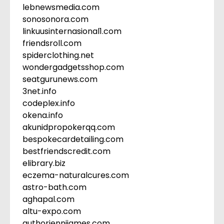
lebnewsmedia.com
sonosonora.com
linkuusinternasional1.com
friendsroll.com
spiderclothing.net
wondergadgetsshop.com
seatgurunews.com
3net.info
codeplex.info
okena.info
akunidpropokerqq.com
bespokecardetailing.com
bestfriendscredit.com
elibrary.biz
eczema-naturalcures.com
astro-bath.com
aghapal.com
altu-expo.com
authorjennijames.com