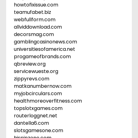
howtofixissue.com
teamufabet.biz
webfullform.com
allviddownload.com
decorsmag.com
gamblingcasinonews.com
universitiesofamerica.net
progameofbrands.com
qbreview.org
servicewueste.org
zippyrevs.com
matkanumbernow.com
myjobcirculars.com
healthmoreoverfitness.com
topslotxgames.com
routerloggnet.net
dantella6.com
slotsgamesone.com
hispinzone.com