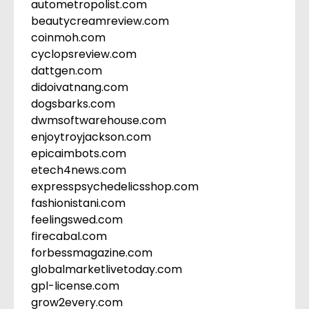
autometropolist.com
beautycreamreview.com
coinmoh.com
cyclopsreview.com
dattgen.com
didoivatnang.com
dogsbarks.com
dwmsoftwarehouse.com
enjoytroyjackson.com
epicaimbots.com
etech4news.com
expresspsychedelicsshop.com
fashionistani.com
feelingswed.com
firecabal.com
forbessmagazine.com
globalmarketlivetoday.com
gpl-license.com
grow2every.com