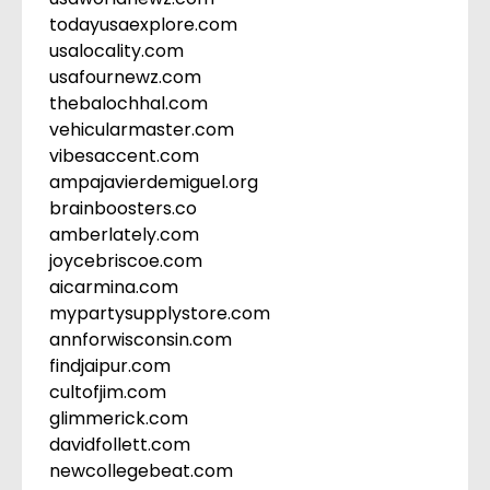
todayusaexplore.com
usalocality.com
usafournewz.com
thebalochhal.com
vehicularmaster.com
vibesaccent.com
ampajavierdemiguel.org
brainboosters.co
amberlately.com
joycebriscoe.com
aicarmina.com
mypartysupplystore.com
annforwisconsin.com
findjaipur.com
cultofjim.com
glimmerick.com
davidfollett.com
newcollegebeat.com