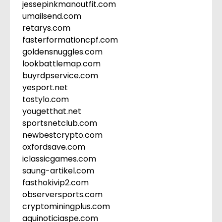
jessepinkmanoutfit.com
umailsend.com
retarys.com
fasterformationcpf.com
goldensnuggles.com
lookbattlemap.com
buyrdpservice.com
yesport.net
tostylo.com
yougetthat.net
sportsnetclub.com
newbestcrypto.com
oxfordsave.com
iclassicgames.com
saung-artikel.com
fasthokivip2.com
observersports.com
cryptominingplus.com
aquinoticiaspe.com