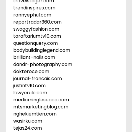
travelstager.com
trendinspires.com
rannyephul.com
reportradar360.com
swaggyfashion.com
taraftariumtv10.com
questionquery.com
bodybuildinglegend.com
brilliant-nails.com
dandr-photography.com
dokteroce.com
journal-francais.com
justintv10.com
lawyerule.com
mediamingleseaco.com
mtsmarketingblog.com
nghekiemtien.com
wasirku.com
tejas24.com