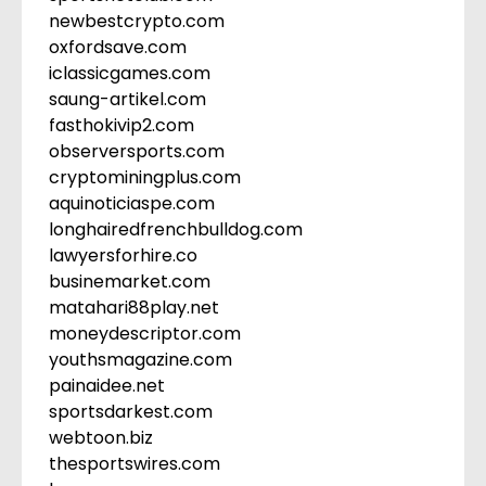
newbestcrypto.com
oxfordsave.com
iclassicgames.com
saung-artikel.com
fasthokivip2.com
observersports.com
cryptominingplus.com
aquinoticiaspe.com
longhairedfrenchbulldog.com
lawyersforhire.co
businemarket.com
matahari88play.net
moneydescriptor.com
youthsmagazine.com
painaidee.net
sportsdarkest.com
webtoon.biz
thesportswires.com