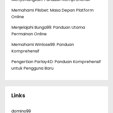
Memahami Plisbet: Masa Depan Platform
Online
Menjelajahi Bunga99: Panduan Utama
Permainan Online
Memahami Winlose99: Panduan
Komprehensif
Pengertian Parlay4D: Panduan Komprehensif
untuk Pengguna Baru
Links
domino99