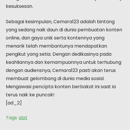
kesuksesan.
Sebagai kesimpulan, Cemara123 adalah bintang
yang sedang naik daun di dunia pembuatan konten
online, dan gaya unik serta kontennya yang
menarik telah membantunya mendapatkan
pengikut yang setia. Dengan dedikasinya pada
keahliannya dan kemampuannya untuk terhubung
dengan audiensnya, Cemara123 pasti akan terus
membuat gelombang di dunia media sosial.
Mengawasi pencipta konten berbakat ini saat ia
terus naik ke puncak!
[ad_2]
Tags:
slot