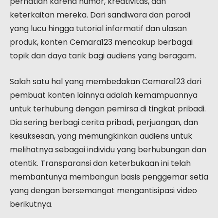
perhatian karena humor, kreativitas, dan
keterkaitan mereka. Dari sandiwara dan parodi
yang lucu hingga tutorial informatif dan ulasan
produk, konten Cemara123 mencakup berbagai
topik dan daya tarik bagi audiens yang beragam.
Salah satu hal yang membedakan Cemara123 dari
pembuat konten lainnya adalah kemampuannya
untuk terhubung dengan pemirsa di tingkat pribadi.
Dia sering berbagi cerita pribadi, perjuangan, dan
kesuksesan, yang memungkinkan audiens untuk
melihatnya sebagai individu yang berhubungan dan
otentik. Transparansi dan keterbukaan ini telah
membantunya membangun basis penggemar setia
yang dengan bersemangat mengantisipasi video
berikutnya.