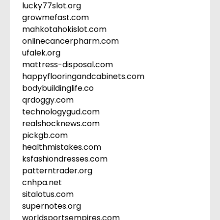
lucky77slot.org
growmefast.com
mahkotahokislot.com
onlinecancerpharm.com
ufalek.org
mattress-disposal.com
happyflooringandcabinets.com
bodybuildinglife.co
qrdoggy.com
technologygud.com
realshocknews.com
pickgb.com
healthmistakes.com
ksfashiondresses.com
patterntrader.org
cnhpa.net
sitalotus.com
supernotes.org
worldsportsempires.com