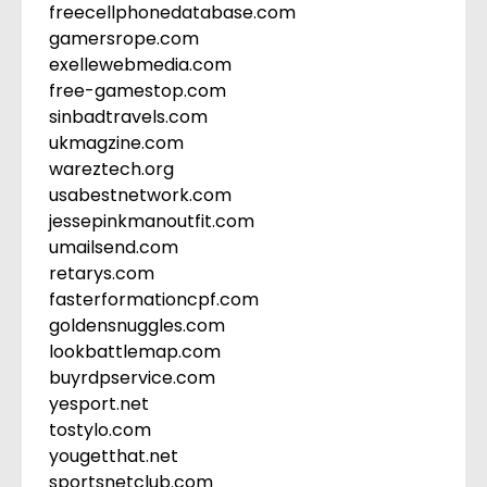
freecellphonedatabase.com
gamersrope.com
exellewebmedia.com
free-gamestop.com
sinbadtravels.com
ukmagzine.com
wareztech.org
usabestnetwork.com
jessepinkmanoutfit.com
umailsend.com
retarys.com
fasterformationcpf.com
goldensnuggles.com
lookbattlemap.com
buyrdpservice.com
yesport.net
tostylo.com
yougetthat.net
sportsnetclub.com