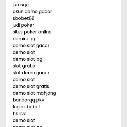
jurusqq
akun demo gacor
sbobet88
judi poker
situs poker online
dominoqq
demo slot gacor
demo slot
demo slot pg
slot gratis
slot demo gacor
demo slot
demo slot gratis
demo slot mahjong
bandarqq pkv
login sbobet
hk live
demo slot