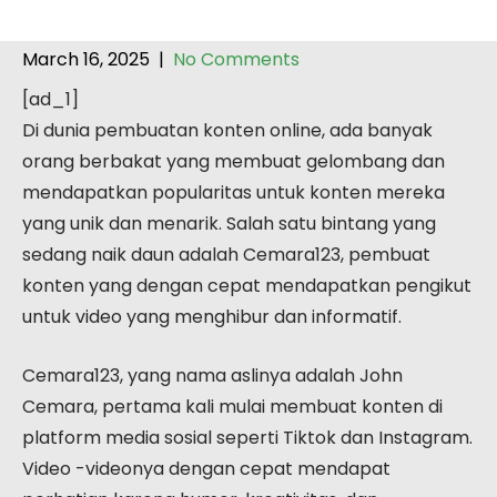
March 16, 2025
|
No Comments
[ad_1]
Di dunia pembuatan konten online, ada banyak
orang berbakat yang membuat gelombang dan
mendapatkan popularitas untuk konten mereka
yang unik dan menarik. Salah satu bintang yang
sedang naik daun adalah Cemara123, pembuat
konten yang dengan cepat mendapatkan pengikut
untuk video yang menghibur dan informatif.
Cemara123, yang nama aslinya adalah John
Cemara, pertama kali mulai membuat konten di
platform media sosial seperti Tiktok dan Instagram.
Video -videonya dengan cepat mendapat