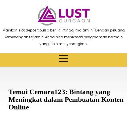
Skip
to
content
Mainkan slot deposit pulsa ber-RTP tinggi malam ini. Dengan peluang
kemenangan terjamin, Anda bisa menikmati pengalaman bermain
yang lebih menyenangkan.
Temui Cemara123: Bintang yang
Meningkat dalam Pembuatan Konten
Online