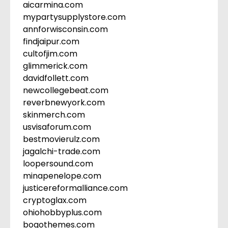
aicarmina.com
mypartysupplystore.com
annforwisconsin.com
findjaipur.com
cultofjim.com
glimmerick.com
davidfollett.com
newcollegebeat.com
reverbnewyork.com
skinmerch.com
usvisaforum.com
bestmovierulz.com
jagalchi-trade.com
loopersound.com
minapenelope.com
justicereformalliance.com
cryptoglax.com
ohiohobbyplus.com
bogothemes.com