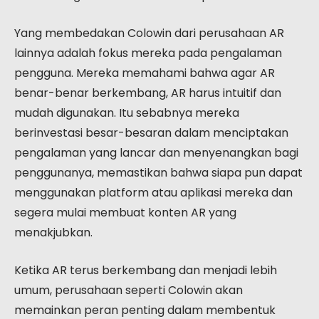
Yang membedakan Colowin dari perusahaan AR
lainnya adalah fokus mereka pada pengalaman
pengguna. Mereka memahami bahwa agar AR
benar-benar berkembang, AR harus intuitif dan
mudah digunakan. Itu sebabnya mereka
berinvestasi besar-besaran dalam menciptakan
pengalaman yang lancar dan menyenangkan bagi
penggunanya, memastikan bahwa siapa pun dapat
menggunakan platform atau aplikasi mereka dan
segera mulai membuat konten AR yang
menakjubkan.
Ketika AR terus berkembang dan menjadi lebih
umum, perusahaan seperti Colowin akan
memainkan peran penting dalam membentuk