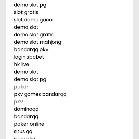
demo slot pg
slot gratis
slot demo gacor
demo slot
demo slot gratis
demo slot mahjong
bandarqq pkv
login sbobet
hk live
demo slot
demo slot pg
poker
pkv games bandarqq
pkv
dominoqq
bandarqq
poker online
situs qq
situs pkv