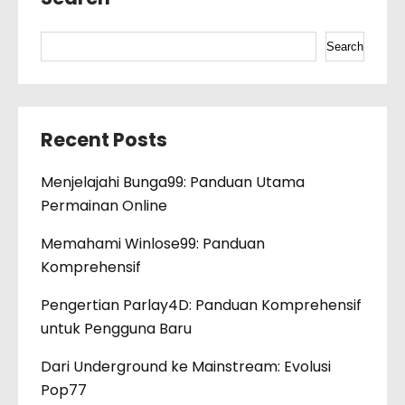
Search
Recent Posts
Menjelajahi Bunga99: Panduan Utama
Permainan Online
Memahami Winlose99: Panduan
Komprehensif
Pengertian Parlay4D: Panduan Komprehensif
untuk Pengguna Baru
Dari Underground ke Mainstream: Evolusi
Pop77