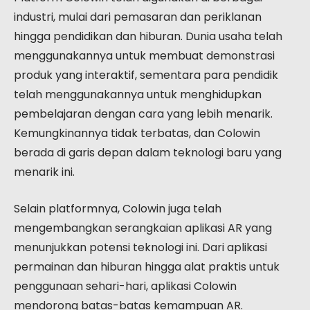
industri, mulai dari pemasaran dan periklanan
hingga pendidikan dan hiburan. Dunia usaha telah
menggunakannya untuk membuat demonstrasi
produk yang interaktif, sementara para pendidik
telah menggunakannya untuk menghidupkan
pembelajaran dengan cara yang lebih menarik.
Kemungkinannya tidak terbatas, dan Colowin
berada di garis depan dalam teknologi baru yang
menarik ini.
Selain platformnya, Colowin juga telah
mengembangkan serangkaian aplikasi AR yang
menunjukkan potensi teknologi ini. Dari aplikasi
permainan dan hiburan hingga alat praktis untuk
penggunaan sehari-hari, aplikasi Colowin
mendorong batas-batas kemampuan AR.