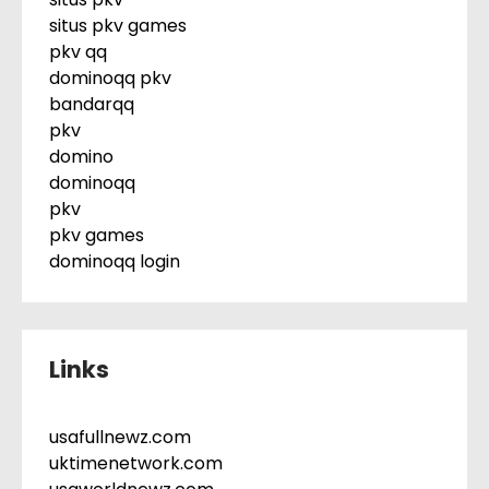
situs pkv games
pkv qq
dominoqq pkv
bandarqq
pkv
domino
dominoqq
pkv
pkv games
dominoqq login
Links
usafullnewz.com
uktimenetwork.com