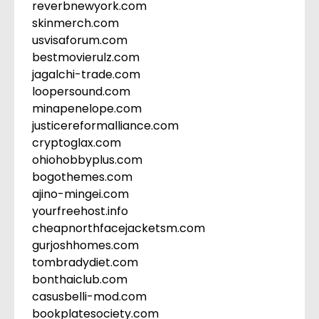
reverbnewyork.com
skinmerch.com
usvisaforum.com
bestmovierulz.com
jagalchi-trade.com
loopersound.com
minapenelope.com
justicereformalliance.com
cryptoglax.com
ohiohobbyplus.com
bogothemes.com
ajino-mingei.com
yourfreehost.info
cheapnorthfacejacketsm.com
gurjoshhomes.com
tombradydiet.com
bonthaiclub.com
casusbelli-mod.com
bookplatesociety.com