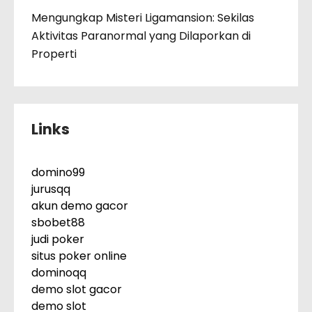
Mengungkap Misteri Ligamansion: Sekilas
Aktivitas Paranormal yang Dilaporkan di
Properti
Links
domino99
jurusqq
akun demo gacor
sbobet88
judi poker
situs poker online
dominoqq
demo slot gacor
demo slot