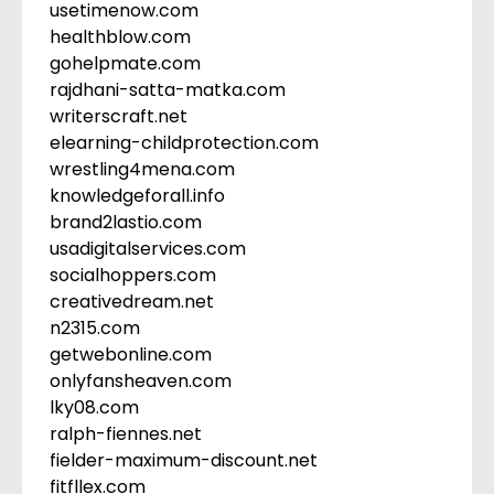
usetimenow.com
healthblow.com
gohelpmate.com
rajdhani-satta-matka.com
writerscraft.net
elearning-childprotection.com
wrestling4mena.com
knowledgeforall.info
brand2lastio.com
usadigitalservices.com
socialhoppers.com
creativedream.net
n2315.com
getwebonline.com
onlyfansheaven.com
lky08.com
ralph-fiennes.net
fielder-maximum-discount.net
fitfllex.com