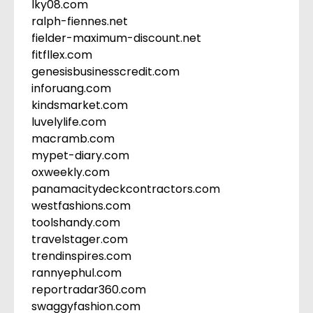
lky08.com
ralph-fiennes.net
fielder-maximum-discount.net
fitfllex.com
genesisbusinesscredit.com
inforuang.com
kindsmarket.com
luvelylife.com
macramb.com
mypet-diary.com
oxweekly.com
panamacitydeckcontractors.com
westfashions.com
toolshandy.com
travelstager.com
trendinspires.com
rannyephul.com
reportradar360.com
swaggyfashion.com