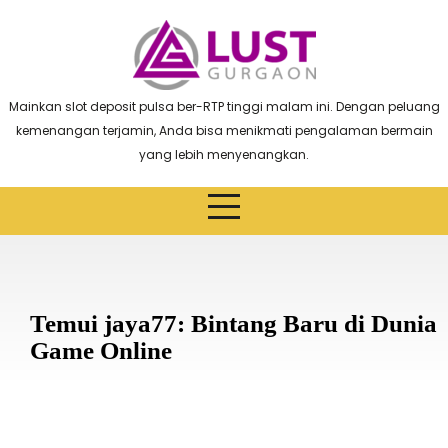
Skip
to
content
Mainkan slot deposit pulsa ber-RTP tinggi malam ini. Dengan peluang
kemenangan terjamin, Anda bisa menikmati pengalaman bermain
yang lebih menyenangkan.
Temui jaya77: Bintang Baru di Dunia
Game Online