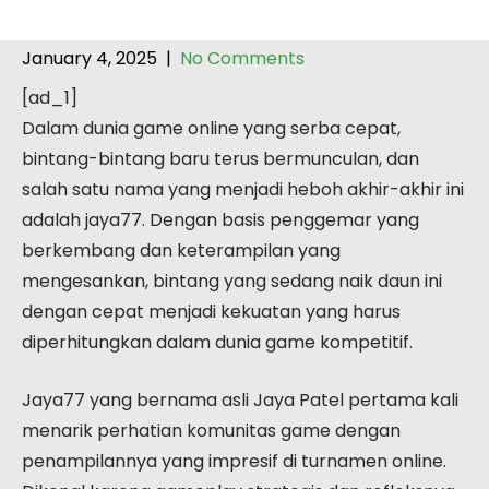
January 4, 2025
|
No Comments
[ad_1]
Dalam dunia game online yang serba cepat,
bintang-bintang baru terus bermunculan, dan
salah satu nama yang menjadi heboh akhir-akhir ini
adalah jaya77. Dengan basis penggemar yang
berkembang dan keterampilan yang
mengesankan, bintang yang sedang naik daun ini
dengan cepat menjadi kekuatan yang harus
diperhitungkan dalam dunia game kompetitif.
Jaya77 yang bernama asli Jaya Patel pertama kali
menarik perhatian komunitas game dengan
penampilannya yang impresif di turnamen online.