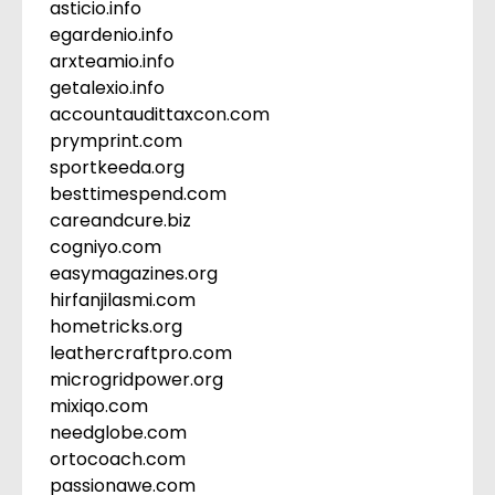
asticio.info
egardenio.info
arxteamio.info
getalexio.info
accountaudittaxcon.com
prymprint.com
sportkeeda.org
besttimespend.com
careandcure.biz
cogniyo.com
easymagazines.org
hirfanjilasmi.com
hometricks.org
leathercraftpro.com
microgridpower.org
mixiqo.com
needglobe.com
ortocoach.com
passionawe.com