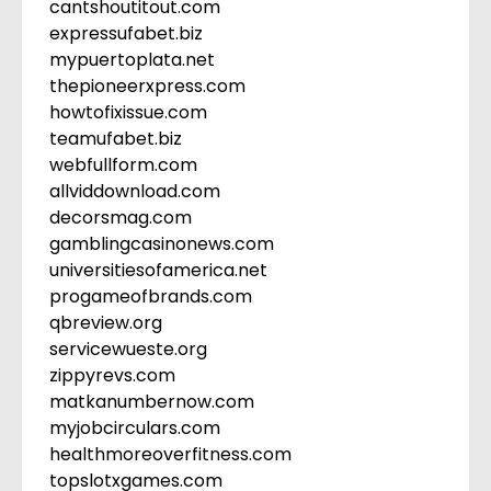
cantshoutitout.com
expressufabet.biz
mypuertoplata.net
thepioneerxpress.com
howtofixissue.com
teamufabet.biz
webfullform.com
allviddownload.com
decorsmag.com
gamblingcasinonews.com
universitiesofamerica.net
progameofbrands.com
qbreview.org
servicewueste.org
zippyrevs.com
matkanumbernow.com
myjobcirculars.com
healthmoreoverfitness.com
topslotxgames.com