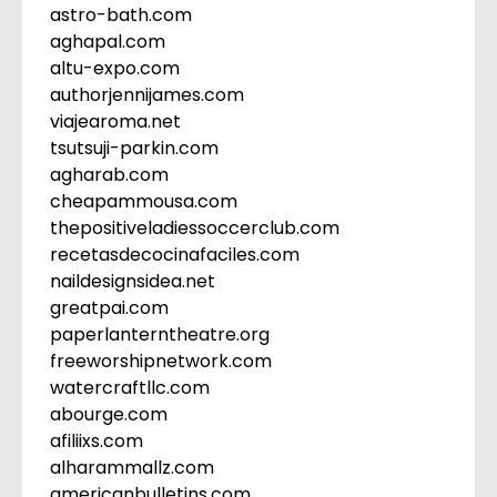
astro-bath.com
aghapal.com
altu-expo.com
authorjennijames.com
viajearoma.net
tsutsuji-parkin.com
agharab.com
cheapammousa.com
thepositiveladiessoccerclub.com
recetasdecocinafaciles.com
naildesignsidea.net
greatpai.com
paperlanterntheatre.org
freeworshipnetwork.com
watercraftllc.com
abourge.com
afiliixs.com
alharammallz.com
americanbulletins.com