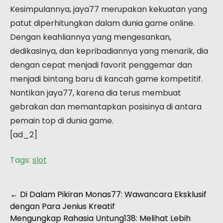
Kesimpulannya, jaya77 merupakan kekuatan yang
patut diperhitungkan dalam dunia game online.
Dengan keahliannya yang mengesankan,
dedikasinya, dan kepribadiannya yang menarik, dia
dengan cepat menjadi favorit penggemar dan
menjadi bintang baru di kancah game kompetitif.
Nantikan jaya77, karena dia terus membuat
gebrakan dan memantapkan posisinya di antara
pemain top di dunia game.
[ad_2]
Tags:
slot
Post
←
Di Dalam Pikiran Monas77: Wawancara Eksklusif
dengan Para Jenius Kreatif
navigation
Mengungkap Rahasia Untung138: Melihat Lebih