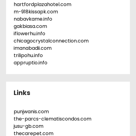
hartfordplazahotel.com
m-918kissapk.com
nabavkame.info
gakbiasa.com
iflowerhu.info
chicagocrystalconnection.com
imanabadii.com
trilipohu.info
appruptio.info
Links
punjwanis.com
the-parcs-clematiscondos.com
jusu-gb.com
thecarepet.com