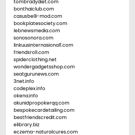
tombradydiet.com
bonthaiclub.com
casusbelli-mod.com
bookplatesociety.com
lebnewsmedia.com
sonosonora.com
linkuusinternasional1.com
friendsroll.com
spiderclothing.net
wondergadgetsshop.com
seatgurunews.com
3net.info
codeplex.info
okena.info
akunidpropokerqq.com
bespokecardetailing.com
bestfriendscredit.com
elibrary.biz
eczema-naturalcures.com