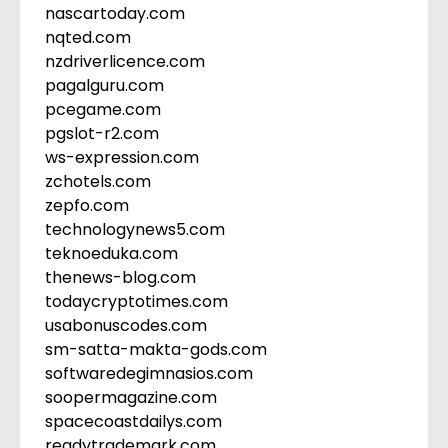
nascartoday.com
nqted.com
nzdriverlicence.com
pagalguru.com
pcegame.com
pgslot-r2.com
ws-expression.com
zchotels.com
zepfo.com
technologynews5.com
teknoeduka.com
thenews-blog.com
todaycryptotimes.com
usabonuscodes.com
sm-satta-makta-gods.com
softwaredegimnasios.com
soopermagazine.com
spacecoastdailys.com
readytrademark.com