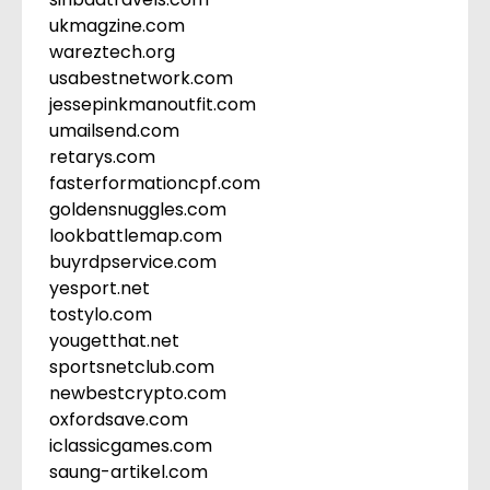
ukmagzine.com
wareztech.org
usabestnetwork.com
jessepinkmanoutfit.com
umailsend.com
retarys.com
fasterformationcpf.com
goldensnuggles.com
lookbattlemap.com
buyrdpservice.com
yesport.net
tostylo.com
yougetthat.net
sportsnetclub.com
newbestcrypto.com
oxfordsave.com
iclassicgames.com
saung-artikel.com