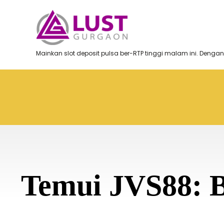
Skip
to
content
Mainkan slot deposit pulsa ber-RTP tinggi malam ini. De
Temui JVS88: B