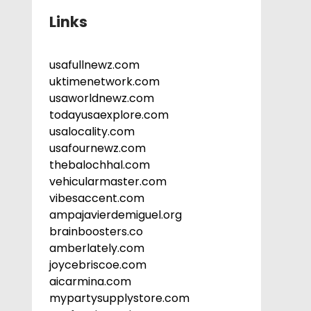
Links
usafullnewz.com
uktimenetwork.com
usaworldnewz.com
todayusaexplore.com
usalocality.com
usafournewz.com
thebalochhal.com
vehicularmaster.com
vibesaccent.com
ampajavierdemiguel.org
brainboosters.co
amberlately.com
joycebriscoe.com
aicarmina.com
mypartysupplystore.com