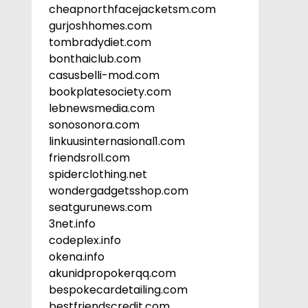
cheapnorthfacejacketsm.com
gurjoshhomes.com
tombradydiet.com
bonthaiclub.com
casusbelli-mod.com
bookplatesociety.com
lebnewsmedia.com
sonosonora.com
linkuusinternasional1.com
friendsroll.com
spiderclothing.net
wondergadgetsshop.com
seatgurunews.com
3net.info
codeplex.info
okena.info
akunidpropokerqq.com
bespokecardetailing.com
bestfriendscredit.com