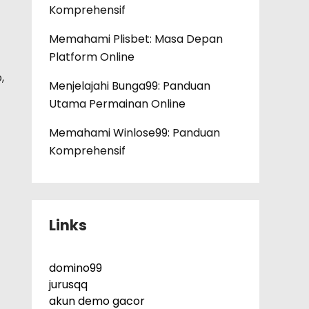
Komprehensif
Memahami Plisbet: Masa Depan
Platform Online
,
Menjelajahi Bunga99: Panduan
Utama Permainan Online
Memahami Winlose99: Panduan
Komprehensif
Links
domino99
jurusqq
akun demo gacor