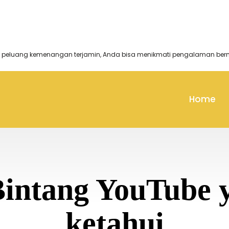
ngan peluang kemenangan terjamin, Anda bisa menikmati pengalaman be
Home
intang YouTube 
ketahui