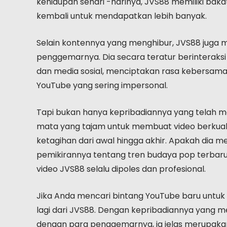
kehidupan sehari -harinya, JVS88 memiliki b
kembali untuk mendapatkan lebih banyak.
Selain kontennya yang menghibur, JVS88 juga m
penggemarnya. Dia secara teratur berinteraksi 
dan media sosial, menciptakan rasa kebersamaa
YouTube yang sering impersonal.
Tapi bukan hanya kepribadiannya yang telah me
mata yang tajam untuk membuat video berkual
ketagihan dari awal hingga akhir. Apakah dia
pemikirannya tentang tren budaya pop terbaru,
video JVS88 selalu dipoles dan profesional.
Jika Anda mencari bintang YouTube baru untuk 
lagi dari JVS88. Dengan kepribadiannya yang me
dengan para penggemarnya, ia jelas merupakan 