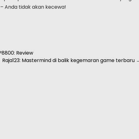
t – Anda tidak akan kecewa!
P8800: Review
Raja123: Mastermind di balik kegemaran game terbaru