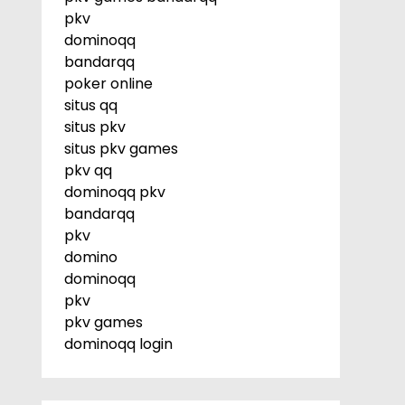
pkv
dominoqq
bandarqq
poker online
situs qq
situs pkv
situs pkv games
pkv qq
dominoqq pkv
bandarqq
pkv
domino
dominoqq
pkv
pkv games
dominoqq login