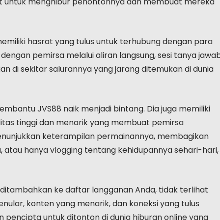
akat untuk menghibur penontonnya dan membuat mereka
emiliki hasrat yang tulus untuk terhubung dengan para
dengan pemirsa melalui aliran langsung, sesi tanya jawab
n di sekitar salurannya yang jarang ditemukan di dunia
mbantu JVS88 naik menjadi bintang. Dia juga memiliki
itas tinggi dan menarik yang membuat pemirsa
 menunjukkan keterampilan permainannya, membagikan
 atau hanya vlogging tentang kehidupannya sehari-hari,
ditambahkan ke daftar langganan Anda, tidak terlihat
nular, konten yang menarik, dan koneksi yang tulus
pencipta untuk ditonton di dunia hiburan online yang