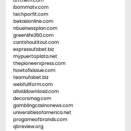
offthem.com
ibommatv.com
techporfit.com
bekasionline.com
nbusinessplan.com
greenlife360.com
cantshoutitout.com
expressufabet.biz
mypuertoplata.net
thepioneerxpress.com
howtofixissue.com
teamufabet.biz
webfullform.com
allviddownload.com
decorsmag.com
gamblingcasinonews.com
universitiesofamerica.net
progameofbrands.com
qbreview.org