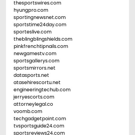
thesportswires.com
hyungpro.com
sportingnewsnet.com
sportstime24day.com
sporteslive.com
theblingblingshields.com
pinkfrenchtipnails.com
newgamestv.com
sportsgallerys.com
sportsmirrors.net
datasports.net
atasehirescortu.net
engineeringtechub.com
jerryescorts.com
attorneylegal.co
voomb.com
techgadgetpoint.com
tvsportsguide24.com
sportsreviews24.com