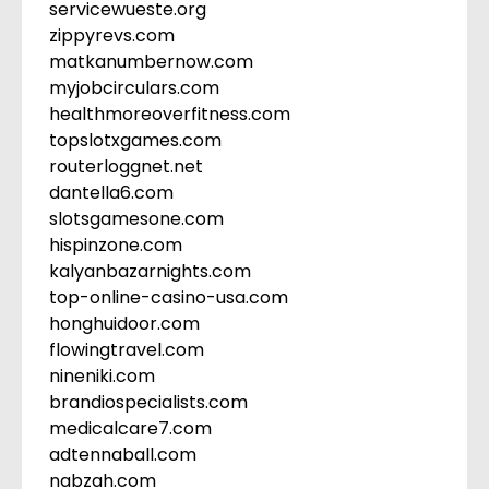
servicewueste.org
zippyrevs.com
matkanumbernow.com
myjobcirculars.com
healthmoreoverfitness.com
topslotxgames.com
routerloggnet.net
dantella6.com
slotsgamesone.com
hispinzone.com
kalyanbazarnights.com
top-online-casino-usa.com
honghuidoor.com
flowingtravel.com
nineniki.com
brandiospecialists.com
medicalcare7.com
adtennaball.com
nabzah.com