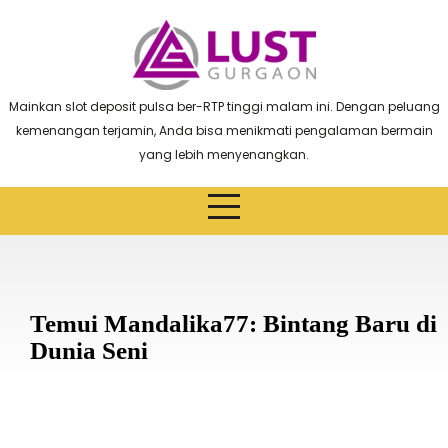
Skip
to
content
Mainkan slot deposit pulsa ber-RTP tinggi malam ini. Dengan peluang
kemenangan terjamin, Anda bisa menikmati pengalaman bermain
yang lebih menyenangkan.
Temui Mandalika77: Bintang Baru di
Dunia Seni