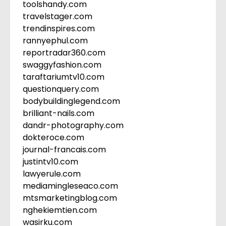
toolshandy.com
travelstager.com
trendinspires.com
rannyephul.com
reportradar360.com
swaggyfashion.com
taraftariumtv10.com
questionquery.com
bodybuildinglegend.com
brilliant-nails.com
dandr-photography.com
dokteroce.com
journal-francais.com
justintv10.com
lawyerule.com
mediamingleseaco.com
mtsmarketingblog.com
nghekiemtien.com
wasirku.com