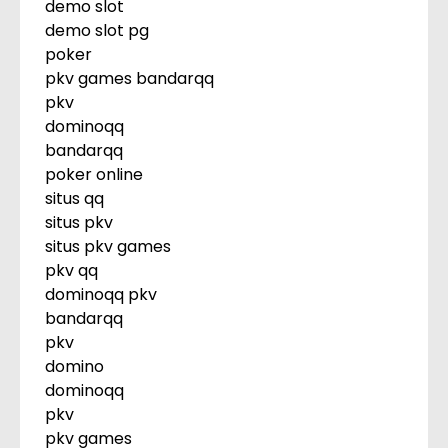
demo slot
demo slot pg
poker
pkv games bandarqq
pkv
dominoqq
bandarqq
poker online
situs qq
situs pkv
situs pkv games
pkv qq
dominoqq pkv
bandarqq
pkv
domino
dominoqq
pkv
pkv games