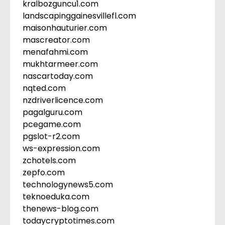
kralbozguncu1.com
landscapinggainesvillefl.com
maisonhauturier.com
mascreator.com
menafahmi.com
mukhtarmeer.com
nascartoday.com
nqted.com
nzdriverlicence.com
pagalguru.com
pcegame.com
pgslot-r2.com
ws-expression.com
zchotels.com
zepfo.com
technologynews5.com
teknoeduka.com
thenews-blog.com
todaycryptotimes.com