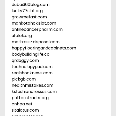
dubai360blog.com
lucky77slot.org
growmefast.com
mahkotahokislot.com
onlinecancerpharm.com
ufalek.org
mattress-disposal.com
happyflooringandcabinets.com
bodybuildinglife.co
qrdoggy.com
technologygud.com
realshocknews.com
pickgb.com
healthmistakes.com
ksfashiondresses.com
patterntrader.org
cnhpa.net
sitalotus.com