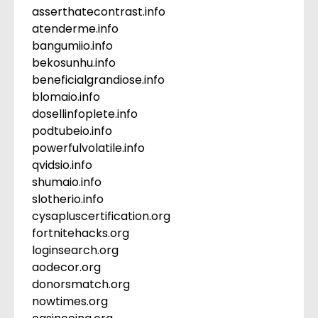
asserthatecontrast.info
atenderme.info
bangumiio.info
bekosunhu.info
beneficialgrandiose.info
blomaio.info
dosellinfoplete.info
podtubeio.info
powerfulvolatile.info
qvidsio.info
shumaio.info
slotherio.info
cysapluscertification.org
fortnitehacks.org
loginsearch.org
aodecor.org
donorsmatch.org
nowtimes.org