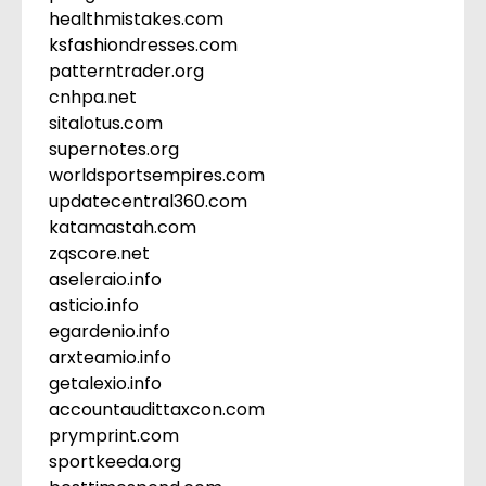
healthmistakes.com
ksfashiondresses.com
patterntrader.org
cnhpa.net
sitalotus.com
supernotes.org
worldsportsempires.com
updatecentral360.com
katamastah.com
zqscore.net
aseleraio.info
asticio.info
egardenio.info
arxteamio.info
getalexio.info
accountaudittaxcon.com
prymprint.com
sportkeeda.org