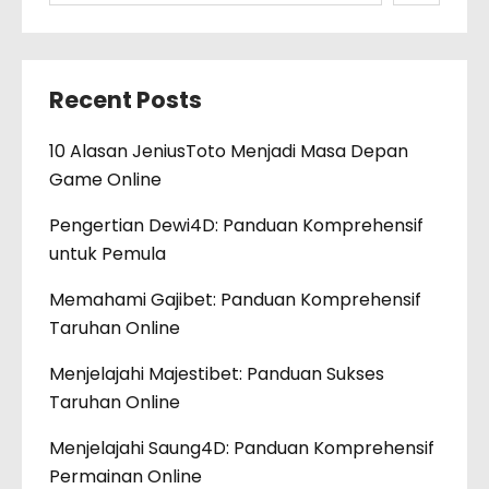
Recent Posts
10 Alasan JeniusToto Menjadi Masa Depan
Game Online
Pengertian Dewi4D: Panduan Komprehensif
untuk Pemula
Memahami Gajibet: Panduan Komprehensif
Taruhan Online
Menjelajahi Majestibet: Panduan Sukses
Taruhan Online
Menjelajahi Saung4D: Panduan Komprehensif
Permainan Online