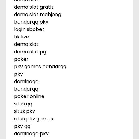
demo slot gratis
demo slot mahjong
bandarqq pkv
login sbobet
hk live
demo slot
demo slot pg
poker
pkv games bandarqq
pkv
dominoqq
bandarqq
poker online
situs qq
situs pkv
situs pkv games
pkv qq
dominoqq pkv