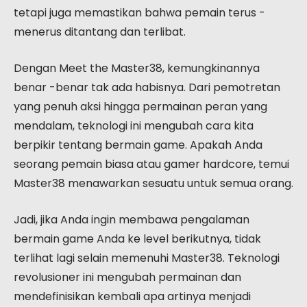
tetapi juga memastikan bahwa pemain terus -
menerus ditantang dan terlibat.
Dengan Meet the Master38, kemungkinannya
benar -benar tak ada habisnya. Dari pemotretan
yang penuh aksi hingga permainan peran yang
mendalam, teknologi ini mengubah cara kita
berpikir tentang bermain game. Apakah Anda
seorang pemain biasa atau gamer hardcore, temui
Master38 menawarkan sesuatu untuk semua orang.
Jadi, jika Anda ingin membawa pengalaman
bermain game Anda ke level berikutnya, tidak
terlihat lagi selain memenuhi Master38. Teknologi
revolusioner ini mengubah permainan dan
mendefinisikan kembali apa artinya menjadi