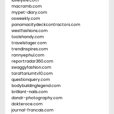
luvelylife.com
macramb.com
mypet-diary.com
oxweekly.com
panamacitydeckcontractors.com
westfashions.com
toolshandy.com
travelstager.com
trendinspires.com
rannyephul.com
reportradar360.com
swaggyfashion.com
taraftariumtv10.com
questionquery.com
bodybuildinglegend.com
brilliant-nails.com
dandr-photography.com
dokteroce.com
journal-francais.com