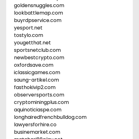
goldensnuggles.com
lookbattlemap.com
buyrdpservice.com
yesport.net
tostylo.com
yougetthat.net
sportsnetclub.com
newbestcrypto.com
oxfordsave.com
iclassicgames.com
saung-artikel.com
fasthokivip2.com
observersports.com
cryptominingplus.com
aquinoticiaspe.com
longhairedfrenchbulldog.com
lawyersforhire.co
businemarket.com