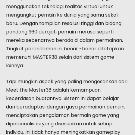
menggunakan teknologi realitas virtual untuk
mengangkut pemain ke dunia yang sama sekali
baru. Dengan tampilan resolusi tinggi dan bidang
pandang 360 derajat, pemain merasa seperti
mereka sebenarnya berada di dalam permainan.
Tingkat perendaman ini benar -benar ditetapkan
memenuhi MASTER38 selain dari sistem game
lainnya.
Tapi mungkin aspek yang paling mengesankan dari
Meet the Master38 adalah kemampuan
kecerdasan buatannya. Sistem ini dapat belajar
dan beradaptasi dengan gaya permainan pemain,
menciptakan pengalaman bermain game yang
dipersonalisasi yang disesuaikan untuk setiap
individu. Ini tidak hanya meningkatkan gameplay