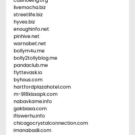
casinoeing.org
livemocha.biz
streetlife.biz
hyves.biz
enoughinfo.net
pinhive.net
warnabet.net
bollym4u.me
bolly2tollyblog.me
pandaclub.me
flyttevask.io
byhous.com
hartfordplazahotel.com
m-918kissapk.com
nabavkame.info
gakbiasa.com
iflowerhu.info
chicagocrystalconnection.com
imanabadii.com