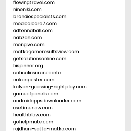
flowingtravel.com
nineniki.com
brandiospecialists.com
medicalcare7.com
adtennaball.com
nabzah.com
mongive.com
matkagameresultsview.com
getsolutionsonline.com
hispinner.org
criticalinsurance.info
nokariposter.com
kalyan-guessing-nightplay.com
gameofpanels.com
androidappsdownloader.com
usetimenow.com
healthblow.com
gohelpmate.com
rajdhani-satta-matka.com