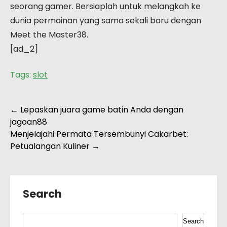
seorang gamer. Bersiaplah untuk melangkah ke
dunia permainan yang sama sekali baru dengan
Meet the Master38.
[ad_2]
Tags:
slot
Post
←
Lepaskan juara game batin Anda dengan
jagoan88
navigation
Menjelajahi Permata Tersembunyi Cakarbet:
Petualangan Kuliner
→
Search
Search