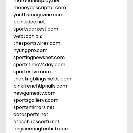
matahari88play.net
moneydescriptor.com
youthsmagazine.com
painaidee.net
sportsdarkest.com
webtoon.biz
thesportswires.com
hyungpro.com
sportingnewsnet.com
sportstime24day.com
sporteslive.com
theblingblingshields.com
pinkfrenchtipnails.com
newgamestv.com
sportsgallerys.com
sportsmirrors.net
datasports.net
atasehirescortu.net
engineeringtechub.com