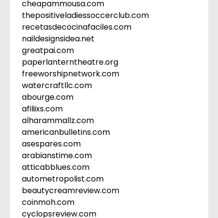
cheapammousa.com
thepositiveladiessoccerclub.com
recetasdecocinafaciles.com
naildesignsidea.net
greatpai.com
paperlanterntheatre.org
freeworshipnetwork.com
watercraftllc.com
abourge.com
afiliixs.com
alharammallz.com
americanbulletins.com
asespares.com
arabianstime.com
atticabblues.com
autometropolist.com
beautycreamreview.com
coinmoh.com
cyclopsreview.com