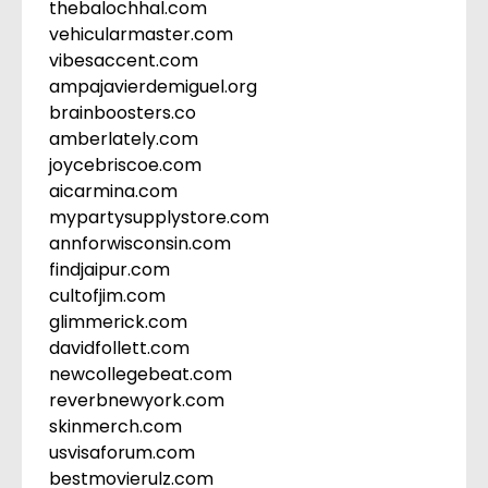
thebalochhal.com
vehicularmaster.com
vibesaccent.com
ampajavierdemiguel.org
brainboosters.co
amberlately.com
joycebriscoe.com
aicarmina.com
mypartysupplystore.com
annforwisconsin.com
findjaipur.com
cultofjim.com
glimmerick.com
davidfollett.com
newcollegebeat.com
reverbnewyork.com
skinmerch.com
usvisaforum.com
bestmovierulz.com