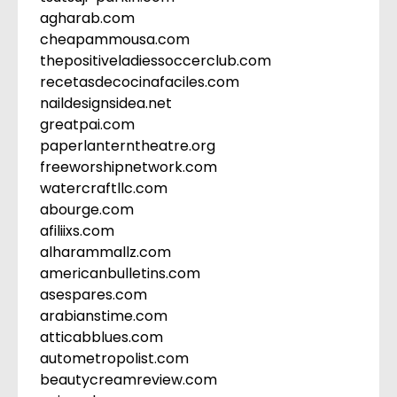
agharab.com
cheapammousa.com
thepositiveladiessoccerclub.com
recetasdecocinafaciles.com
naildesignsidea.net
greatpai.com
paperlanterntheatre.org
freeworshipnetwork.com
watercraftllc.com
abourge.com
afiliixs.com
alharammallz.com
americanbulletins.com
asespares.com
arabianstime.com
atticabblues.com
autometropolist.com
beautycreamreview.com