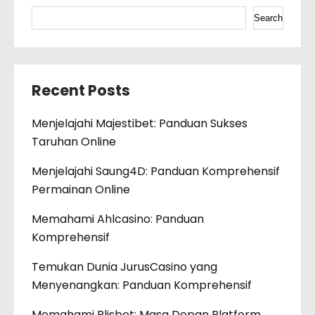
Search
Recent Posts
Menjelajahi Majestibet: Panduan Sukses
Taruhan Online
Menjelajahi Saung4D: Panduan Komprehensif
Permainan Online
Memahami Ahlcasino: Panduan
Komprehensif
Temukan Dunia JurusCasino yang
Menyenangkan: Panduan Komprehensif
Memahami Plisbet: Masa Depan Platform