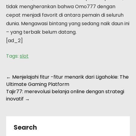
tidak mengherankan bahwa Omo777 dengan
cepat menjadi favorit di antara pemain di seluruh
dunia. Mengawasi bintang yang sedang naik daun ini
– yang terbaik belum datang.
[ad_2]
Tags:
slot
Post
←
Menjelajahi fitur -fitur menarik dari Ligahokie: The
Ultimate Gaming Platform
navigation
Tajir77: merevolusi belanja online dengan strategi
inovatif
→
Search