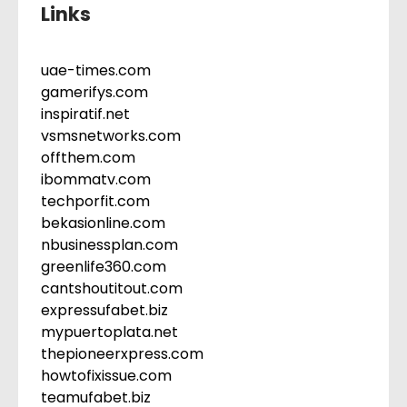
Links
uae-times.com
gamerifys.com
inspiratif.net
vsmsnetworks.com
offthem.com
ibommatv.com
techporfit.com
bekasionline.com
nbusinessplan.com
greenlife360.com
cantshoutitout.com
expressufabet.biz
mypuertoplata.net
thepioneerxpress.com
howtofixissue.com
teamufabet.biz