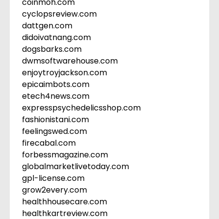
coinmoh.com
cyclopsreview.com
dattgen.com
didoivatnang.com
dogsbarks.com
dwmsoftwarehouse.com
enjoytroyjackson.com
epicaimbots.com
etech4news.com
expresspsychedelicsshop.com
fashionistani.com
feelingswed.com
firecabal.com
forbessmagazine.com
globalmarketlivetoday.com
gpl-license.com
grow2every.com
healthhousecare.com
healthkartreview.com