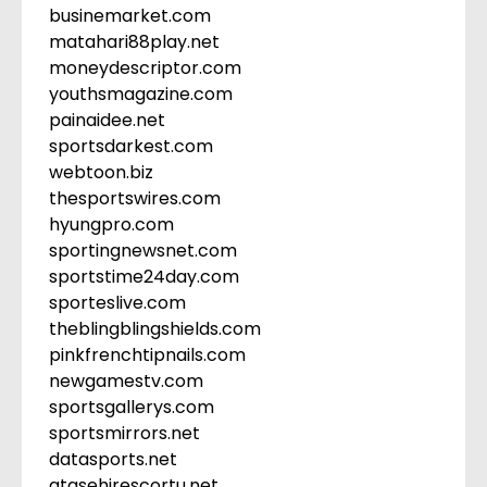
businemarket.com
matahari88play.net
moneydescriptor.com
youthsmagazine.com
painaidee.net
sportsdarkest.com
webtoon.biz
thesportswires.com
hyungpro.com
sportingnewsnet.com
sportstime24day.com
sporteslive.com
theblingblingshields.com
pinkfrenchtipnails.com
newgamestv.com
sportsgallerys.com
sportsmirrors.net
datasports.net
atasehirescortu.net