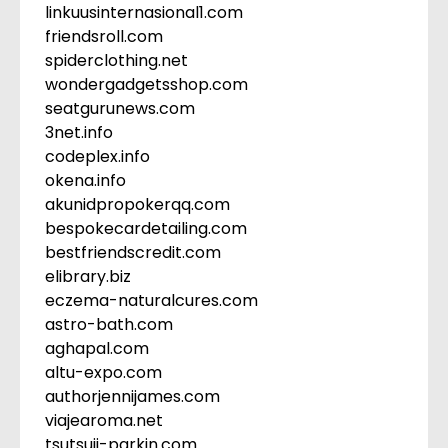
linkuusinternasional1.com
friendsroll.com
spiderclothing.net
wondergadgetsshop.com
seatgurunews.com
3net.info
codeplex.info
okena.info
akunidpropokerqq.com
bespokecardetailing.com
bestfriendscredit.com
elibrary.biz
eczema-naturalcures.com
astro-bath.com
aghapal.com
altu-expo.com
authorjennijames.com
viajearoma.net
tsutsuji-parkin.com