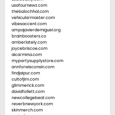
usafournewz.com
thebalochhal.com
vehicularmaster.com
vibesaccent.com
ampajavierdemiguel.org
brainboosters.co
amberlately.com
joycebriscoe.com
aicarmina.com
mypartysupplystore.com
annforwisconsin.com
findjaipur.com
cultofjim.com
glimmerick.com
davidfollett.com
newcollegebeat.com
reverbnewyork.com
skinmerch.com