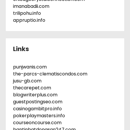
imanabadii.com
trilipohu.info
appruptio.info
Links
punjwanis.com
the-parcs-clematiscondos.com
jusu-gb.com
thecarepet.com
blogwriterplus.com
guestpostingseo.com
casinogambitpro.info
pokerplaymasters.info
courseoncourse.com
bantinbatdongsan247.com