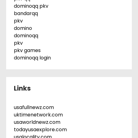
dominoqq pkv
bandarqq
pkv
domino
dominoqq
pkv
pkv games
dominoqq login
Links
usafullnewz.com
uktimenetwork.com
usaworldnewz.com
todayusaexplore.com
usalocality.com