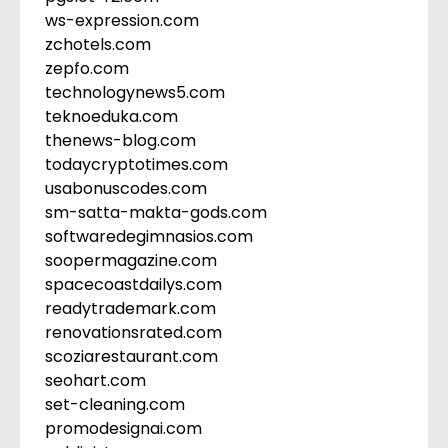
ws-expression.com
zchotels.com
zepfo.com
technologynews5.com
teknoeduka.com
thenews-blog.com
todaycryptotimes.com
usabonuscodes.com
sm-satta-makta-gods.com
softwaredegimnasios.com
soopermagazine.com
spacecoastdailys.com
readytrademark.com
renovationsrated.com
scoziarestaurant.com
seohart.com
set-cleaning.com
promodesignai.com