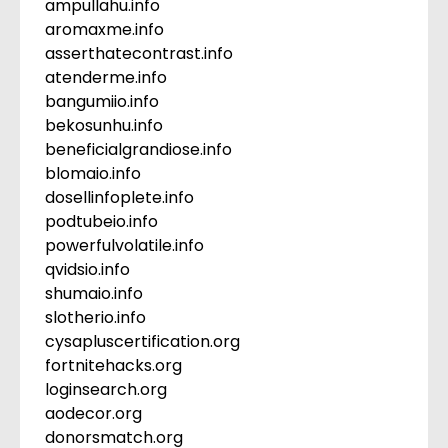
ampullahu.info
aromaxme.info
asserthatecontrast.info
atenderme.info
bangumiio.info
bekosunhu.info
beneficialgrandiose.info
blomaio.info
dosellinfoplete.info
podtubeio.info
powerfulvolatile.info
qvidsio.info
shumaio.info
slotherio.info
cysapluscertification.org
fortnitehacks.org
loginsearch.org
aodecor.org
donorsmatch.org