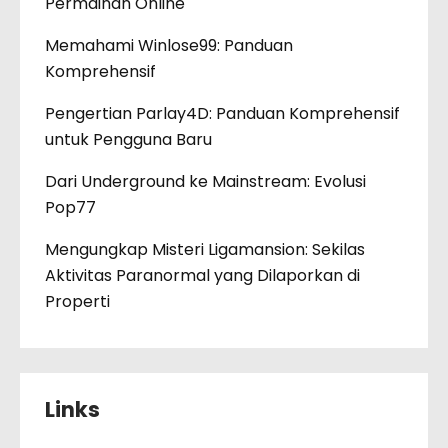
Permainan Online
Memahami Winlose99: Panduan
Komprehensif
Pengertian Parlay4D: Panduan Komprehensif
untuk Pengguna Baru
Dari Underground ke Mainstream: Evolusi
Pop77
Mengungkap Misteri Ligamansion: Sekilas
Aktivitas Paranormal yang Dilaporkan di
Properti
Links