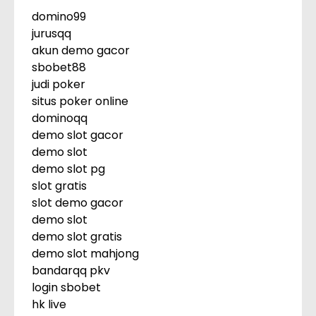
domino99
jurusqq
akun demo gacor
sbobet88
judi poker
situs poker online
dominoqq
demo slot gacor
demo slot
demo slot pg
slot gratis
slot demo gacor
demo slot
demo slot gratis
demo slot mahjong
bandarqq pkv
login sbobet
hk live