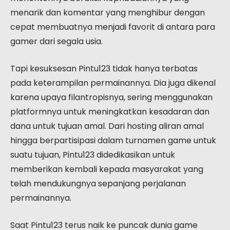
menarik dan komentar yang menghibur dengan
cepat membuatnya menjadi favorit di antara para
gamer dari segala usia.
Tapi kesuksesan Pintu123 tidak hanya terbatas
pada keterampilan permainannya. Dia juga dikenal
karena upaya filantropisnya, sering menggunakan
platformnya untuk meningkatkan kesadaran dan
dana untuk tujuan amal. Dari hosting aliran amal
hingga berpartisipasi dalam turnamen game untuk
suatu tujuan, Pintu123 didedikasikan untuk
memberikan kembali kepada masyarakat yang
telah mendukungnya sepanjang perjalanan
permainannya.
Saat Pintu123 terus naik ke puncak dunia game