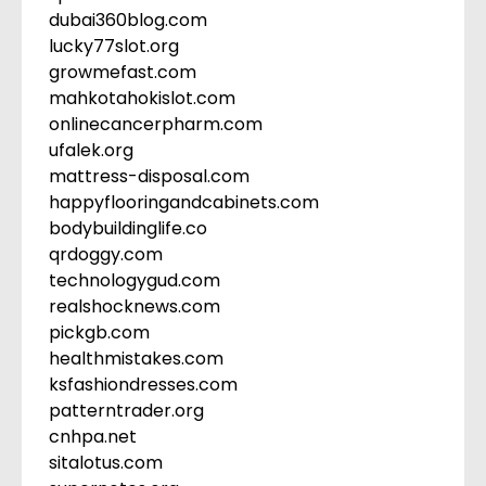
dubai360blog.com
lucky77slot.org
growmefast.com
mahkotahokislot.com
onlinecancerpharm.com
ufalek.org
mattress-disposal.com
happyflooringandcabinets.com
bodybuildinglife.co
qrdoggy.com
technologygud.com
realshocknews.com
pickgb.com
healthmistakes.com
ksfashiondresses.com
patterntrader.org
cnhpa.net
sitalotus.com