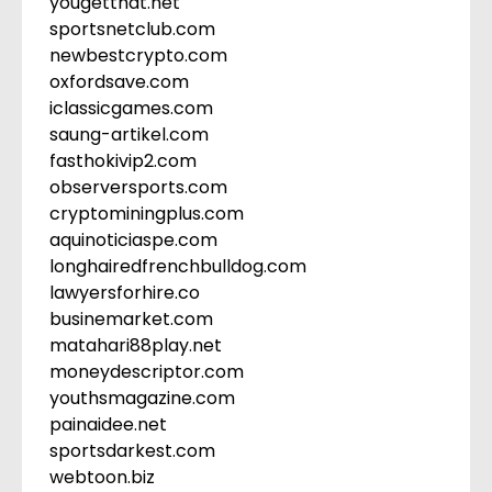
yougetthat.net
sportsnetclub.com
newbestcrypto.com
oxfordsave.com
iclassicgames.com
saung-artikel.com
fasthokivip2.com
observersports.com
cryptominingplus.com
aquinoticiaspe.com
longhairedfrenchbulldog.com
lawyersforhire.co
businemarket.com
matahari88play.net
moneydescriptor.com
youthsmagazine.com
painaidee.net
sportsdarkest.com
webtoon.biz