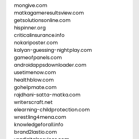
mongive.com
matkagameresultsview.com
getsolutionsonline.com
hispinner.org
criticalinsurance.info
nokariposter.com
kalyan-guessing-nightplay.com
gameofpanels.com
androidappsdownloader.com
usetimenow.com
healthblow.com
gohelpmate.com
rajdhani-satta-matka.com
writerscraft.net
elearning-childprotection.com
wrestling4mena.com
knowledgeforall.info
brand2lastio.com