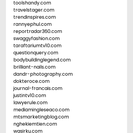
toolshandy.com
travelstager.com
trendinspires.com
rannyephul.com
reportradar360.com
swaggyfashion.com
taraftariumtv10.com
questionquery.com
bodybuildinglegend.com
brilliant-nails.com
dandr-photography.com
dokteroce.com
journal-francais.com
justintv10.com
lawyerule.com
mediamingleseaco.com
mtsmarketingblog.com
nghekiemtien.com
wasirku.com