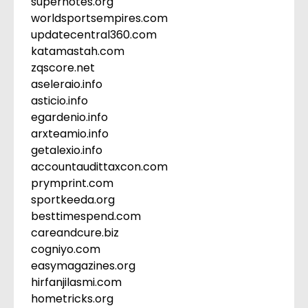
supernotes.org
worldsportsempires.com
updatecentral360.com
katamastah.com
zqscore.net
aseleraio.info
asticio.info
egardenio.info
arxteamio.info
getalexio.info
accountaudittaxcon.com
prymprint.com
sportkeeda.org
besttimespend.com
careandcure.biz
cogniyo.com
easymagazines.org
hirfanjilasmi.com
hometricks.org