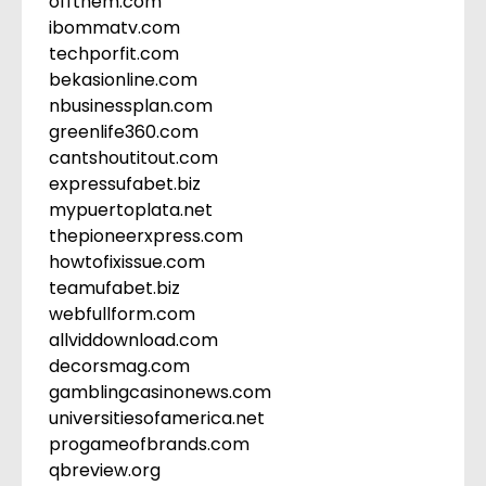
offthem.com
ibommatv.com
techporfit.com
bekasionline.com
nbusinessplan.com
greenlife360.com
cantshoutitout.com
expressufabet.biz
mypuertoplata.net
thepioneerxpress.com
howtofixissue.com
teamufabet.biz
webfullform.com
allviddownload.com
decorsmag.com
gamblingcasinonews.com
universitiesofamerica.net
progameofbrands.com
qbreview.org