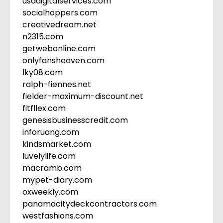
usadigitalservices.com
socialhoppers.com
creativedream.net
n2315.com
getwebonline.com
onlyfansheaven.com
lky08.com
ralph-fiennes.net
fielder-maximum-discount.net
fitfllex.com
genesisbusinesscredit.com
inforuang.com
kindsmarket.com
luvelylife.com
macramb.com
mypet-diary.com
oxweekly.com
panamacitydeckcontractors.com
westfashions.com