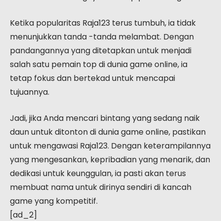
Ketika popularitas Raja123 terus tumbuh, ia tidak
menunjukkan tanda -tanda melambat. Dengan
pandangannya yang ditetapkan untuk menjadi
salah satu pemain top di dunia game online, ia
tetap fokus dan bertekad untuk mencapai
tujuannya.
Jadi, jika Anda mencari bintang yang sedang naik
daun untuk ditonton di dunia game online, pastikan
untuk mengawasi Raja123. Dengan keterampilannya
yang mengesankan, kepribadian yang menarik, dan
dedikasi untuk keunggulan, ia pasti akan terus
membuat nama untuk dirinya sendiri di kancah
game yang kompetitif.
[ad_2]