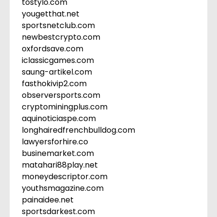
tostylo.com
yougetthat.net
sportsnetclub.com
newbestcrypto.com
oxfordsave.com
iclassicgames.com
saung-artikel.com
fasthokivip2.com
observersports.com
cryptominingplus.com
aquinoticiaspe.com
longhairedfrenchbulldog.com
lawyersforhire.co
businemarket.com
matahari88play.net
moneydescriptor.com
youthsmagazine.com
painaidee.net
sportsdarkest.com