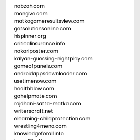
nabzah.com
mongive.com
matkagameresultsview.com
getsolutionsonline.com
hispinner.org
criticalinsurance.info
nokariposter.com
kalyan-guessing-nightplay.com
gameofpanels.com
androidappsdownloader.com
usetimenow.com
healthblow.com
gohelpmate.com
rajdhani-satta-matka.com
writerscraft.net
elearning-childprotection.com
wrestling4mena.com
knowledgeforall.info