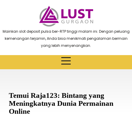
Skip
to
content
Mainkan slot deposit pulsa ber-RTP tinggi malam ini. Dengan peluang
kemenangan terjamin, Anda bisa menikmati pengalaman bermain
yang lebih menyenangkan.
Temui Raja123: Bintang yang
Meningkatnya Dunia Permainan
Online