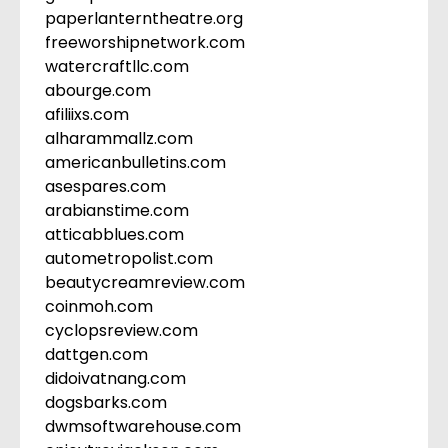
paperlanterntheatre.org
freeworshipnetwork.com
watercraftllc.com
abourge.com
afiliixs.com
alharammallz.com
americanbulletins.com
asespares.com
arabianstime.com
atticabblues.com
autometropolist.com
beautycreamreview.com
coinmoh.com
cyclopsreview.com
dattgen.com
didoivatnang.com
dogsbarks.com
dwmsoftwarehouse.com