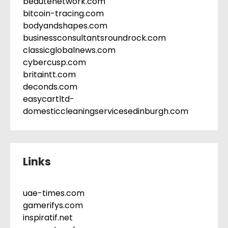
beautenetwork.com
bitcoin-tracing.com
bodyandshapes.com
businessconsultantsroundrock.com
classicglobalnews.com
cybercusp.com
britaintt.com
deconds.com
easycartltd-
domesticcleaningservicesedinburgh.com
Links
uae-times.com
gamerifys.com
inspiratif.net