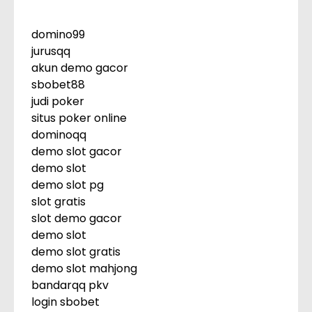
domino99
jurusqq
akun demo gacor
sbobet88
judi poker
situs poker online
dominoqq
demo slot gacor
demo slot
demo slot pg
slot gratis
slot demo gacor
demo slot
demo slot gratis
demo slot mahjong
bandarqq pkv
login sbobet