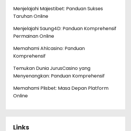
Menjelajahi Majestibet: Panduan Sukses
Taruhan Online
Menjelajahi Saung4D: Panduan Komprehensif
Permainan Online
Memahami Ahlcasino: Panduan
Komprehensif
Temukan Dunia JurusCasino yang
Menyenangkan: Panduan Komprehensif
Memahami Plisbet: Masa Depan Platform
Online
Links