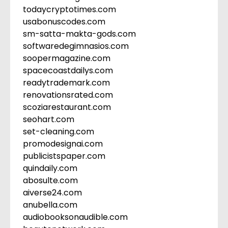
todaycryptotimes.com
usabonuscodes.com
sm-satta-makta-gods.com
softwaredegimnasios.com
soopermagazine.com
spacecoastdailys.com
readytrademark.com
renovationsrated.com
scoziarestaurant.com
seohart.com
set-cleaning.com
promodesignai.com
publicistspaper.com
quindaily.com
abosulte.com
aiverse24.com
anubella.com
audiobooksonaudible.com