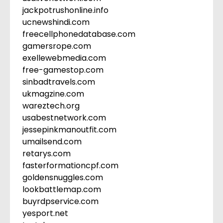
jackpotrushonline.info
ucnewshindi.com
freecellphonedatabase.com
gamersrope.com
exellewebmedia.com
free-gamestop.com
sinbadtravels.com
ukmagzine.com
wareztech.org
usabestnetwork.com
jessepinkmanoutfit.com
umailsend.com
retarys.com
fasterformationcpf.com
goldensnuggles.com
lookbattlemap.com
buyrdpservice.com
yesport.net