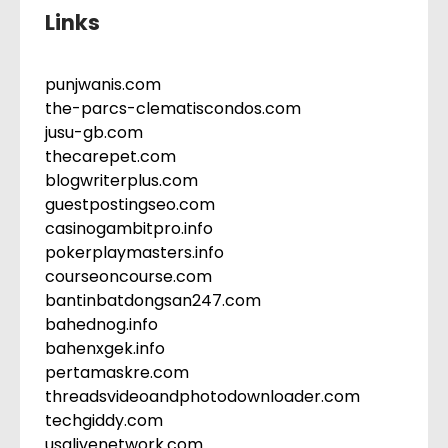
Links
punjwanis.com
the-parcs-clematiscondos.com
jusu-gb.com
thecarepet.com
blogwriterplus.com
guestpostingseo.com
casinogambitpro.info
pokerplaymasters.info
courseoncourse.com
bantinbatdongsan247.com
bahednog.info
bahenxgek.info
pertamaskre.com
threadsvideoandphotodownloader.com
techgiddy.com
usalivenetwork.com