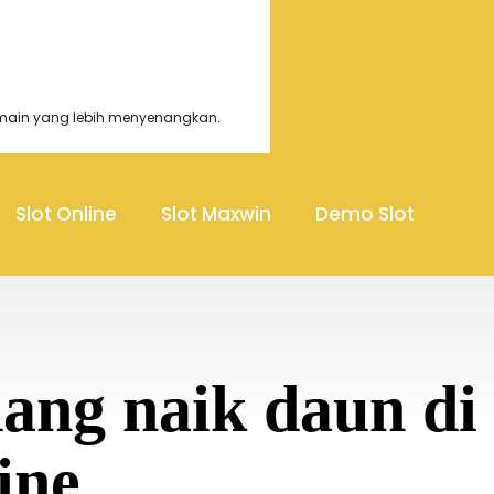
rmain yang lebih menyenangkan.
Slot Online
Slot Maxwin
Demo Slot
ang naik daun di
ine