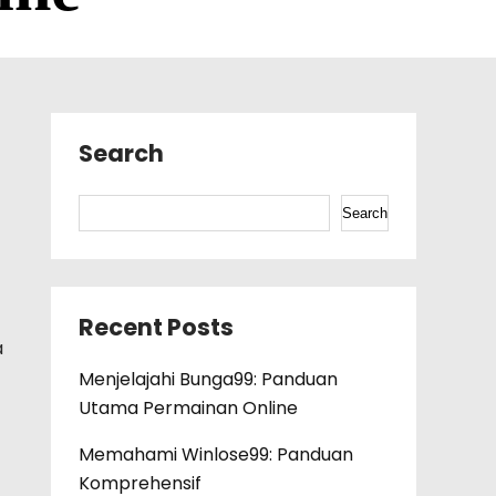
Search
Search
Recent Posts
a
Menjelajahi Bunga99: Panduan
Utama Permainan Online
Memahami Winlose99: Panduan
Komprehensif