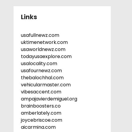
Links
usafullnewz.com
uktimenetwork.com
usaworldnewz.com
todayusaexplore.com
usalocality.com
usafournewz.com
thebalochhal.com
vehicularmaster.com
vibesaccent.com
ampajavierdemiguel.org
brainboosters.co
amberlately.com
joycebriscoe.com
aicarmina.com