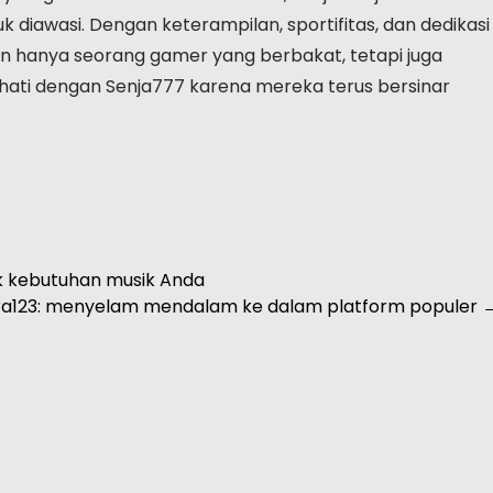
diawasi. Dengan keterampilan, sportifitas, dan dedikasi
n hanya seorang gamer yang berbakat, tetapi juga
-hati dengan Senja777 karena mereka terus bersinar
 kebutuhan musik Anda
ra123: menyelam mendalam ke dalam platform populer