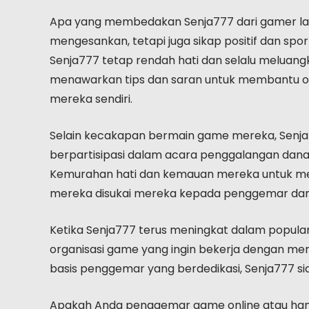
Apa yang membedakan Senja777 dari gamer la
mengesankan, tetapi juga sikap positif dan spor
Senja777 tetap rendah hati dan selalu meluan
menawarkan tips dan saran untuk membantu 
mereka sendiri.
Selain kecakapan bermain game mereka, Senja7
berpartisipasi dalam acara penggalangan dan
Kemurahan hati dan kemauan mereka untuk m
mereka disukai mereka kepada penggemar da
Ketika Senja777 terus meningkat dalam popular
organisasi game yang ingin bekerja dengan m
basis penggemar yang berdedikasi, Senja777 si
Apakah Anda penggemar game online atau hany