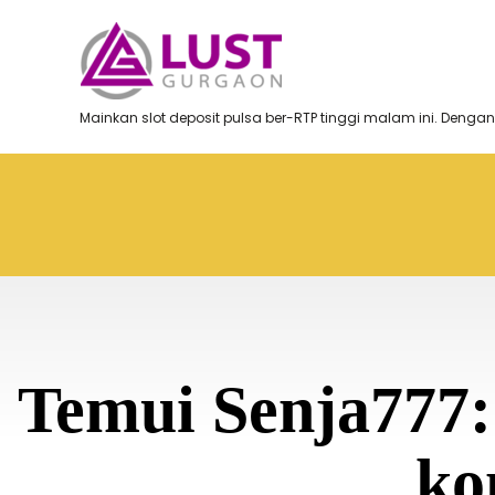
Skip
to
content
Mainkan slot deposit pulsa ber-RTP tinggi malam ini. De
Temui Senja777:
ko