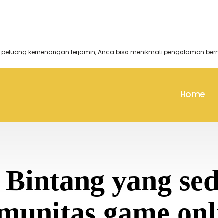
ngan peluang kemenangan terjamin, Anda bisa menikmati pengalaman be
Home
 Bintang yang sed
munitas game onl