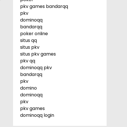
pkv games bandarqq
pkv
dominoqq
bandarqq
poker online
situs qq
situs pkv
situs pkv games
pkv qq
dominoqq pkv
bandarqq
pkv
domino
dominoqq
pkv
pkv games
dominoqq login