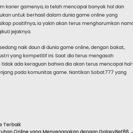
 karier gamenya, ia telah mencapai banyak hal dan
ukan untuk berhasil dalam dunia game online yang
 sikap positifnya, ia yakin akan terus mengharumkan nam
kuti jejaknya.
edang naik daun di dunia game online, dengan bakat,
ustri yang kompetitif ini. Saat dia terus mengasah
tidak ada keraguan bahwa dia akan terus mencapai hal
njang pada komunitas game. Nantikan Sobat777 yang
e Terbaik
Taruhan Online yang Menyenangkan dengan GalaxyBet88