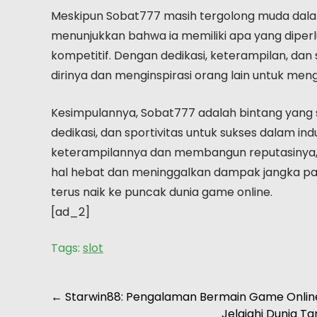
Meskipun Sobat777 masih tergolong muda dalam
menunjukkan bahwa ia memiliki apa yang diperl
kompetitif. Dengan dedikasi, keterampilan, dan
dirinya dan menginspirasi orang lain untuk mengi
Kesimpulannya, Sobat777 adalah bintang yang s
dedikasi, dan sportivitas untuk sukses dalam ind
keterampilannya dan membangun reputasinya, 
hal hebat dan meninggalkan dampak jangka pa
terus naik ke puncak dunia game online.
[ad_2]
Tags:
slot
Post
←
Starwin88: Pengalaman Bermain Game Onlin
Jelajahi Dunia 