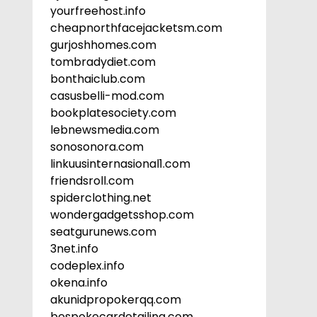
yourfreehost.info
cheapnorthfacejacketsm.com
gurjoshhomes.com
tombradydiet.com
bonthaiclub.com
casusbelli-mod.com
bookplatesociety.com
lebnewsmedia.com
sonosonora.com
linkuusinternasional1.com
friendsroll.com
spiderclothing.net
wondergadgetsshop.com
seatgurunews.com
3net.info
codeplex.info
okena.info
akunidpropokerqq.com
bespokecardetailing.com