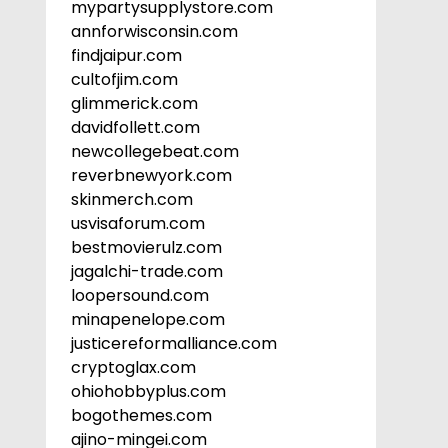
mypartysupplystore.com
annforwisconsin.com
findjaipur.com
cultofjim.com
glimmerick.com
davidfollett.com
newcollegebeat.com
reverbnewyork.com
skinmerch.com
usvisaforum.com
bestmovierulz.com
jagalchi-trade.com
loopersound.com
minapenelope.com
justicereformalliance.com
cryptoglax.com
ohiohobbyplus.com
bogothemes.com
ajino-mingei.com