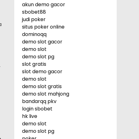
akun demo gacor
sbobet88
judi poker
a
situs poker online
dominoqq
demo slot gacor
demo slot
demo slot pg
slot gratis
-
slot demo gacor
demo slot
demo slot gratis
demo slot mahjong
bandarqq pkv
login sbobet
hk live
demo slot
demo slot pg
→
poker