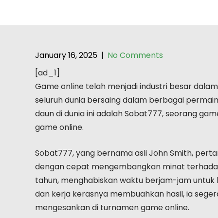
January 16, 2025
|
No Comments
[ad_1]
Game online telah menjadi industri besar dala
seluruh dunia bersaing dalam berbagai permain
daun di dunia ini adalah Sobat777, seorang g
game online.
Sobat777, yang bernama asli John Smith, perta
dengan cepat mengembangkan minat terhadap
tahun, menghabiskan waktu berjam-jam untuk 
dan kerja kerasnya membuahkan hasil, ia sege
mengesankan di turnamen game online.