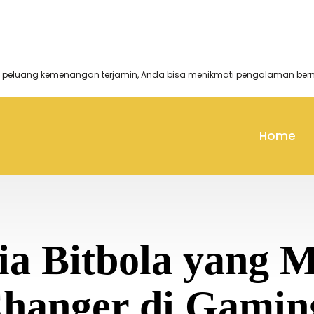
ngan peluang kemenangan terjamin, Anda bisa menikmati pengalaman be
Home
a Bitbola yang 
anger di Gamin