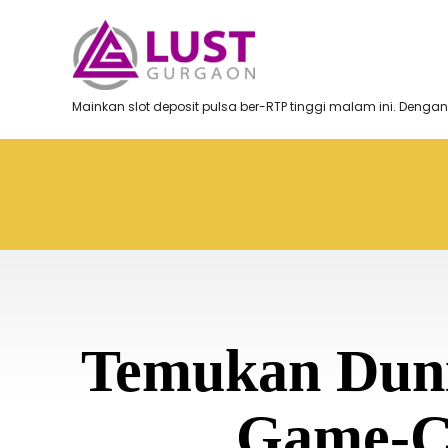
Skip
to
content
Mainkan slot deposit pulsa ber-RTP tinggi malam ini. De
Temukan Duni
Game-Ch