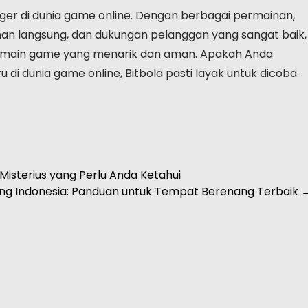
ger di dunia game online. Dengan berbagai permainan,
nan langsung, dan dukungan pelanggan yang sangat baik,
rmain game yang menarik dan aman. Apakah Anda
i dunia game online, Bitbola pasti layak untuk dicoba.
Misterius yang Perlu Anda Ketahui
g Indonesia: Panduan untuk Tempat Berenang Terbaik