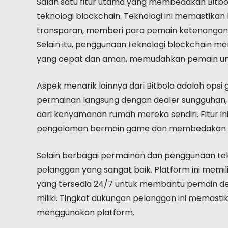
Salah satu fitur utama yang membedakan Bitbo
teknologi blockchain. Teknologi ini memastik
transparan, memberi para pemain ketenangan p
Selain itu, penggunaan teknologi blockchain
yang cepat dan aman, memudahkan pemain unt
Aspek menarik lainnya dari Bitbola adalah ops
permainan langsung dengan dealer sungguhan,
dari kenyamanan rumah mereka sendiri. Fitur 
pengalaman bermain game dan membedakan Bitb
Selain berbagai permainan dan penggunaan tek
pelanggan yang sangat baik. Platform ini memil
yang tersedia 24/7 untuk membantu pemain d
miliki. Tingkat dukungan pelanggan ini memast
menggunakan platform.