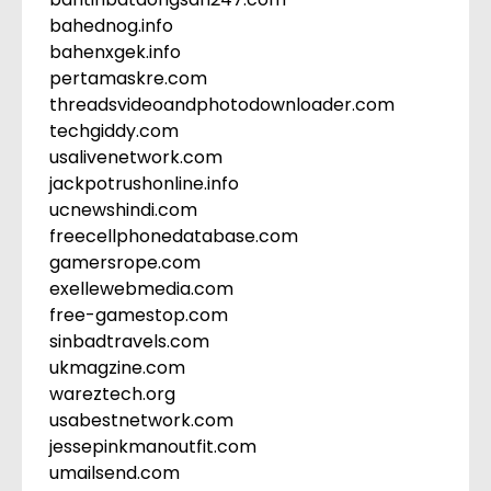
bahednog.info
bahenxgek.info
pertamaskre.com
threadsvideoandphotodownloader.com
techgiddy.com
usalivenetwork.com
jackpotrushonline.info
ucnewshindi.com
freecellphonedatabase.com
gamersrope.com
exellewebmedia.com
free-gamestop.com
sinbadtravels.com
ukmagzine.com
wareztech.org
usabestnetwork.com
jessepinkmanoutfit.com
umailsend.com