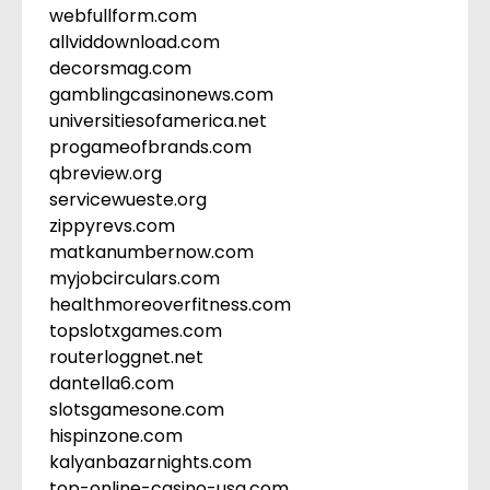
webfullform.com
allviddownload.com
decorsmag.com
gamblingcasinonews.com
universitiesofamerica.net
progameofbrands.com
qbreview.org
servicewueste.org
zippyrevs.com
matkanumbernow.com
myjobcirculars.com
healthmoreoverfitness.com
topslotxgames.com
routerloggnet.net
dantella6.com
slotsgamesone.com
hispinzone.com
kalyanbazarnights.com
top-online-casino-usa.com