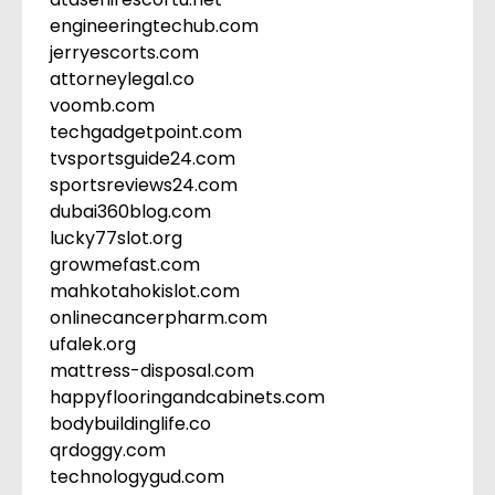
engineeringtechub.com
jerryescorts.com
attorneylegal.co
voomb.com
techgadgetpoint.com
tvsportsguide24.com
sportsreviews24.com
dubai360blog.com
lucky77slot.org
growmefast.com
mahkotahokislot.com
onlinecancerpharm.com
ufalek.org
mattress-disposal.com
happyflooringandcabinets.com
bodybuildinglife.co
qrdoggy.com
technologygud.com