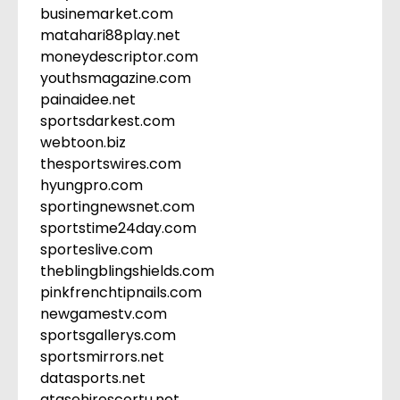
businemarket.com
matahari88play.net
moneydescriptor.com
youthsmagazine.com
painaidee.net
sportsdarkest.com
webtoon.biz
thesportswires.com
hyungpro.com
sportingnewsnet.com
sportstime24day.com
sporteslive.com
theblingblingshields.com
pinkfrenchtipnails.com
newgamestv.com
sportsgallerys.com
sportsmirrors.net
datasports.net
atasehirescortu.net