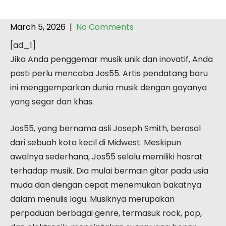
March 5, 2026
|
No Comments
[ad_1]
Jika Anda penggemar musik unik dan inovatif, Anda
pasti perlu mencoba Jos55. Artis pendatang baru
ini menggemparkan dunia musik dengan gayanya
yang segar dan khas.
Jos55, yang bernama asli Joseph Smith, berasal
dari sebuah kota kecil di Midwest. Meskipun
awalnya sederhana, Jos55 selalu memiliki hasrat
terhadap musik. Dia mulai bermain gitar pada usia
muda dan dengan cepat menemukan bakatnya
dalam menulis lagu. Musiknya merupakan
perpaduan berbagai genre, termasuk rock, pop,