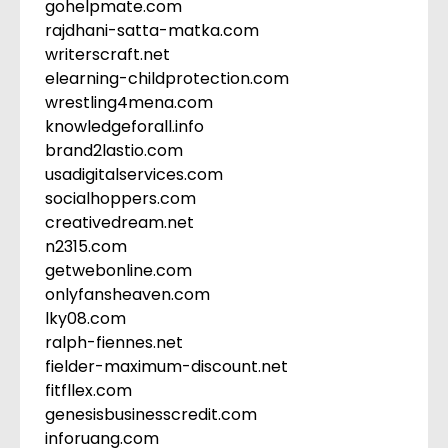
gohelpmate.com
rajdhani-satta-matka.com
writerscraft.net
elearning-childprotection.com
wrestling4mena.com
knowledgeforall.info
brand2lastio.com
usadigitalservices.com
socialhoppers.com
creativedream.net
n2315.com
getwebonline.com
onlyfansheaven.com
lky08.com
ralph-fiennes.net
fielder-maximum-discount.net
fitfllex.com
genesisbusinesscredit.com
inforuang.com