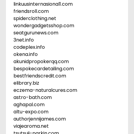
linkuusinternasional1.com
friendsroll.com
spiderclothing.net
wondergadgetsshop.com
seatgurunews.com
3net.info
codeplex.info
okena.info
akunidpropokerqq.com
bespokecardetailing.com
bestfriendscredit.com
elibrary.biz
eczema-naturalcures.com
astro-bath.com
aghapal.com
altu-expo.com
authorjennijames.com
viajearoma.net
tsutsuji-parkin.com