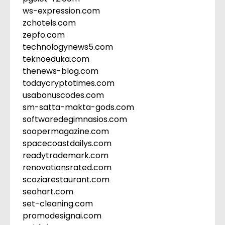
ws-expression.com
zchotels.com
zepfo.com
technologynews5.com
teknoeduka.com
thenews-blog.com
todaycryptotimes.com
usabonuscodes.com
sm-satta-makta-gods.com
softwaredegimnasios.com
soopermagazine.com
spacecoastdailys.com
readytrademark.com
renovationsrated.com
scoziarestaurant.com
seohart.com
set-cleaning.com
promodesignai.com