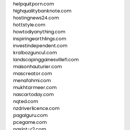
helpquitporn.com
highqualitybanknote.com
hostingnews24.com
hottstyle.com
howtodiyanything.com
inspiringearthlings.com
investindependent.com
kralbozguncu1.com
landscapinggainesvillefl.com
maisonhauturier.com
mascreator.com
menafahmi.com
mukhtarmeer.com
nascartoday.com
nqted.com
nzdriverlicence.com
pagalguru.com
pcegame.com
pgslot-r2.com