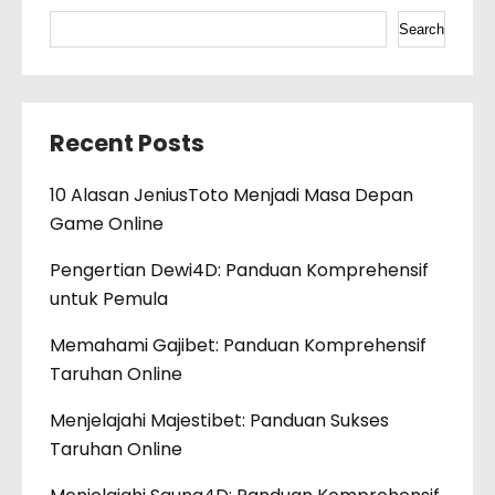
Search
Recent Posts
10 Alasan JeniusToto Menjadi Masa Depan
Game Online
Pengertian Dewi4D: Panduan Komprehensif
untuk Pemula
Memahami Gajibet: Panduan Komprehensif
Taruhan Online
Menjelajahi Majestibet: Panduan Sukses
Taruhan Online