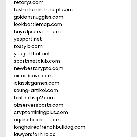
retarys.com
fasterformationcpf.com
goldensnuggles.com
lookbattlemap.com
buyrdpservice.com
yesport.net
tostylo.com
yougetthat.net
sportsnetclub.com
newbestcrypto.com
oxfordsave.com
iclassicgames.com
saung-artikel.com
fasthokivip2.com
observersports.com
cryptominingplus.com
aquinoticiaspe.com
longhairedfrenchbulldog.com
lawyersforhire.co