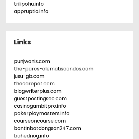
trilipohu.info
appruptio.info
Links
punjwanis.com
the-parcs-clematiscondos.com
jusu-gb.com
thecarepet.com
blogwriterplus.com
guestpostingseo.com
casinogambitpro.info
pokerplaymasters.info
courseoncourse.com
bantinbatdongsan247.com
bahednog.info