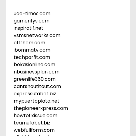
uae-times.com
gamerifys.com
inspiratif.net
vsmsnetworks.com
offthem.com
ibommatv.com
techporfit.com
bekasionline.com
nbusinessplan.com
greenlife360.com
cantshoutitout.com
expressufabet.biz
mypuertoplata.net
thepioneerxpress.com
howtofixissue.com
teamufabet.biz
webfullform.com