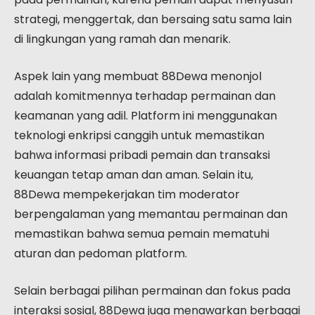
strategi, menggertak, dan bersaing satu sama lain
di lingkungan yang ramah dan menarik.
Aspek lain yang membuat 88Dewa menonjol
adalah komitmennya terhadap permainan dan
keamanan yang adil. Platform ini menggunakan
teknologi enkripsi canggih untuk memastikan
bahwa informasi pribadi pemain dan transaksi
keuangan tetap aman dan aman. Selain itu,
88Dewa mempekerjakan tim moderator
berpengalaman yang memantau permainan dan
memastikan bahwa semua pemain mematuhi
aturan dan pedoman platform.
Selain berbagai pilihan permainan dan fokus pada
interaksi sosial, 88Dewa juga menawarkan berbagai