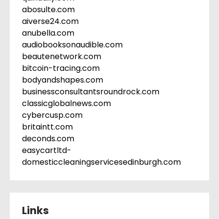
abosulte.com
aiverse24.com
anubella.com
audiobooksonaudible.com
beautenetwork.com
bitcoin-tracing.com
bodyandshapes.com
businessconsultantsroundrock.com
classicglobalnews.com
cybercusp.com
britaintt.com
deconds.com
easycartltd-
domesticcleaningservicesedinburgh.com
Links