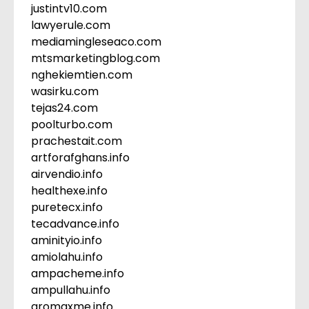
justintv10.com
lawyerule.com
mediamingleseaco.com
mtsmarketingblog.com
nghekiemtien.com
wasirku.com
tejas24.com
poolturbo.com
prachestait.com
artforafghans.info
airvendio.info
healthexe.info
puretecx.info
tecadvance.info
aminityio.info
amiolahu.info
ampacheme.info
ampullahu.info
aromaxme.info