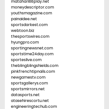
matahari88play.net
moneydescriptor.com
youthsmagazine.com
painaidee.net
sportsdarkest.com
webtoon.biz
thesportswires.com
hyungpro.com
sportingnewsnet.com
sportstime24day.com
sporteslive.com
theblingblingshields.com
pinkfrenchtipnails.com
newgamestv.com
sportsgallerys.com
sportsmirrors.net
datasports.net
atasehirescortu.net
engineeringtechub.com