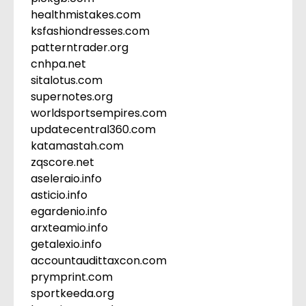
healthmistakes.com
ksfashiondresses.com
patterntrader.org
cnhpa.net
sitalotus.com
supernotes.org
worldsportsempires.com
updatecentral360.com
katamastah.com
zqscore.net
aseleraio.info
asticio.info
egardenio.info
arxteamio.info
getalexio.info
accountaudittaxcon.com
prymprint.com
sportkeeda.org