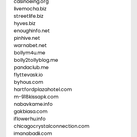
casinoeing.org
livemocha.biz
streetlife.biz
hyves.biz
enoughinfo.net
pinhive.net
warnabet.net
bollym4u.me
bolly2tollyblog.me
pandaclub.me
flyttevask.io
byhous.com
hartfordplazahotel.com
m-918kissapk.com
nabavkame.info
gakbiasa.com
iflowerhu.info
chicagocrystalconnection.com
imanabadii.com