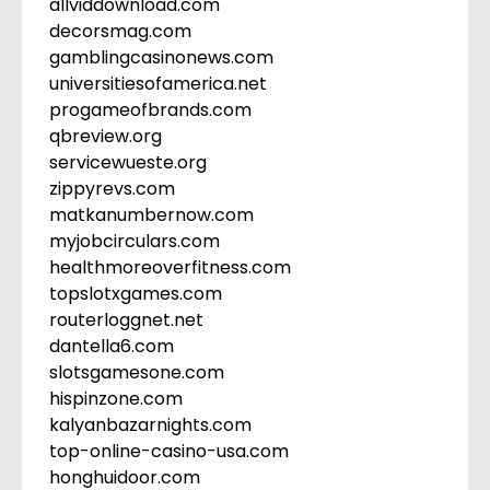
allviddownload.com
decorsmag.com
gamblingcasinonews.com
universitiesofamerica.net
progameofbrands.com
qbreview.org
servicewueste.org
zippyrevs.com
matkanumbernow.com
myjobcirculars.com
healthmoreoverfitness.com
topslotxgames.com
routerloggnet.net
dantella6.com
slotsgamesone.com
hispinzone.com
kalyanbazarnights.com
top-online-casino-usa.com
honghuidoor.com