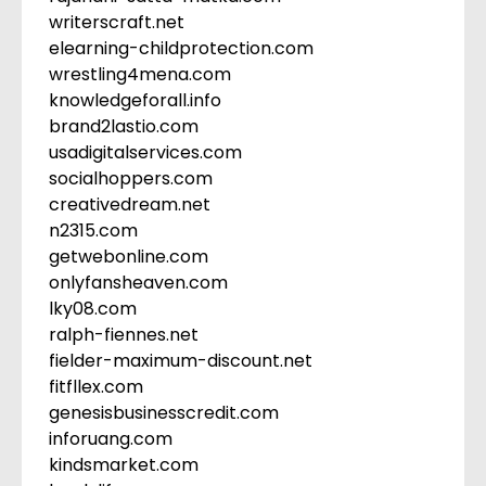
writerscraft.net
elearning-childprotection.com
wrestling4mena.com
knowledgeforall.info
brand2lastio.com
usadigitalservices.com
socialhoppers.com
creativedream.net
n2315.com
getwebonline.com
onlyfansheaven.com
lky08.com
ralph-fiennes.net
fielder-maximum-discount.net
fitfllex.com
genesisbusinesscredit.com
inforuang.com
kindsmarket.com