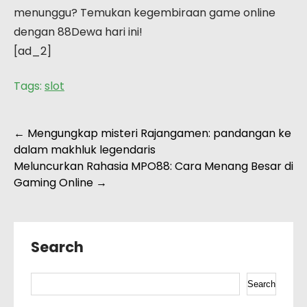
menunggu? Temukan kegembiraan game online
dengan 88Dewa hari ini!
[ad_2]
Tags:
slot
Post
←
Mengungkap misteri Rajangamen: pandangan ke
dalam makhluk legendaris
navigation
Meluncurkan Rahasia MPO88: Cara Menang Besar di
Gaming Online
→
Search
Search