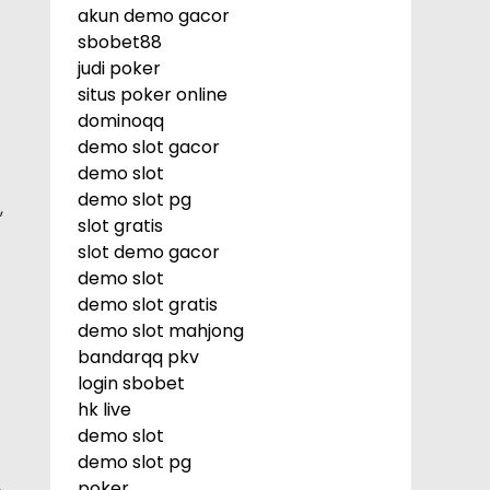
akun demo gacor
sbobet88
judi poker
situs poker online
dominoqq
demo slot gacor
demo slot
demo slot pg
,
slot gratis
slot demo gacor
demo slot
demo slot gratis
demo slot mahjong
bandarqq pkv
login sbobet
hk live
demo slot
demo slot pg
→
poker