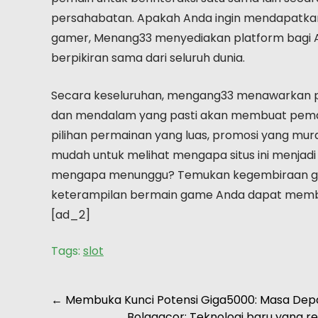
persahabatan. Apakah Anda ingin mendapatk
gamer, Menang33 menyediakan platform bagi 
berpikiran sama dari seluruh dunia.
Secara keseluruhan, mengang33 menawarkan 
dan mendalam yang pasti akan membuat pemai
pilihan permainan yang luas, promosi yang mura
mudah untuk melihat mengapa situs ini menjadi 
mengapa menunggu? Temukan kegembiraan game
keterampilan bermain game Anda dapat mem
[ad_2]
Tags:
slot
Post
←
Membuka Kunci Potensi Giga5000: Masa Dep
Bolagacor: Teknologi baru yang r