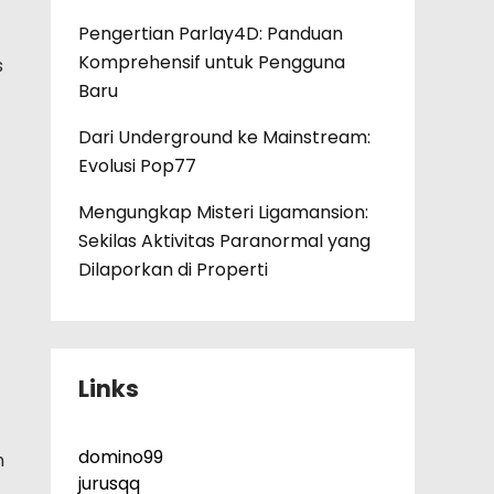
Pengertian Parlay4D: Panduan
Komprehensif untuk Pengguna
s
Baru
Dari Underground ke Mainstream:
Evolusi Pop77
Mengungkap Misteri Ligamansion:
Sekilas Aktivitas Paranormal yang
Dilaporkan di Properti
Links
domino99
n
jurusqq