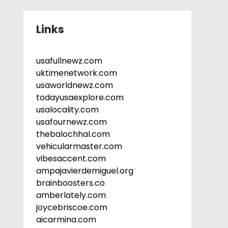
Links
usafullnewz.com
uktimenetwork.com
usaworldnewz.com
todayusaexplore.com
usalocality.com
usafournewz.com
thebalochhal.com
vehicularmaster.com
vibesaccent.com
ampajavierdemiguel.org
brainboosters.co
amberlately.com
joycebriscoe.com
aicarmina.com