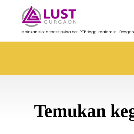
Skip
to
content
Mainkan slot deposit pulsa ber-RTP tinggi malam ini. De
Temukan keg