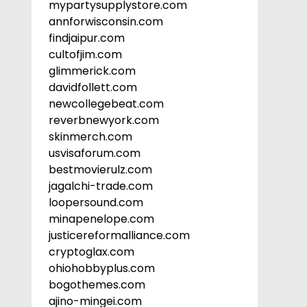
mypartysupplystore.com
annforwisconsin.com
findjaipur.com
cultofjim.com
glimmerick.com
davidfollett.com
newcollegebeat.com
reverbnewyork.com
skinmerch.com
usvisaforum.com
bestmovierulz.com
jagalchi-trade.com
loopersound.com
minapenelope.com
justicereformalliance.com
cryptoglax.com
ohiohobbyplus.com
bogothemes.com
ajino-mingei.com